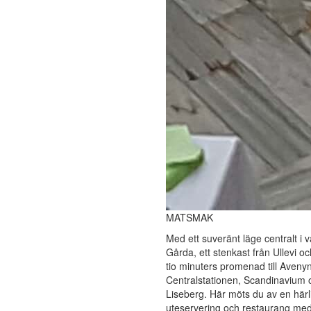
MATSMAK
Med ett suveränt läge centralt i
Gårda, ett stenkast från Ullevi o
tio minuters promenad till Avenyn
Centralstationen, Scandinavium 
Liseberg. Här möts du av en härl
uteservering och restaurang me