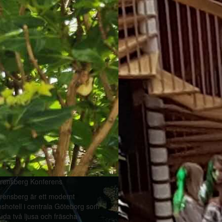
orensberg Konferens
rensberg är ett modernt
shotell i centrala Göteborg som
uda två ljusa och fräscha