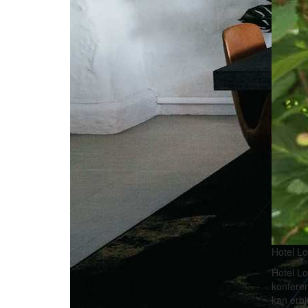
Hotel L
Hotel Lo
konferen
kan erbj