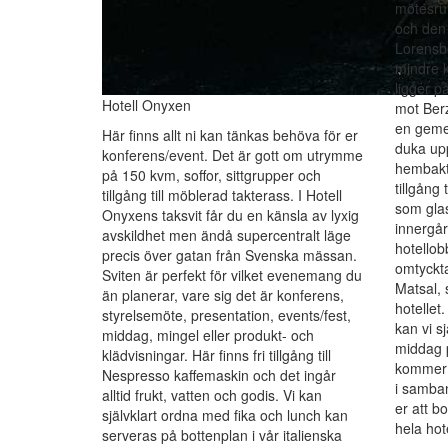
mötesru
och den 
Lorensber
mindre 
ligger p
Hotell Onyxen
mot Ber
en geme
Här finns allt ni kan tänkas behöva för er
duka upp
konferens/event. Det är gott om utrymme
hembakt
på 150 kvm, soffor, sittgrupper och
tillgån
tillgång till möblerad takterass. I Hotell
som gla
Onyxens taksvit får du en känsla av lyxig
innergå
avskildhet men ändå supercentralt läge
hotello
precis över gatan från Svenska mässan.
omtyckta
Sviten är perfekt för vilket evenemang du
Matsal, 
än planerar, vare sig det är konferens,
hotellet
styrelsemöte, presentation, events/fest,
kan vi s
middag, mingel eller produkt- och
middag p
klädvisningar. Här finns fri tillgång till
kommer g
Nespresso kaffemaskin och det ingår
i samba
alltid frukt, vatten och godis. Vi kan
er att bo
självklart ordna med fika och lunch kan
hela hote
serveras på bottenplan i vår italienska