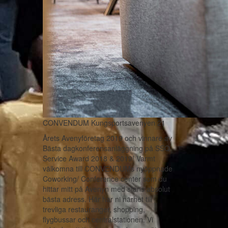
CONVENDUM Kungsportsavenyen 21
Årets Avenyföretag 2019 och vinnare av
Bästa dagkonferensanläggning på SSQ
Service Award 2018 & 2019! Varmt
välkomna till CONVENDUMs nyöppnade
Coworking/ Conference center som du
hittar mitt på Avenyn med stans absolut
bästa adress. Här har ni närhet till
trevliga restauranger, shopping,
flygbussar och centralstationen. Vi