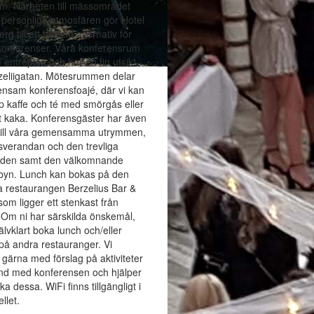
m. Närheten till mässområdet
personliga atmosfären gör Hotel
g till ett perfekt alternativ för
konferenser. Våra konferensrum
å entréplan och har en fin utsikt
zeliigatan. Mötesrummen delar
nsam konferensfoajé, där vi kan
 kaffe och té med smörgås eller
 kaka. Konferensgäster har även
g till våra gemensamma utrymmen,
sverandan och den trevliga
rden samt den välkomnande
bbyn. Lunch kan bokas på den
 restaurangen Berzelius Bar &
som ligger ett stenkast från
. Om ni har särskilda önskemål,
jälvklart boka lunch och/eller
å andra restauranger. Vi
ärna med förslag på aktiviteter
nd med konferensen och hjälper
ka dessa. WiFi finns tillgängligt i
llet.