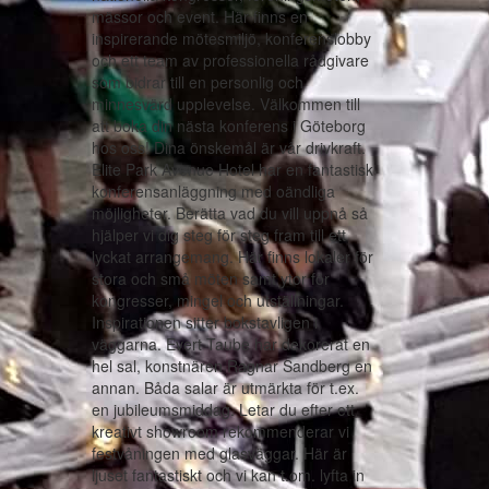
mässor och event. Här finns en
inspirerande mötesmiljö, konferenslobby
och ett team av professionella rådgivare
som bidrar till en personlig och
minnesvärd upplevelse. Välkommen till
att boka din nästa konferens i Göteborg
hos oss! Dina önskemål är vår drivkraft.
Elite Park Avenue Hotel har en fantastisk
konferensanläggning med oändliga
möjligheter. Berätta vad du vill uppnå så
hjälper vi dig steg för steg fram till ett
lyckat arrangemang. Här finns lokaler för
stora och små möten samt ytor för
kongresser, mingel och utställningar.
Inspirationen sitter bokstavligen i
väggarna. Evert Taube har dekorerat en
hel sal, konstnären Ragnar Sandberg en
annan. Båda salar är utmärkta för t.ex.
en jubileumsmiddag. Letar du efter ett
kreativt showroom rekommenderar vi
festvåningen med glasväggar. Här är
ljuset fantastiskt och vi kan t.om. lyfta in