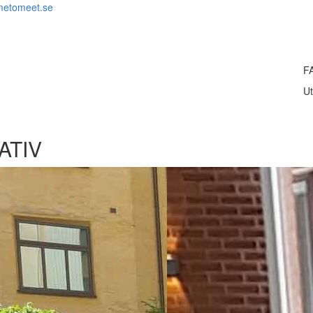
metomeet.se
F
Ut
ATIV