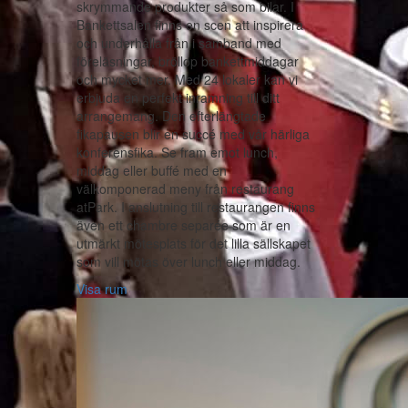
skrymmande produkter så som bilar. I
Bankettsalen finns en scen att inspirera
och underhålla från i samband med
föreläsningar, bröllop bankettmiddagar
och mycket mer. Med 24 lokaler kan vi
erbjuda en perfekt inramning till ditt
arrangemang. Den efterlängtade
fikapausen blir en succé med vår härliga
konferensfika. Se fram emot lunch,
middag eller buffé med en
välkomponerad meny från restaurang
atPark. I anslutning till restaurangen finns
även ett chambre separée som är en
utmärkt mötesplats för det lilla sällskapet
som vill mötas över lunch eller middag.
Visa rum