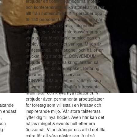
erbjuder ett tiotal toppmoderna mötes-
och konferensrum i olika storlekar. Vi har
allt från mötesrum för 2-4 personer upp
till 150 personer i vår vackra lounge där
vi anordnar olika events, mingel och
utställningar. Våra konferensvärdar ger
våra gäster förstklassig service och en
upplevelse utöver det vanliga. Miljön är
professionell, internationell och håller en
mycket hög standard. CONVENDUM
erbjuder många olika kringtjänster, så
som flertalet konferenspaket, förtäring
och annan conciergeservice.
CONVENDUM är den helt rätta platsen
att vara på om du vill träffa intressanta
människor och knyta nya relationer. Vi
erbjuder även permanenta arbetsplatser
 växande
för företag som vill sitta i en kreativ och
ch endast
inspirerande miljö. Vår stora takterrass
,
lyfter dig till nya höjder. Även här kan det
och
hållas mingel & events helt efter era
ig
önskemål. Vi anstränger oss alltid det lilla
d
extra för att våra gäster ska få ut så