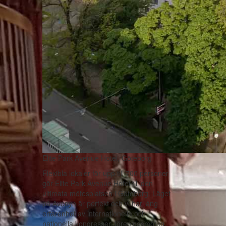
Elite Park Avenue Hotel, Göteborg
Flexibla lokaler för upp till 700 personer
gör Elite Park Avenue Hotel till den
ultimata mötesplatsen i Göteborg. Läget
på Avenyn är perfekt och vi har lång
erfarenhet av internationella och
nationella kongresser, föreningsmöten,