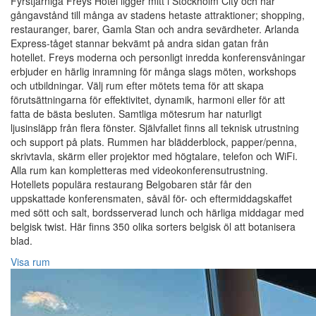
Fyrstjärniga Freys Hotel ligger mitt i Stockholm City och har
gångavstånd till många av stadens hetaste attraktioner; shopping,
restauranger, barer, Gamla Stan och andra sevärdheter. Arlanda
Express-tåget stannar bekvämt på andra sidan gatan från
hotellet. Freys moderna och personligt inredda konferensvåningar
erbjuder en härlig inramning för många slags möten, workshops
och utbildningar. Välj rum efter mötets tema för att skapa
förutsättningarna för effektivitet, dynamik, harmoni eller för att
fatta de bästa besluten. Samtliga mötesrum har naturligt
ljusinsläpp från flera fönster. Självfallet finns all teknisk utrustning
och support på plats. Rummen har blädderblock, papper/penna,
skrivtavla, skärm eller projektor med högtalare, telefon och WiFi.
Alla rum kan kompletteras med videokonferensutrustning.
Hotellets populära restaurang Belgobaren står får den
uppskattade konferensmaten, såväl för- och eftermiddagskaffet
med sött och salt, bordsserverad lunch och härliga middagar med
belgisk twist. Här finns 350 olika sorters belgisk öl att botanisera
blad.
Visa rum