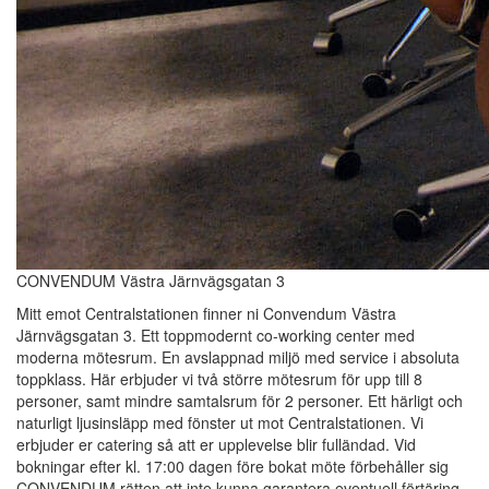
CONVENDUM Västra Järnvägsgatan 3
Mitt emot Centralstationen finner ni Convendum Västra
Järnvägsgatan 3. Ett toppmodernt co-working center med
moderna mötesrum. En avslappnad miljö med service i absoluta
toppklass. Här erbjuder vi två större mötesrum för upp till 8
personer, samt mindre samtalsrum för 2 personer. Ett härligt och
naturligt ljusinsläpp med fönster ut mot Centralstationen. Vi
erbjuder er catering så att er upplevelse blir fulländad. Vid
bokningar efter kl. 17:00 dagen före bokat möte förbehåller sig
CONVENDUM rätten att inte kunna garantera eventuell förtäring