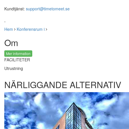
Kundtjänst:
support@timetomeet.se
,
Hem
Konferensrum i
Om
Mer information
FACILITETER
Utrustning
NÄRLIGGANDE ALTERNATIV