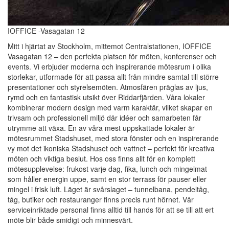
IOFFICE -Vasagatan 12
Mitt i hjärtat av Stockholm, mittemot Centralstationen, IOFFICE
Vasagatan 12 – den perfekta platsen för möten, konferenser och
events. Vi erbjuder moderna och inspirerande mötesrum i olika
storlekar, utformade för att passa allt från mindre samtal till större
presentationer och styrelsemöten. Atmosfären präglas av ljus,
rymd och en fantastisk utsikt över Riddarfjärden. Våra lokaler
kombinerar modern design med varm karaktär, vilket skapar en
trivsam och professionell miljö där idéer och samarbeten får
utrymme att växa. En av våra mest uppskattade lokaler är
mötesrummet Stadshuset, med stora fönster och en inspirerande
vy mot det ikoniska Stadshuset och vattnet – perfekt för kreativa
möten och viktiga beslut. Hos oss finns allt för en komplett
mötesupplevelse: frukost varje dag, fika, lunch och mingelmat
som håller energin uppe, samt en stor terrass för pauser eller
mingel i frisk luft. Läget är svårslaget – tunnelbana, pendeltåg,
tåg, butiker och restauranger finns precis runt hörnet. Vår
serviceinriktade personal finns alltid till hands för att se till att ert
möte blir både smidigt och minnesvärt.