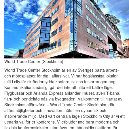
World Trade Center (Stockholm)
World Trade Center Stockholm är en av Sveriges bästa arbets-
och mötesplatser för dig i affärslivet. Vi har högklassiga lokaler
mitt i city för skräddarsydda konferens- och festarrangemang.
Kommunikationsmässigt går det inte att hitta ett bättre läge.
Flygbussar och Arlanda Express anländer i huset, även T-bana,
fjärr- och pendeltåg nås via byggnaden. Välkommen till hjärtat av
Stockholms affärsvärld – World Trade Center Stockholm, där
affärsmöjligheter och innovation möts i en dynamisk och
inspirerande miljö. Med vårt centrala läge i Stockholm City är vi ett
utmärkt val för er konferens. Vi erbjuder inte bara moderna och
flexibla konferenslokaler, utan även en mångsidig plattform för