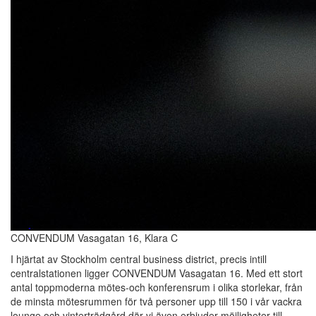
CONVENDUM Vasagatan 16, Klara C
I hjärtat av Stockholm central business district, precis intill
centralstationen ligger CONVENDUM Vasagatan 16. Med ett stort
antal toppmoderna mötes-och konferensrum i olika storlekar, från
de minsta mötesrummen för två personer upp till 150 i vår vackra
lounge och vinterträdgård där vi även erbjuder möjligheter till