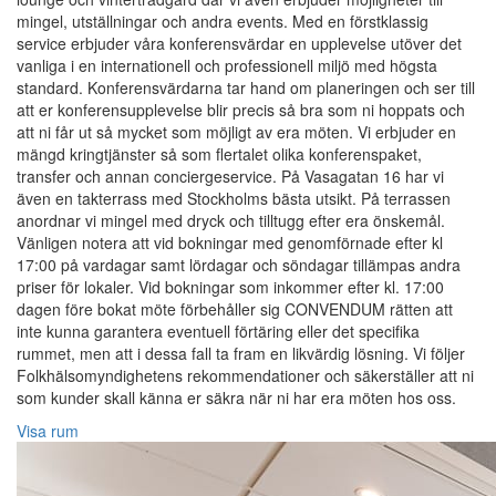
mingel, utställningar och andra events. Med en förstklassig
service erbjuder våra konferensvärdar en upplevelse utöver det
vanliga i en internationell och professionell miljö med högsta
standard. Konferensvärdarna tar hand om planeringen och ser till
att er konferensupplevelse blir precis så bra som ni hoppats och
att ni får ut så mycket som möjligt av era möten. Vi erbjuder en
mängd kringtjänster så som flertalet olika konferenspaket,
transfer och annan conciergeservice. På Vasagatan 16 har vi
även en takterrass med Stockholms bästa utsikt. På terrassen
anordnar vi mingel med dryck och tilltugg efter era önskemål.
Vänligen notera att vid bokningar med genomförnade efter kl
17:00 på vardagar samt lördagar och söndagar tillämpas andra
priser för lokaler. Vid bokningar som inkommer efter kl. 17:00
dagen före bokat möte förbehåller sig CONVENDUM rätten att
inte kunna garantera eventuell förtäring eller det specifika
rummet, men att i dessa fall ta fram en likvärdig lösning. Vi följer
Folkhälsomyndighetens rekommendationer och säkerställer att ni
som kunder skall känna er säkra när ni har era möten hos oss.
Visa rum