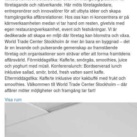
företagande och nätverkande. Här möts företagsledare,
entreprenörer och innovatörer för att utbyta idéer och skapa
framgångsrika affärsrelationer. Hos oss kan ni koncentrera er på
kärnverksamheten medan vi tar hand om resten, givetvis med
egen restaurangverksamhet, event och festvåningar. Vi är
dedikerade att skapa en miljö där företag kan blomstra och växa.
World Trade Center Stockholm är mer än bara en byggnad – det
är en levande och pulserande gemenskap av framstående
företag och organisationer som strävar efter att forma framtidens
affärsvärld. Förmiddagsfika: Kaffe/te, smörgås, smoothies, juice
och yoghurt med müsli. Konferenslunch: Bordserverad lunch
inklusive sallad, smör, bröd, fresh vatten samt kaffe.
Eftermiddagsfika: Kaffe/te inklusive stor kakbuffé med frukt och
smoothies. Välkommen till World Trade Center Stockholm – där
affärer möter möjligheter och framgång tar fart!
Visa rum