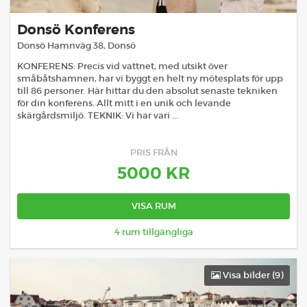
Donsö Konferens
Donsö Hamnväg 38
,
Donsö
KONFERENS: Precis vid vattnet, med utsikt över
småbåtshamnen, har vi byggt en helt ny mötesplats för upp
till 86 personer. Här hittar du den absolut senaste tekniken
för din konferens. Allt mitt i en unik och levande
skärgårdsmiljö. TEKNIK: Vi har vari ...
PRIS FRÅN
5000
KR
VISA RUM
4
rum tillgängliga
Visa bilder (
9
)