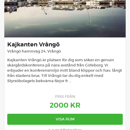
Kajkanten Vrångö
Vrångö hamnväg 24
,
Vrångö
Kajkanten Vrångö är platsen för dig som söker en genuin
skärgårdskonferens på nära avstånd från Göteborg. Vi
erbjuder en konferensmiljö mitt bland klippor och hav, långt
från stadens brus. Till Vrångö tar du dig enkelt med
Styrsöbolagets bekväma färjor fr ...
PRIS FRÅN
2000
KR
VISA RUM