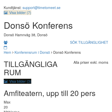
Kundtjänst:
support@timetomeet.se
Visa bilder (
7
)
Donsö Konferens
Donsö Hamnväg 38, Donsö
SÖK TILLGÄNGLIGHET
Hem
Konferensrum i Donsö
Donsö Konferens
TILLGÄNGLIGA
Alla priser exkl. moms
RUM
Visa bilder (3)
Amfiteatern, upp till 20 pers
Max
20