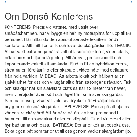
Om Donsö Konferens
KONFERENS: Precis vid vattnet, med utsikt över
småbåtshamnen, har vi byggt en helt ny mötesplats för upp till 86
personer. Här hittar du den absolut senaste tekniken för din
konferens. Allt mitt i en unik och levande skärgårdsmiljö. TEKNIK:
Vi har varit extra noga när vi valt ut laserprojektorer, videoteknik,
mikrofoner och ljudanläggning. Allt är nytt, professionellt och
imponerande enkelt att använda. Bjud in till en hybridkonferens,
streama en föreläsning eller skapa ett videomöte med deltagare
från hela världen. MIDDAG: Att arbeta lokalt och hållbart är en
självklarhet för oss och vi utgår alltid från säsongens råvaror. Fisk
och skaldjur har sin självklara plats så här 12 meter från havet,
men vi erbjuder även kött och fågel från små svenska gårdar.
Samma omsorg visar vi i valet av drycker där vi väljer lokala
bryggare och små vingårdar. UPPLEVELSE: Passa på att njut av
vår vackra skärgård! Allt är nära på ön, en kort promenad i
hamnen, till en sandstrand eller en klipphäll. Ta ett vinterbad eller
hyr badtunna och bastu. BÅTRESA: Det är enkelt att besöka oss.
Boka egen båt som tar er ut till oss genom vacker skärgårdsmiljö.