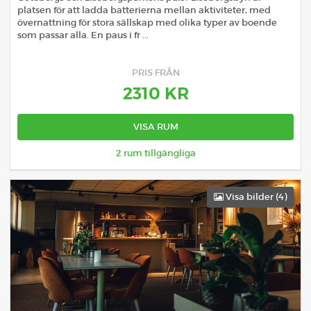
platsen för att ladda batterierna mellan aktiviteter, med
övernattning för stora sällskap med olika typer av boende
som passar alla. En paus i fr ...
PRIS FRÅN
2310
KR
VISA RUM
2
rum tillgängliga
Visa bilder (
4
)