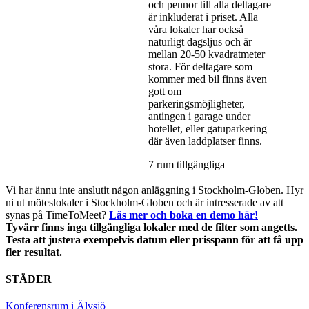
och pennor till alla deltagare
är inkluderat i priset. Alla
våra lokaler har också
naturligt dagsljus och är
mellan 20-50 kvadratmeter
stora. För deltagare som
kommer med bil finns även
gott om
parkeringsmöjligheter,
antingen i garage under
hotellet, eller gatuparkering
där även laddplatser finns.
7 rum tillgängliga
Vi har ännu inte anslutit någon anläggning i Stockholm-Globen. Hyr
ni ut möteslokaler i Stockholm-Globen och är intresserade av att
synas på TimeToMeet?
Läs mer och boka en demo här!
Tyvärr finns inga tillgängliga lokaler med de filter som angetts.
Testa att justera exempelvis datum eller prisspann för att få upp
fler resultat.
STÄDER
Konferensrum i Älvsjö