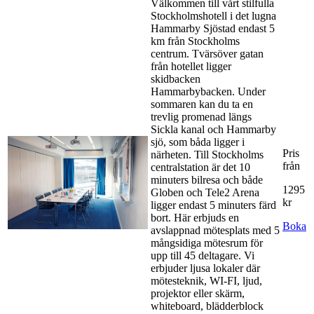
Välkommen till vårt stilfulla
Stockholmshotell i det lugna
Hammarby Sjöstad endast 5
km från Stockholms
centrum. Tvärsöver gatan
från hotellet ligger
skidbacken
Hammarbybacken. Under
sommaren kan du ta en
trevlig promenad längs
Sickla kanal och Hammarby
sjö, som båda ligger i
Pris
närheten. Till Stockholms
från
centralstation är det 10
minuters bilresa och både
1295
Globen och Tele2 Arena
kr
ligger endast 5 minuters färd
bort. Här erbjuds en
Boka
avslappnad mötesplats med 5
mångsidiga mötesrum för
upp till 45 deltagare. Vi
erbjuder ljusa lokaler där
mötesteknik, WI-FI, ljud,
projektor eller skärm,
whiteboard, blädderblock