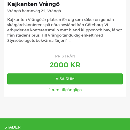
Kajkanten Vrångö
Vrångö hamnväg 24
,
Vrångö
Kajkanten Vrångö är platsen för dig som söker en genuin
skärgårdskonferens på nära avstånd från Göteborg. Vi
erbjuder en konferensmiljö mitt bland klippor och hav, långt
från stadens brus. Till Vrångö tar du dig enkelt med
Styrsöbolagets bekväma färjor fr ...
PRIS FRÅN
2000
KR
VISA RUM
4
rum tillgängliga
STÄDER