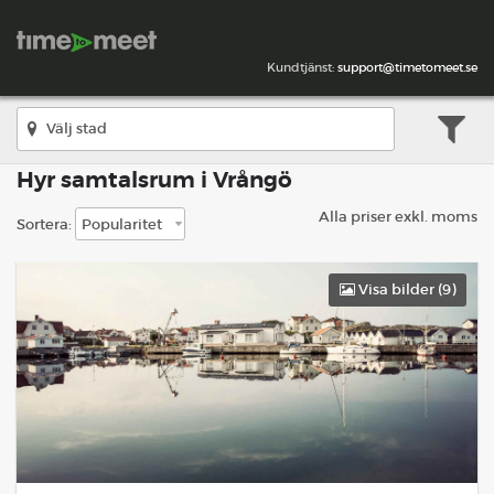
Kundtjänst:
support@timetomeet.se
Hyr samtalsrum i Vrångö
Alla priser exkl. moms
Sortera:
Visa bilder (
9
)