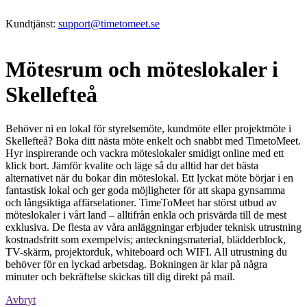
Kundtjänst:
support@timetomeet.se
Mötesrum och möteslokaler i
Skellefteå
Behöver ni en lokal för styrelsemöte, kundmöte eller projektmöte i
Skellefteå? Boka ditt nästa möte enkelt och snabbt med TimetoMeet.
Hyr inspirerande och vackra möteslokaler smidigt online med ett
klick bort. Jämför kvalite och läge så du alltid har det bästa
alternativet när du bokar din möteslokal. Ett lyckat möte börjar i en
fantastisk lokal och ger goda möjligheter för att skapa gynsamma
och långsiktiga affärselationer. TimeToMeet har störst utbud av
möteslokaler i vårt land – alltifrån enkla och prisvärda till de mest
exklusiva. De flesta av våra anläggningar erbjuder teknisk utrustning
kostnadsfritt som exempelvis; anteckningsmaterial, blädderblock,
TV-skärm, projektorduk, whiteboard och WIFI. All utrustning du
behöver för en lyckad arbetsdag. Bokningen är klar på några
minuter och bekräftelse skickas till dig direkt på mail.
Avbryt