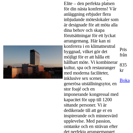
Elite – den perfekta platsen
för din nästa konferens! Vår
anläggning erbjuder flera
inbjudande möteslokaler som
är designade för att möta alla
dina behov och skapa
förutsättningar för ett lyckat
arrangemang. Här kan ni
konferera i en klimatneutral
Pris
byggnad, vilket gör det
från
möjligt för er att hålla ett
hållbart möte. Vi kombinerar
835
kultur, spa och restauranger
kr
med moderna faciliteter,
inklusive sex scener,
Boka
generösa utställningsytor, en
stor foajé och en
imponerande kongressal med
kapacitet för upp till 1200
sittande personer. Vi är
dedikerade till att ge er en
inspirerande och minnesvärd
upplevelse. Med passion,
omtanke och en strävan efter
det perfekta arrangemanget