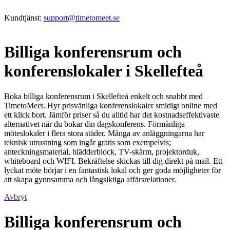
Kundtjänst:
support@timetomeet.se
Billiga konferensrum och
konferenslokaler i Skellefteå
Boka billiga konferensrum i Skellefteå enkelt och snabbt med
TimetoMeet. Hyr prisvänliga konferenslokaler smidigt online med
ett klick bort. Jämför priser så du alltid har det kostnadseffektivaste
alternativet när du bokar din dagskonferens. Förmånliga
möteslokaler i flera stora städer. Många av anläggningarna har
teknisk utrustning som ingår gratis som exempelvis;
anteckningsmaterial, blädderblock, TV-skärm, projektorduk,
whiteboard och WIFI. Bekräftelse skickas till dig direkt på mail. Ett
lyckat möte börjar i en fantastisk lokal och ger goda möjligheter för
att skapa gynnsamma och långsiktiga affärsrelationer.
Avbryt
Billiga konferensrum och