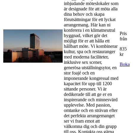
inbjudande möteslokaler som
är designade för att möta alla
dina behov och skapa
förutsättningar för ett lyckat
arrangemang. Här kan ni
konferera i en klimatneutral
Pris
byggnad, vilket gör det
från
möjligt för er att hålla ett
hållbart möte. Vi kombinerar
835
kultur, spa och restauranger
kr
med moderna faciliteter,
inklusive sex scener,
Boka
generösa utställningsytor, en
stor foajé och en
imponerande kongressal med
kapacitet för upp till 1200
sittande personer. Vi är
dedikerade till att ge er en
inspirerande och minnesvärd
upplevelse. Med passion,
omtanke och en strävan efter
det perfekta arrangemanget
ser vi fram emot att
välkomna dig och din grupp
till oss. Kontakta oss gärna