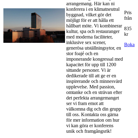
arrangemang. Här kan ni
konferera i en klimatneutral
Pris
byggnad, vilket gör det
från
möjligt för er att hålla ett
hållbart möte. Vi kombinerar
835
kultur, spa och restauranger
kr
med moderna faciliteter,
inklusive sex scener,
Boka
generösa utställningsytor, en
stor foajé och en
imponerande kongressal med
kapacitet för upp till 1200
sittande personer. Vi är
dedikerade till att ge er en
inspirerande och minnesvärd
upplevelse. Med passion,
omtanke och en strävan efter
det perfekta arrangemanget
ser vi fram emot att
välkomna dig och din grupp
till oss. Kontakta oss gärna
för mer information om hur
vi kan göra er konferens
unik och framgångsrik!