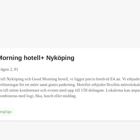
orning hotell+ Nyköping
ägen 2, 91
ill Nyköping och Good Morning hotell, vi ligger precis bredvid E4:an. Vi erbjude
etlösningar för ert möte samt gratis parkering. Hotellet erbjuder flexibla möteslokaler
 till större konferenser och events med upp till 150 deltagare. Lokalerna kan anpas
mbineras med logi, fika, lunch eller middag.
ängliga