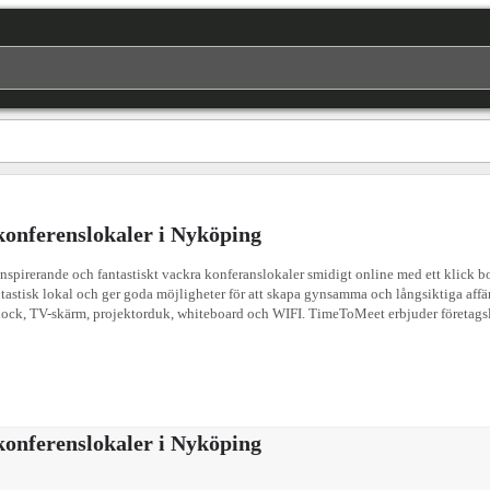
onferenslokaler i Nyköping
rerande och fantastiskt vackra konferanslokaler smidigt online med ett klick bort.
antastisk lokal och ger goda möjligheter för att skapa gynsamma och långsiktiga affä
k, TV-skärm, projektorduk, whiteboard och WIFI. TimeToMeet erbjuder företagslokal
onferenslokaler i Nyköping