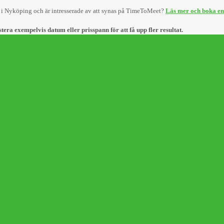
r i Nyköping och är intresserade av att synas på TimeToMeet?
Läs mer och boka en
stera exempelvis datum eller prisspann för att få upp fler resultat.