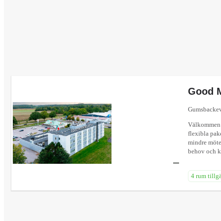
Good M
Gumsbackev
Välkommen t
flexibla pak
mindre möten
behov och ko
4 rum tillg