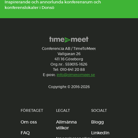
Inspirerande och annorlunda konferensrum och
konferenslokaler i Donsö
Conferencia AB / TimeToMeet
Vallgatan 26
411 16 Göteborg
Org.nr.: 559015-1626
Tel: 010-641 20 88
E-post:
info@timetomeet.se
Copyright © 2016-2026
FÖRETAGET
LEGALT
SOCIALT
Om oss
Allmänna
Blogg
villkor
FAQ
LinkedIn