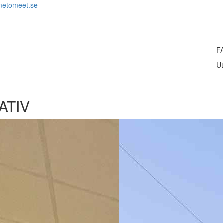
metomeet.se
F
Ut
ATIV