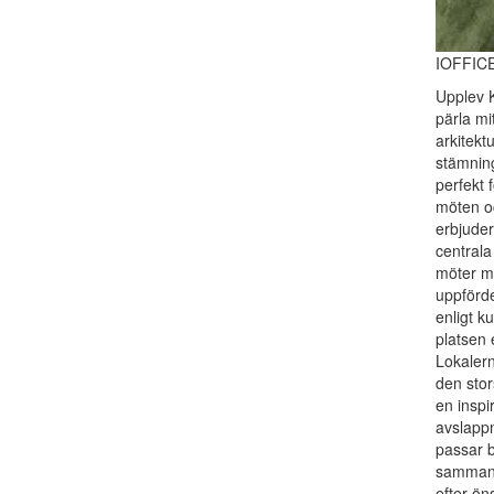
IOFFICE
Upplev K
pärla mi
arkitekt
stämning
perfekt 
möten o
erbjuder
centrala
möter m
uppförde
enligt k
platsen 
Lokalern
den stor
en inspi
avslapp
passar b
sammank
efter ön