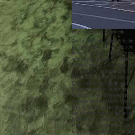
Elite Hotel Adlon, Stockholm
Anrika Elite Hotel Adlon är beläge
på Vasagatan i centrala Stockho
finns tre konferenslokaler, en tr
som passar utmärkt för mindre o
effektiva möten. Det centrala läg
det smidigt för alla deltagare att
hos oss. Konferera hos oss på m
Elite Hotel Adlon. Här finns de pe
lokalerna när ni vill mötas central
våning ner finns tre trevliga möt
där ni konfererar ostört i mysiga 
med fönster in mot konferenslou
Det centrala läget gör det enkelt 
konferera, hålla workshops och
utbildningar. I konferenslobbyn d
upp vår härliga fikabuffé när det 