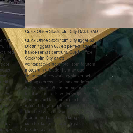
Quick Office Stockholm City RADERAD
t mitt
Quick Office Stockholm City ligger på
lm. Här
Drottninggatan 86, ett perfekt läge mitt i
appa ned,
händelsernas centrum. Quick Office
ch
Stockholm City är ett
et gör
workspace/kontorshotell som förutom
 mötas
mötesrum erbjuder hyra av eget
ysiga
kontorsrum, co-working-platser och
rfekta
företagsadress. Här finns moderna,
t. En
fullutrustade mötesrum med den senaste
esrum
tekniken i en unik kontorsmiljö. Vår
lokaler
Kontorsvärd tar emot dig och dina
ngen.
mötesdeltagare och ser till att ditt möte
att
blir effektivt och trivsamt. Kontorsvärden
ordnar med all service kring ditt möte
ukar vi
som tex kaffe, fikabröd, frukt eller
är läge
bokning av lunch.