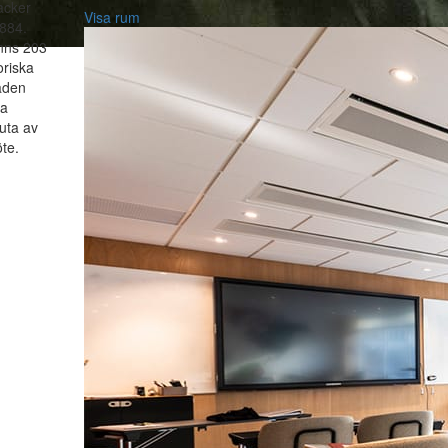
vacker
Visa rum
884.
inns 203
oriska
aden
ka
uta av
te.