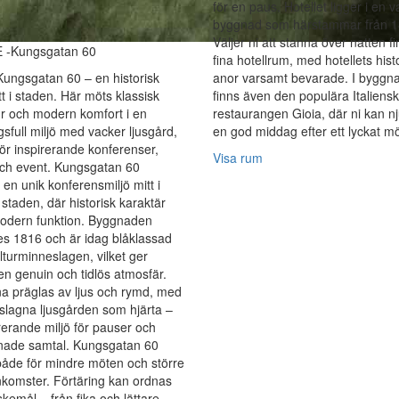
för en paus. Hotellet ligger i en 
byggnad som härstammar från 1
Väljer ni att stanna över natten f
 -Kungsgatan 60
fina hotellrum, med hotellets hist
ungsgatan 60 – en historisk
anor varsamt bevarade. I byggn
tt i staden. Här möts klassisk
finns även den populära Italiens
ur och modern komfort i en
restaurangen Gioia, där ni kan nj
sfull miljö med vacker ljusgård,
en god middag efter ett lyckat mö
för inspirerande konferenser,
Visa rum
ch event. Kungsgatan 60
 en unik konferensmiljö mitt i
 staden, där historisk karaktär
odern funktion. Byggnaden
s 1816 och är idag blåklassad
ulturminneslagen, vilket ger
en genuin och tidlös atmosfär.
a präglas av ljus och rymd, med
slagna ljusgården som hjärta –
rerande miljö för pauser och
nade samtal. Kungsgatan 60
åde för mindre möten och större
omster. Förtäring kan ordnas
skemål – från fika och lättare