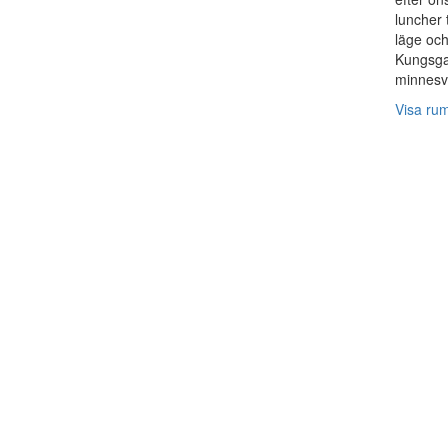
luncher 
läge och
Kungsgat
minnesv
Visa ru