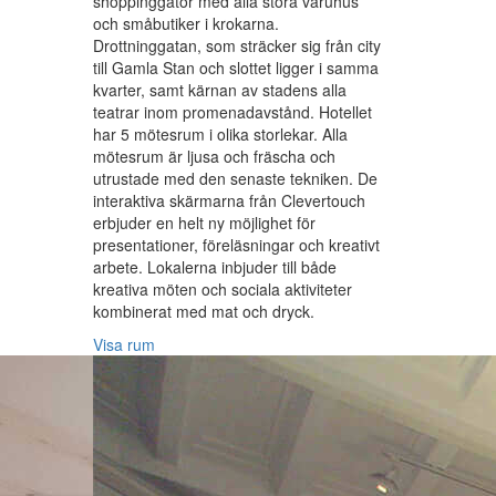
shoppinggator med alla stora varuhus
och småbutiker i krokarna.
Drottninggatan, som sträcker sig från city
till Gamla Stan och slottet ligger i samma
kvarter, samt kärnan av stadens alla
teatrar inom promenadavstånd. Hotellet
har 5 mötesrum i olika storlekar. Alla
mötesrum är ljusa och fräscha och
utrustade med den senaste tekniken. De
interaktiva skärmarna från Clevertouch
erbjuder en helt ny möjlighet för
presentationer, föreläsningar och kreativt
arbete. Lokalerna inbjuder till både
kreativa möten och sociala aktiviteter
kombinerat med mat och dryck.
Visa rum