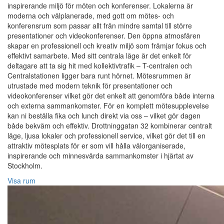
inspirerande miljö för möten och konferenser. Lokalerna är
moderna och välplanerade, med gott om mötes- och
konferensrum som passar allt från mindre samtal till större
presentationer och videokonferenser. Den öppna atmosfären
skapar en professionell och kreativ miljö som främjar fokus och
effektivt samarbete. Med sitt centrala läge är det enkelt för
deltagare att ta sig hit med kollektivtrafik – T-centralen och
Centralstationen ligger bara runt hörnet. Mötesrummen är
utrustade med modern teknik för presentationer och
videokonferenser vilket gör det enkelt att genomföra både interna
och externa sammankomster. För en komplett mötesupplevelse
kan ni beställa fika och lunch direkt via oss – vilket gör dagen
både bekväm och effektiv. Drottninggatan 32 kombinerar centralt
läge, ljusa lokaler och professionell service, vilket gör det till en
attraktiv mötesplats för er som vill hålla välorganiserade,
inspirerande och minnesvärda sammankomster i hjärtat av
Stockholm.
Visa rum