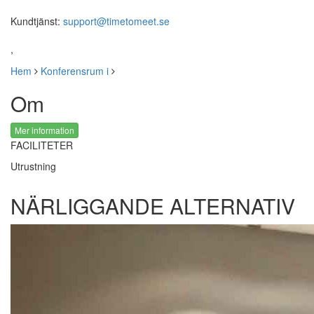
Kundtjänst:
support@timetomeet.se
,
Hem
Konferensrum i
Om
Mer information
FACILITETER
Utrustning
NÄRLIGGANDE ALTERNATIV