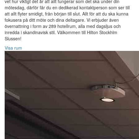
vet hur viktigt det är att allt fungerar som det ska under din
mötesdag, därför får du en dedikerad kontaktperson som ser till
att allt flyter smidigt, från början till slut. Allt för att du ska kunna
fokusera på ditt möte och dina deltagare. Vi erbjuder även
övernattning i form av 289 hotellrum, alla med dagsljus och
inredda i skandinavisk stil. Välkommen till Hilton Stockhlm
Slussen!
Visa rum