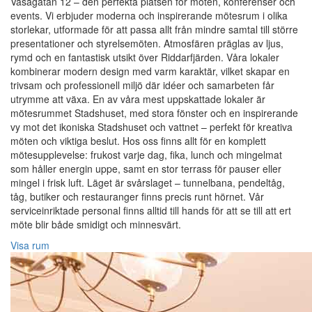
Vasagatan 12 – den perfekta platsen för möten, konferenser och
events. Vi erbjuder moderna och inspirerande mötesrum i olika
storlekar, utformade för att passa allt från mindre samtal till större
presentationer och styrelsemöten. Atmosfären präglas av ljus,
rymd och en fantastisk utsikt över Riddarfjärden. Våra lokaler
kombinerar modern design med varm karaktär, vilket skapar en
trivsam och professionell miljö där idéer och samarbeten får
utrymme att växa. En av våra mest uppskattade lokaler är
mötesrummet Stadshuset, med stora fönster och en inspirerande
vy mot det ikoniska Stadshuset och vattnet – perfekt för kreativa
möten och viktiga beslut. Hos oss finns allt för en komplett
mötesupplevelse: frukost varje dag, fika, lunch och mingelmat
som håller energin uppe, samt en stor terrass för pauser eller
mingel i frisk luft. Läget är svårslaget – tunnelbana, pendeltåg,
tåg, butiker och restauranger finns precis runt hörnet. Vår
serviceinriktade personal finns alltid till hands för att se till att ert
möte blir både smidigt och minnesvärt.
Visa rum