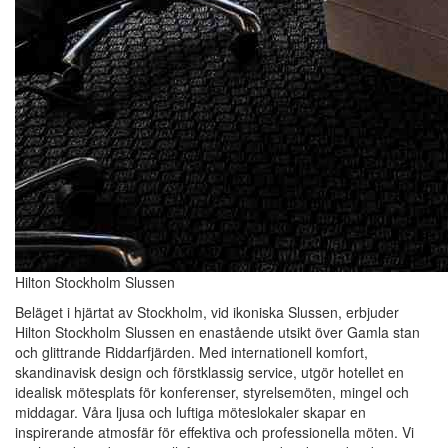
Hilton Stockholm Slussen
Beläget i hjärtat av Stockholm, vid ikoniska Slussen, erbjuder
Hilton Stockholm Slussen en enastående utsikt över Gamla stan
och glittrande Riddarfjärden. Med internationell komfort,
skandinavisk design och förstklassig service, utgör hotellet en
idealisk mötesplats för konferenser, styrelsemöten, mingel och
middagar. Våra ljusa och luftiga möteslokaler skapar en
inspirerande atmosfär för effektiva och professionella möten. Vi