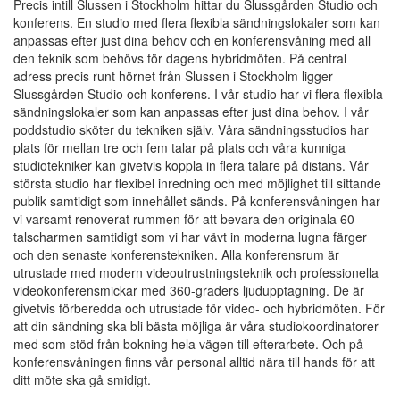
Precis intill Slussen i Stockholm hittar du Slussgården Studio och
konferens. En studio med flera flexibla sändningslokaler som kan
anpassas efter just dina behov och en konferensvåning med all
den teknik som behövs för dagens hybridmöten. På central
adress precis runt hörnet från Slussen i Stockholm ligger
Slussgården Studio och konferens. I vår studio har vi flera flexibla
sändningslokaler som kan anpassas efter just dina behov. I vår
poddstudio sköter du tekniken själv. Våra sändningsstudios har
plats för mellan tre och fem talar på plats och våra kunniga
studiotekniker kan givetvis koppla in flera talare på distans. Vår
största studio har flexibel inredning och med möjlighet till sittande
publik samtidigt som innehållet sänds. På konferensvåningen har
vi varsamt renoverat rummen för att bevara den originala 60-
talscharmen samtidigt som vi har vävt in moderna lugna färger
och den senaste konferenstekniken. Alla konferensrum är
utrustade med modern videoutrustningsteknik och professionella
videokonferensmickar med 360-graders ljudupptagning. De är
givetvis förberedda och utrustade för video- och hybridmöten. För
att din sändning ska bli bästa möjliga är våra studiokoordinatorer
med som stöd från bokning hela vägen till efterarbete. Och på
konferensvåningen finns vår personal alltid nära till hands för att
ditt möte ska gå smidigt.