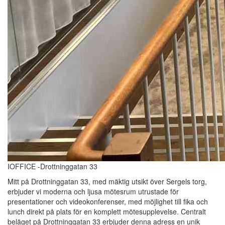
IOFFICE -Drottninggatan 33
Mitt på Drottninggatan 33, med mäktig utsikt över Sergels torg,
erbjuder vi moderna och ljusa mötesrum utrustade för
presentationer och videokonferenser, med möjlighet till fika och
lunch direkt på plats för en komplett mötesupplevelse. Centralt
beläget på Drottninggatan 33 erbjuder denna adress en unik