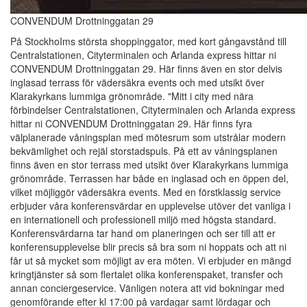
CONVENDUM Drottninggatan 29
På StockhoIms största shoppinggator, med kort gångavstånd till
Centralstationen, Cityterminalen och Arlanda express hittar ni
CONVENDUM Drottninggatan 29. Här finns även en stor delvis
inglasad terrass för vädersäkra events och med utsikt över
Klarakyrkans lummiga grönområde. "Mitt i city med nära
förbindelser Centralstationen, Cityterminalen och Arlanda express
hittar ni CONVENDUM Drottninggatan 29. Här finns fyra
välplanerade våningsplan med mötesrum som utstrålar modern
bekvämlighet och rejäl storstadspuls. På ett av våningsplanen
finns även en stor terrass med utsikt över Klarakyrkans lummiga
grönområde. Terrassen har både en inglasad och en öppen del,
vilket möjliggör vädersäkra events. Med en förstklassig service
erbjuder våra konferensvärdar en upplevelse utöver det vanliga i
en internationell och professionell miljö med högsta standard.
Konferensvärdarna tar hand om planeringen och ser till att er
konferensupplevelse blir precis så bra som ni hoppats och att ni
får ut så mycket som möjligt av era möten. Vi erbjuder en mängd
kringtjänster så som flertalet olika konferenspaket, transfer och
annan conciergeservice. Vänligen notera att vid bokningar med
genomförande efter kl 17:00 på vardagar samt lördagar och