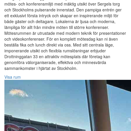
mötes- och konferensmiljö med mäktig utsikt över Sergels torg
och Stockholms pulserande innerstad. Den pampiga entrén ger
ett exklusivt första intryck och skapar en inspirerande miljö för
både gäster och deltagare. Lokalerna är ljusa och moderna,
lämpliga för allt från mindre möten till större konferenser.
Mötesrummen är utrustade med modern teknik för presentationer
och videokonferenser. För en komplett mötesdag kan ni även
beställa fika och lunch direkt via oss. Med sitt centrala läge,
imponerande utsikt och flexibla rumslösningar erbjuder
Drottninggatan 33 en attraktiv mötesplats där företag kan
genomföra välorganiserade, effektiva och minnesvärda
sammankomster i hjärtat av Stockholm.
Visa rum