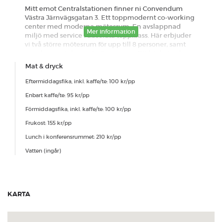
Mitt emot Centralstationen finner ni Convendum
Västra Järnvägsgatan 3. Ett toppmodernt co-working
center med moderna mötesrum. En avslappnad
Mer information
miljö med service i absoluta toppklass. Här erbjuder
vi två större mötesrum för upp till 8 personer, samt
mindre samtalsrum för 2 personer. Ett härligt och
naturligt ljusinsläpp med fönster ut mot
Mat & dryck
Centralstationen. Vi erbjuder er catering så att er
upplevelse blir fulländad. Vid bokningar efter kl. 17:00
Eftermiddagsfika, inkl. kaffe/te: 100 kr/pp
dagen före bokat möte förbehåller sig CONVENDUM
Enbart kaffe/te: 95 kr/pp
rätten att inte kunna garantera eventuell förtäring
eller det specifika rummet, men att i dessa fall ta
Förmiddagsfika, inkl. kaffe/te: 100 kr/pp
fram en likvärdig lösning. Vi följer
Frukost: 155 kr/pp
Folkhälsomyndighetens rekommendationer och
säkerställer att ni som kunder skall känna er säkra
Lunch i konferensrummet: 210 kr/pp
när ni har era möten hos oss.
Vatten (ingår)
Standard avbokningspolicy
KARTA