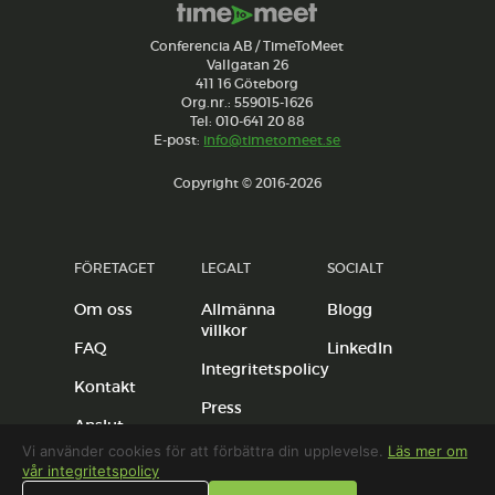
Conferencia AB / TimeToMeet
Vallgatan 26
411 16 Göteborg
Org.nr.: 559015-1626
Tel: 010-641 20 88
E-post:
info@timetomeet.se
Copyright © 2016-2026
FÖRETAGET
LEGALT
SOCIALT
Om oss
Allmänna
Blogg
villkor
FAQ
LinkedIn
Integritetspolicy
Kontakt
Press
Anslut
anläggning
Vi använder cookies för att förbättra din upplevelse.
Läs mer om
vår integritetspolicy