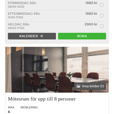
FÖRMIDDAG från
1680 kr
08:00-12:00
EFTERMIDDAG från
1680 kr
13:00-17:00
HELDAG från
2900 kr
08:00-17:00
KALENDER
BOKA
Förmiddag
Eftermiddag
Heldag
Visa bilder (1)
Mötesrum för upp till 8 personer
MAX
MÖBLERING
8