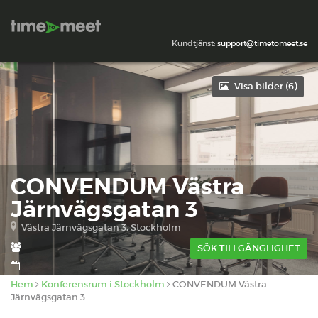
Kundtjänst:
support@timetomeet.se
Visa bilder (
6
)
CONVENDUM Västra
Järnvägsgatan 3
Västra Järnvägsgatan 3, Stockholm
SÖK TILLGÄNGLIGHET
Hem
Konferensrum i Stockholm
CONVENDUM Västra
Järnvägsgatan 3