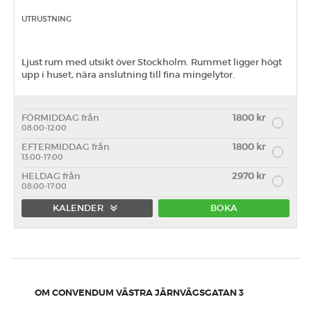
UTRUSTNING
Ljust rum med utsikt över Stockholm. Rummet ligger högt
upp i huset, nära anslutning till fina mingelytor.
FÖRMIDDAG från
1800 kr
08:00-12:00
EFTERMIDDAG från
1800 kr
13:00-17:00
HELDAG från
2970 kr
08:00-17:00
KALENDER
BOKA
Förmiddag
Eftermiddag
Heldag
OM CONVENDUM VÄSTRA JÄRNVÄGSGATAN 3