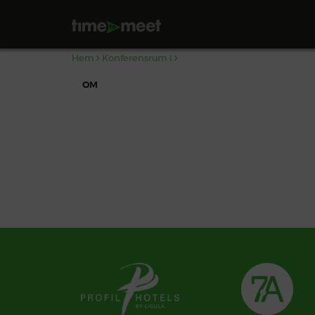
,
Hem
Konferensrum i
OM