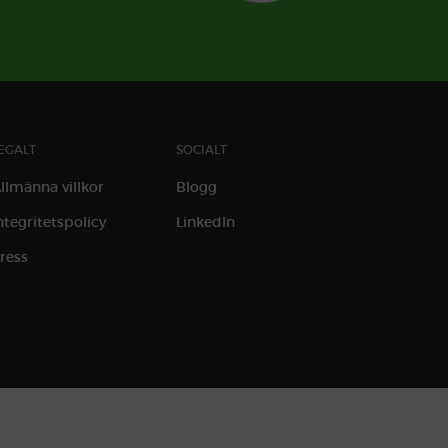
EGALT
SOCIALT
llmänna villkor
Blogg
ntegritetspolicy
LinkedIn
ress