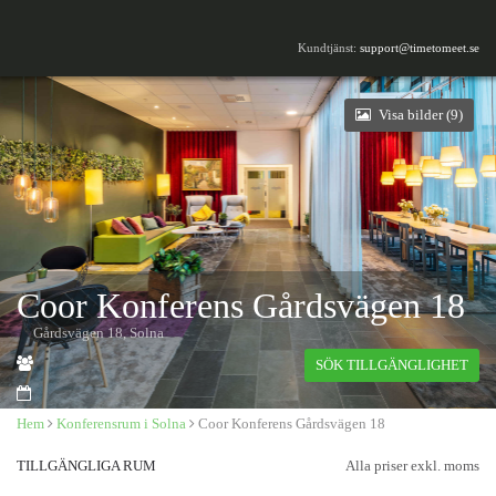
Kundtjänst:
support@timetomeet.se
Visa bilder (
9
)
Coor Konferens Gårdsvägen 18
Gårdsvägen 18, Solna
SÖK TILLGÄNGLIGHET
Hem
Konferensrum i Solna
Coor Konferens Gårdsvägen 18
TILLGÄNGLIGA RUM
Alla priser exkl. moms