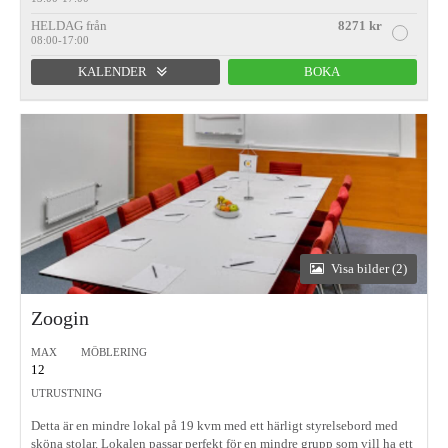
HELDAG från
8271 kr
08:00-17:00
KALENDER
BOKA
Förmiddag
Eftermiddag
Heldag
Visa bilder (2)
Zoogin
MAX
MÖBLERING
12
UTRUSTNING
Detta är en mindre lokal på 19 kvm med ett härligt styrelsebord med
sköna stolar. Lokalen passar perfekt för en mindre grupp som vill ha ett