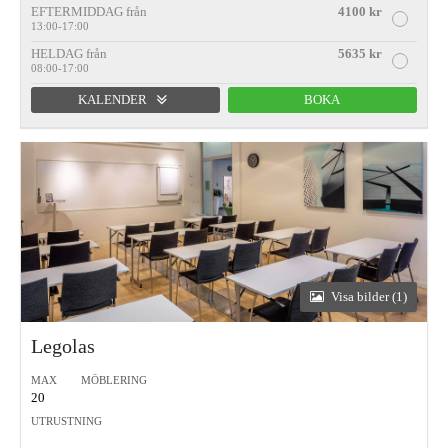
EFTERMIDDAG från
4100 kr
13:00-17:00
HELDAG från
5635 kr
08:00-17:00
KALENDER
BOKA
Förmiddag
Eftermiddag
Heldag
Visa bilder (1)
Legolas
MAX
MÖBLERING
20
UTRUSTNING