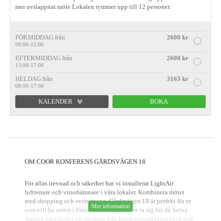
mer avslappnat möte Lokalen rymmer upp till 12 personer.
FÖRMIDDAG från
2600 kr
08:00-12:00
EFTERMIDDAG från
2600 kr
13:00-17:00
HELDAG från
3163 kr
08:00-17:00
KALENDER
BOKA
Förmiddag
Eftermiddag
Heldag
OM COOR KONFERENS GÅRDSVÄGEN 18
För allas trevnad och säkerhet har vi installerat LightAir
luftrenare och virushämnare i våra lokaler. Kombinera mötet
med shopping och evenemang. Gårdsvägen 18 är perfekt för er
Mer information
som vill ha mötet i Frösunda. Det är lätt att ta sig hit då Solna
Station bara ligger ett stenkast från konferensanläggningen och