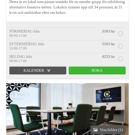
Detta är en lokal som passar utmärkt för en mindre grupp för utbildning
alternativt kreativa möten. Lokalen rymmer upp till 34 personer, är 31
kvm och möblerbar efter era behov.
FÖRMIDDAG från
3163 kr
08:00-12:00
EFTERMIDDAG från
3163 kr
13:00-17:00
HELDAG från
4255 kr
08:00-17:00
KALENDER
BOKA
Förmiddag
Eftermiddag
Heldag
Visa bilder (1)