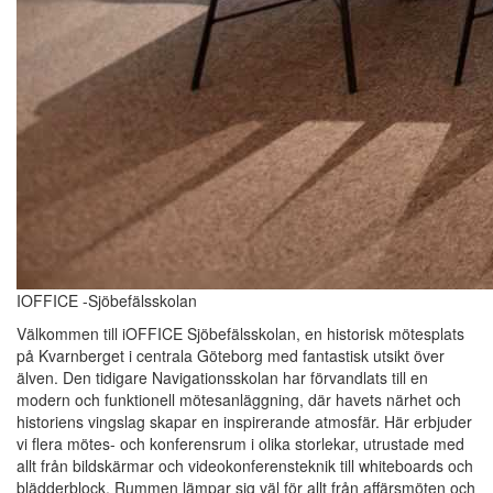
IOFFICE -Sjöbefälsskolan
Välkommen till iOFFICE Sjöbefälsskolan, en historisk mötesplats
på Kvarnberget i centrala Göteborg med fantastisk utsikt över
älven. Den tidigare Navigationsskolan har förvandlats till en
modern och funktionell mötesanläggning, där havets närhet och
historiens vingslag skapar en inspirerande atmosfär. Här erbjuder
vi flera mötes- och konferensrum i olika storlekar, utrustade med
allt från bildskärmar och videokonferensteknik till whiteboards och
blädderblock. Rummen lämpar sig väl för allt från affärsmöten och