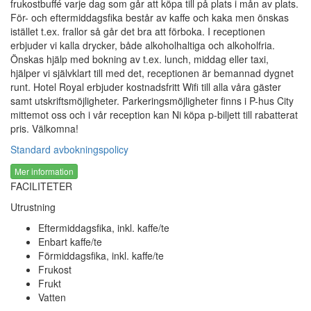
frukostbuffé varje dag som går att köpa till på plats i mån av plats.
För- och eftermiddagsfika består av kaffe och kaka men önskas
istället t.ex. frallor så går det bra att förboka. I receptionen
erbjuder vi kalla drycker, både alkoholhaltiga och alkoholfria.
Önskas hjälp med bokning av t.ex. lunch, middag eller taxi,
hjälper vi självklart till med det, receptionen är bemannad dygnet
runt. Hotel Royal erbjuder kostnadsfritt Wifi till alla våra gäster
samt utskriftsmöjligheter. Parkeringsmöjligheter finns i P-hus City
mittemot oss och i vår reception kan Ni köpa p-biljett till rabatterat
pris. Välkomna!
Standard avbokningspolicy
Mer information
FACILITETER
Utrustning
Eftermiddagsfika, inkl. kaffe/te
Enbart kaffe/te
Förmiddagsfika, inkl. kaffe/te
Frukost
Frukt
Vatten