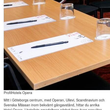
ProfilHotels Opera
Mitt i Göteborgs centrum, med Operan, Ullevi, Scandinavium och
Svenska Mässan inom bekvämt gångavstånd, hittar du anrika
Hotel Opera. I hotellets omedelbara närhet finns även populära