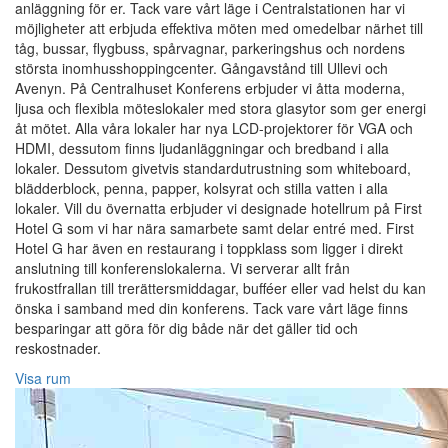
anläggning för er. Tack vare vårt läge i Centralstationen har vi
möjligheter att erbjuda effektiva möten med omedelbar närhet till
tåg, bussar, flygbuss, spårvagnar, parkeringshus och nordens
största inomhusshoppingcenter. Gångavstånd till Ullevi och
Avenyn. På Centralhuset Konferens erbjuder vi åtta moderna,
ljusa och flexibla möteslokaler med stora glasytor som ger energi
åt mötet. Alla våra lokaler har nya LCD-projektorer för VGA och
HDMI, dessutom finns ljudanläggningar och bredband i alla
lokaler. Dessutom givetvis standardutrustning som whiteboard,
blädderblock, penna, papper, kolsyrat och stilla vatten i alla
lokaler. Vill du övernatta erbjuder vi designade hotellrum på First
Hotel G som vi har nära samarbete samt delar entré med. First
Hotel G har även en restaurang i toppklass som ligger i direkt
anslutning till konferenslokalerna. Vi serverar allt från
frukostfrallan till trerättersmiddagar, bufféer eller vad helst du kan
önska i samband med din konferens. Tack vare vårt läge finns
besparingar att göra för dig både när det gäller tid och
reskostnader.
Visa rum