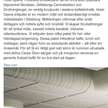
köpcentret Nordstan, Göteborgs Centralstation och
Drottningtorget, en verklig knutpunkt i stadens kollektivtrafik. Hotel
Opera erbjuder er en modern miljö och ändamålsenligt inredda
möteslokaler i Göteborg. Möbleringen utformas efter antal
deltagare och mötets syfte och innehåll. Vi skapar förutsättningar
för ett lyckat möte, oavsett mötets karaktär, inklusive
videokonferens. Vi erbjuder även olika paket för hel- eller
halvdagsarrangemang. Dessa paket inkluderar kaffe, lunch och
middagar, samt någon form av avslutande aktivitet – allt efter ert
önskemål. För att få en riktigt god natt sömn är rummen utrustade
med sköna Carpe Diem sängar och på morgonen serveras en
generös frukost buffé för en bra start på dagen.
Visa rum