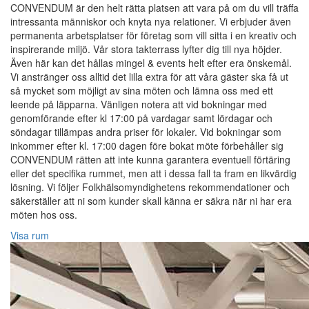
CONVENDUM är den helt rätta platsen att vara på om du vill träffa
intressanta människor och knyta nya relationer. Vi erbjuder även
permanenta arbetsplatser för företag som vill sitta i en kreativ och
inspirerande miljö. Vår stora takterrass lyfter dig till nya höjder.
Även här kan det hållas mingel & events helt efter era önskemål.
Vi anstränger oss alltid det lilla extra för att våra gäster ska få ut
så mycket som möjligt av sina möten och lämna oss med ett
leende på läpparna. Vänligen notera att vid bokningar med
genomförande efter kl 17:00 på vardagar samt lördagar och
söndagar tillämpas andra priser för lokaler. Vid bokningar som
inkommer efter kl. 17:00 dagen före bokat möte förbehåller sig
CONVENDUM rätten att inte kunna garantera eventuell förtäring
eller det specifika rummet, men att i dessa fall ta fram en likvärdig
lösning. Vi följer Folkhälsomyndighetens rekommendationer och
säkerställer att ni som kunder skall känna er säkra när ni har era
möten hos oss.
Visa rum