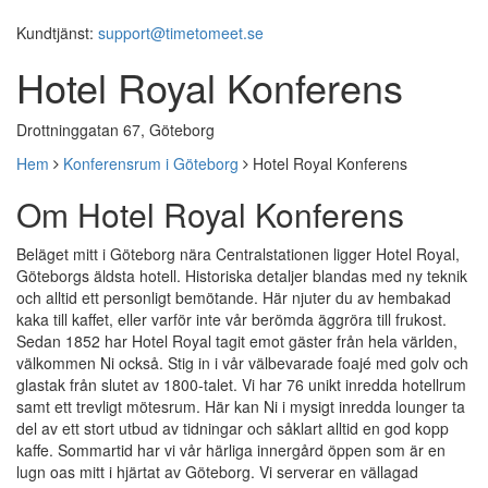
Kundtjänst:
support@timetomeet.se
Hotel Royal Konferens
Drottninggatan 67, Göteborg
Hem
Konferensrum i Göteborg
Hotel Royal Konferens
Om Hotel Royal Konferens
Beläget mitt i Göteborg nära Centralstationen ligger Hotel Royal,
Göteborgs äldsta hotell. Historiska detaljer blandas med ny teknik
och alltid ett personligt bemötande. Här njuter du av hembakad
kaka till kaffet, eller varför inte vår berömda äggröra till frukost.
Sedan 1852 har Hotel Royal tagit emot gäster från hela världen,
välkommen Ni också. Stig in i vår välbevarade foajé med golv och
glastak från slutet av 1800-talet. Vi har 76 unikt inredda hotellrum
samt ett trevligt mötesrum. Här kan Ni i mysigt inredda lounger ta
del av ett stort utbud av tidningar och såklart alltid en god kopp
kaffe. Sommartid har vi vår härliga innergård öppen som är en
lugn oas mitt i hjärtat av Göteborg. Vi serverar en vällagad