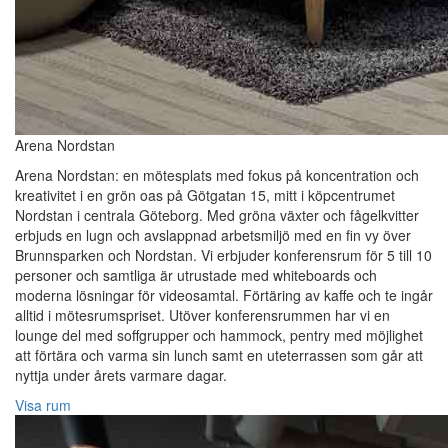
Arena Nordstan
Arena Nordstan: en mötesplats med fokus på koncentration och
kreativitet i en grön oas på Götgatan 15, mitt i köpcentrumet
Nordstan i centrala Göteborg. Med gröna växter och fågelkvitter
erbjuds en lugn och avslappnad arbetsmiljö med en fin vy över
Brunnsparken och Nordstan. Vi erbjuder konferensrum för 5 till 10
personer och samtliga är utrustade med whiteboards och
moderna lösningar för videosamtal. Förtäring av kaffe och te ingår
alltid i mötesrumspriset. Utöver konferensrummen har vi en
lounge del med soffgrupper och hammock, pentry med möjlighet
att förtära och varma sin lunch samt en uteterrassen som går att
nyttja under årets varmare dagar.
Visa rum