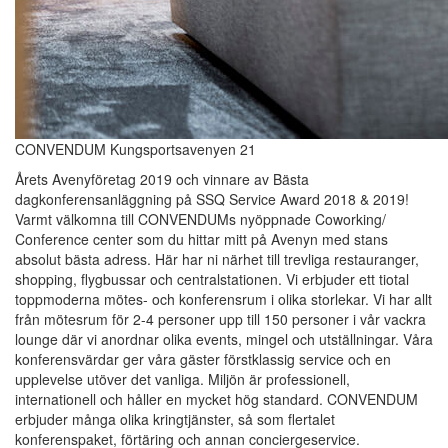
CONVENDUM Kungsportsavenyen 21
Årets Avenyföretag 2019 och vinnare av Bästa
dagkonferensanläggning på SSQ Service Award 2018 & 2019!
Varmt välkomna till CONVENDUMs nyöppnade Coworking/
Conference center som du hittar mitt på Avenyn med stans
absolut bästa adress. Här har ni närhet till trevliga restauranger,
shopping, flygbussar och centralstationen. Vi erbjuder ett tiotal
toppmoderna mötes- och konferensrum i olika storlekar. Vi har allt
från mötesrum för 2-4 personer upp till 150 personer i vår vackra
lounge där vi anordnar olika events, mingel och utställningar. Våra
konferensvärdar ger våra gäster förstklassig service och en
upplevelse utöver det vanliga. Miljön är professionell,
internationell och håller en mycket hög standard. CONVENDUM
erbjuder många olika kringtjänster, så som flertalet
konferenspaket, förtäring och annan conciergeservice.