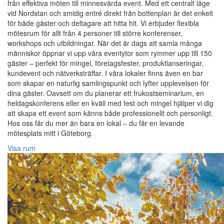
från effektiva möten till minnesvärda event. Med ett centralt läge
vid Nordstan och smidig entré direkt från bottenplan är det enkelt
för både gäster och deltagare att hitta hit. Vi erbjuder flexibla
mötesrum för allt från 4 personer till större konferenser,
workshops och utbildningar. När det är dags att samla många
människor öppnar vi upp våra eventytor som rymmer upp till 150
gäster – perfekt för mingel, företagsfester, produktlanseringar,
kundevent och nätverksträffar. I våra lokaler finns även en bar
som skapar en naturlig samlingspunkt och lyfter upplevelsen för
dina gäster. Oavsett om du planerar ett frukostseminarium, en
heldagskonferens eller en kväll med fest och mingel hjälper vi dig
att skapa ett event som känns både professionellt och personligt.
Hos oss får du mer än bara en lokal – du får en levande
mötesplats mitt i Göteborg.
Visa rum