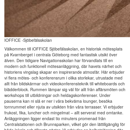
IOFFICE -Sjöbefälsskolan
Välkommen till iOFFICE Sjöbefälsskolan, en historisk mötesplats
på Kvarnberget i centrala Göteborg med fantastisk utsikt över
älven. Den tidigare Navigationsskolan har förvandlats till en
modern och funktionell mötesanläggning, där havets närhet och
historiens vingslag skapar en inspirerande atmosfär. Här erbjuder
vi flera mötes- och konferensrum i olika storlekar, utrustade med
allt från bildskärmar och videokonferensteknik till whiteboards och
blädderblock. Rummen lämpar sig väl för allt från affärsmöten och
workshops till utbildningar och heldagskonferenser. Under
pauserna kan ni slå er ner i våra bekväma lounger, besöka
tornrummet eller njuta av utsikten från våra terrasser. Vi erbjuder
frukost, fika, luncher och mingelmat – allt serverat med omtanke.
Anläggningen ligger endast tio minuters promenad från
Centralstationen och Brunnsparken, vilket gör den lättillgänglig för