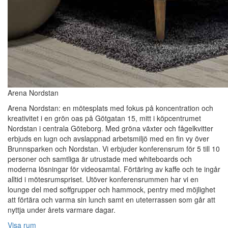
Arena Nordstan
Arena Nordstan: en mötesplats med fokus på koncentration och
kreativitet i en grön oas på Götgatan 15, mitt i köpcentrumet
Nordstan i centrala Göteborg. Med gröna växter och fågelkvitter
erbjuds en lugn och avslappnad arbetsmiljö med en fin vy över
Brunnsparken och Nordstan. Vi erbjuder konferensrum för 5 till 10
personer och samtliga är utrustade med whiteboards och
moderna lösningar för videosamtal. Förtäring av kaffe och te ingår
alltid i mötesrumspriset. Utöver konferensrummen har vi en
lounge del med soffgrupper och hammock, pentry med möjlighet
att förtära och varma sin lunch samt en uteterrassen som går att
nyttja under årets varmare dagar.
Visa rum