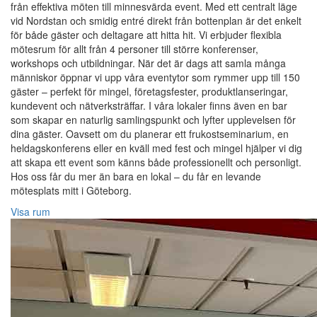
från effektiva möten till minnesvärda event. Med ett centralt läge
vid Nordstan och smidig entré direkt från bottenplan är det enkelt
för både gäster och deltagare att hitta hit. Vi erbjuder flexibla
mötesrum för allt från 4 personer till större konferenser,
workshops och utbildningar. När det är dags att samla många
människor öppnar vi upp våra eventytor som rymmer upp till 150
gäster – perfekt för mingel, företagsfester, produktlanseringar,
kundevent och nätverksträffar. I våra lokaler finns även en bar
som skapar en naturlig samlingspunkt och lyfter upplevelsen för
dina gäster. Oavsett om du planerar ett frukostseminarium, en
heldagskonferens eller en kväll med fest och mingel hjälper vi dig
att skapa ett event som känns både professionellt och personligt.
Hos oss får du mer än bara en lokal – du får en levande
mötesplats mitt i Göteborg.
Visa rum