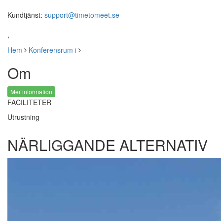
Kundtjänst:
support@timetomeet.se
,
Hem
Konferensrum i
Om
Mer information
FACILITETER
Utrustning
NÄRLIGGANDE ALTERNATIV