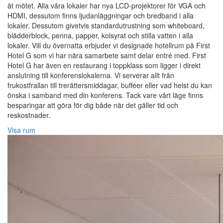
åt mötet. Alla våra lokaler har nya LCD-projektorer för VGA och
HDMI, dessutom finns ljudanläggningar och bredband i alla
lokaler. Dessutom givetvis standardutrustning som whiteboard,
blädderblock, penna, papper, kolsyrat och stilla vatten i alla
lokaler. Vill du övernatta erbjuder vi designade hotellrum på First
Hotel G som vi har nära samarbete samt delar entré med. First
Hotel G har även en restaurang i toppklass som ligger i direkt
anslutning till konferenslokalerna. Vi serverar allt från
frukostfrallan till trerättersmiddagar, bufféer eller vad helst du kan
önska i samband med din konferens. Tack vare vårt läge finns
besparingar att göra för dig både när det gäller tid och
reskostnader.
Visa rum