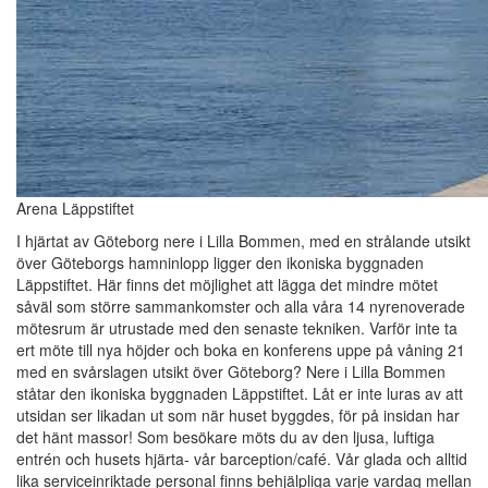
Arena Läppstiftet
I hjärtat av Göteborg nere i Lilla Bommen, med en strålande utsikt
över Göteborgs hamninlopp ligger den ikoniska byggnaden
Läppstiftet. Här finns det möjlighet att lägga det mindre mötet
såväl som större sammankomster och alla våra 14 nyrenoverade
mötesrum är utrustade med den senaste tekniken. Varför inte ta
ert möte till nya höjder och boka en konferens uppe på våning 21
med en svårslagen utsikt över Göteborg? Nere i Lilla Bommen
ståtar den ikoniska byggnaden Läppstiftet. Låt er inte luras av att
utsidan ser likadan ut som när huset byggdes, för på insidan har
det hänt massor! Som besökare möts du av den ljusa, luftiga
entrén och husets hjärta- vår barception/café. Vår glada och alltid
lika serviceinriktade personal finns behjälpliga varje vardag mellan