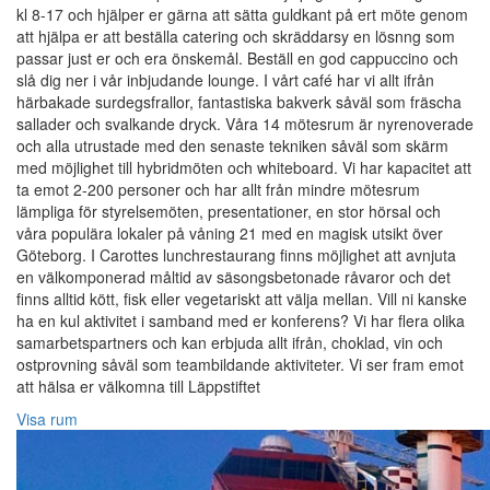
kl 8-17 och hjälper er gärna att sätta guldkant på ert möte genom
att hjälpa er att beställa catering och skräddarsy en lösnng som
passar just er och era önskemål. Beställ en god cappuccino och
slå dig ner i vår inbjudande lounge. I vårt café har vi allt ifrån
härbakade surdegsfrallor, fantastiska bakverk såväl som fräscha
sallader och svalkande dryck. Våra 14 mötesrum är nyrenoverade
och alla utrustade med den senaste tekniken såväl som skärm
med möjlighet till hybridmöten och whiteboard. Vi har kapacitet att
ta emot 2-200 personer och har allt från mindre mötesrum
lämpliga för styrelsemöten, presentationer, en stor hörsal och
våra populära lokaler på våning 21 med en magisk utsikt över
Göteborg. I Carottes lunchrestaurang finns möjlighet att avnjuta
en välkomponerad måltid av säsongsbetonade råvaror och det
finns alltid kött, fisk eller vegetariskt att välja mellan. Vill ni kanske
ha en kul aktivitet i samband med er konferens? Vi har flera olika
samarbetspartners och kan erbjuda allt ifrån, choklad, vin och
ostprovning såväl som teambildande aktiviteter. Vi ser fram emot
att hälsa er välkomna till Läppstiftet
Visa rum