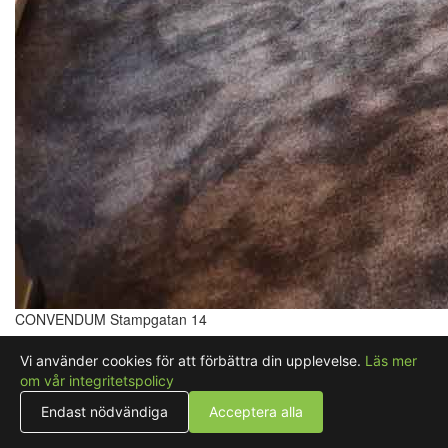
CONVENDUM Stampgatan 14
Mitt i centrala Göteborg, bara några minuters promenad från
Vi använder cookies för att förbättra din upplevelse.
Läs mer
Göteborgs centralstation ligger Stampen — ett naturskönt område
om vår integritetspolicy
med flera parker och med närhet till såväl Ullevi-arenorna som
Trädgårdsföreningen. CONVENDUM Stampgatan 14 erbjuder
Endast nödvändiga
Acceptera alla
finns tre välplanerade våningsplan med mötesrum, alla med