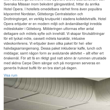
Svenska Mässan inom bekvämt gångavstånd, hittar du anrika
Hotel Opera. I hotellets omedelbara närhet finns även populära
köpcentret Nordstan, Göteborgs Centralstation och
Drottningtorget, en verklig knutpunkt i stadens kollektivtrafik. Hotel
Opera erbjuder er en modern miljö och ändamålsenligt inredda
möteslokaler i Göteborg. Möbleringen utformas efter antal
deltagare och mötets syfte och innehåll. Vi skapar förutsättningar
för ett lyckat möte, oavsett mötets karaktär, inklusive
videokonferens. Vi erbjuder även olika paket för hel- eller
halvdagsarrangemang. Dessa paket inkluderar kaffe, lunch och
middagar, samt någon form av avslutande aktivitet – allt efter ert
önskemål. För att få en riktigt god natt sömn är rummen utrustade
med sköna Carpe Diem sängar och på morgonen serveras en
generös frukost buffé för en bra start på dagen.
Visa rum