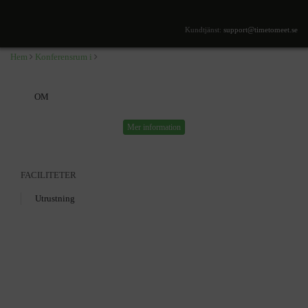
,
SÖK TILLGÄNGLIGHET
Kundtjänst:
support@timetomeet.se
Hem
Konferensrum i
OM
Mer information
FACILITETER
Utrustning