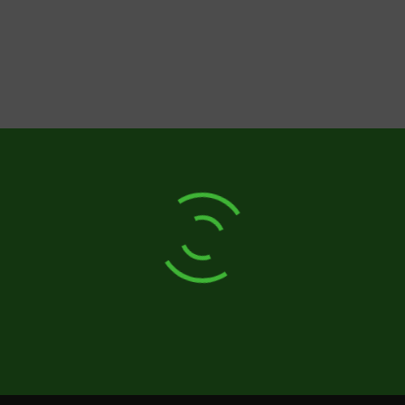
Varför inte kombinera mötet med en tur till närliggande Mall of
Scandinavia eller ett kul evenemang på Friends Arena. Vill ni ha
en annorlunda upplevelse, då kan vi arrangera roliga och
spännande aktiviteter som stärker samarbets- och
kommunikationsförmågan. Till exempel ”Deadline”, ett mobilt
escape room. Välkomna!
Standard avbokningspolicy