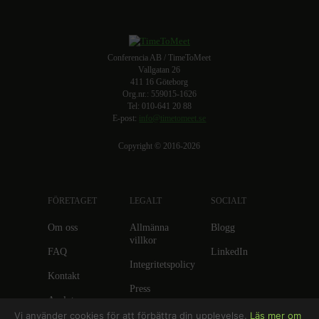
Conferencia AB / TimeToMeet
Vallgatan 26
411 16 Göteborg
Org.nr.: 559015-1626
Tel: 010-641 20 88
E-post:
info@timetomeet.se
Copyright © 2016-2026
FÖRETAGET
LEGALT
SOCIALT
Om oss
Allmänna
Blogg
villkor
FAQ
LinkedIn
Integritetspolicy
Kontakt
Press
Anslut
anläggning
Vi använder cookies för att förbättra din upplevelse.
Läs mer om