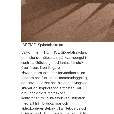
IOFFICE -Sjöbefälsskolan
Välkommen till iOFFICE Sjöbefälsskolan,
en historisk mötesplats på Kvarnberget i
centrala Göteborg med fantastisk utsikt
över älven. Den tidigare
Navigationsskolan har förvandlats till en
modern och funktionell mötesanläggning,
där havets närhet och historiens vingslag
skapar en inspirerande atmosfär. Här
erbjuder vi flera mötes- och
konferensrum i olika storlekar, utrustade
med allt från bildskärmar och
videokonferensteknik till whiteboards och
blädderblock. Rummen lämpar sig väl för