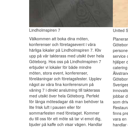
Lindholmspiren 7
United 
Välkommen att boka dina möten,
Planerar
konferenser och företagsevent i våra
Göteborg
härliga lokaler på Lindholmspiren 7. Kliv
persone
upp på vår takterass med utsikt över hela
service 
Göteborg. Hos oss på Lindholmspiren 7
hjälper 
erbjuder vi lokaler för både mindre
catering
möten, stora event, konferenser,
Älvstran
föreläsningar och företagsfester. Upplev
Göteborg
något av våra fina konferensrum på
Sveriges
våning 7 i direkt anslutning till takterass
innovati
med utsikt över hela Göteborg. Perfekt
jobbar d
för långa mötesdagar då man behöver ta
som driv
lite frisk luft i pausen eller för
Restaur
sommarfesten med företaget. Kommer
finns pr
du till oss för ett möte så tar vi emot dig,
vara en 
bjuder på kaffe och visar vägen. Handlar
handlar 