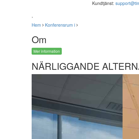
Kundtjänst:
support@ti
,
Hem
Konferensrum i
Om
Mer information
NÄRLIGGANDE ALTERN