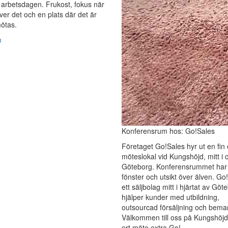
arbetsdagen. Frukost, fokus när
er det och en plats där det är
mötas.
m
Konferensrum hos: Go!Sales
Företaget Go!Sales hyr ut en fin 
möteslokal vid Kungshöjd, mitt i 
Göteborg. Konferensrummet har 
fönster och utsikt över älven. Go
ett säljbolag mitt i hjärtat av Göt
hjälper kunder med utbildning,
outsourcad försäljning och bema
Välkommen till oss på Kungshöjd!
ert möte extra Go!