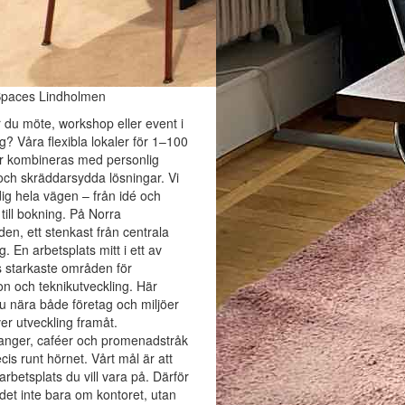
Spaces Lindholmen
 du möte, workshop eller event i
? Våra flexibla lokaler för 1–100
r kombineras med personlig
och skräddarsydda lösningar. Vi
dig hela vägen – från idé och
 till bokning. På Norra
den, ett stenkast från centrala
. En arbetsplats mitt i ett av
 starkaste områden för
on och teknikutveckling. Här
u nära både företag och miljöer
er utveckling framåt.
anger, caféer och promenadstråk
ecis runt hörnet. Vårt mål är att
arbetsplats du vill vara på. Därför
det inte bara om kontoret, utan