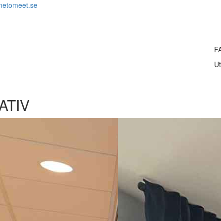
metomeet.se
F
Ut
ATIV