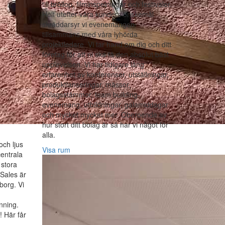
till bröllop, filminspelningar och festivaler.
Helt utefter våra kunders önskemål
skräddarsyr vi evenemangen
tillsammans med våra lyhörda
projektledare. Vi tar hand om dig och ditt
företag för att ni ska få den absolut bäst
upplevelsen. Vi har tidigare lång
erfarenhet av konferenser, utställningar,
produktlanseringar, mässor,
bolagsstämmor, team building-
evenemang, utbildningar, galamiddagar
och mycket mycket mer. Oberoende av
hur stort ditt bolag är så har vi något för
alla.
och ljus
Visa rum
centrala
stora
!Sales är
eborg. Vi
nning.
 Här får