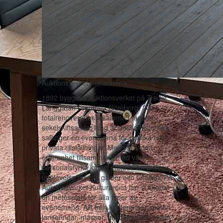
Auktionsverket Kulturarena
1892 byggdes Auktionsverket på Tredje
Långgatan i centrala Göteborg. 2014
totalrenoverades lokalerna i modern
sekelskiftsanda. Idag är dessa historiska
salonger en eventarena för publika och
privata tillställningar. Med vår långa
erfarenhet tillsammans med vår
personalstyrka kan vi erbjuda en unik
upplevelse för alla gäster och tillfällen. På
Auktionsverket Kulturarena har vi skapat
en mötesplats för alla typer av
evenemang. Allt från konferenser, möten,
lanseringar, mässor, middagar och fester