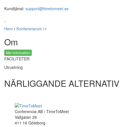
Kundtjänst:
support@timetomeet.se
,
Hem
Konferensrum i
Om
Mer information
FACILITETER
Utrustning
NÄRLIGGANDE ALTERNATIV
Conferencia AB / TimeToMeet
Vallgatan 26
411 16 Göteborg