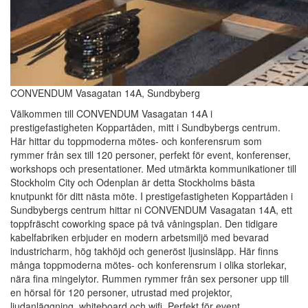
CONVENDUM Vasagatan 14A, Sundbyberg
Välkommen till CONVENDUM Vasagatan 14A i
prestigefastigheten Koppartåden, mitt i Sundbybergs centrum.
Här hittar du toppmoderna mötes- och konferensrum som
rymmer från sex till 120 personer, perfekt för event, konferenser,
workshops och presentationer. Med utmärkta kommunikationer till
Stockholm City och Odenplan är detta Stockholms bästa
knutpunkt för ditt nästa möte. I prestigefastigheten Koppartåden i
Sundbybergs centrum hittar ni CONVENDUM Vasagatan 14A, ett
toppfräscht coworking space på två våningsplan. Den tidigare
kabelfabriken erbjuder en modern arbetsmiljö med bevarad
industricharm, hög takhöjd och generöst ljusinsläpp. Här finns
många toppmoderna mötes- och konferensrum i olika storlekar,
nära fina mingelytor. Rummen rymmer från sex personer upp till
en hörsal för 120 personer, utrustad med projektor,
ljudanläggning, whiteboard och wifi. Perfekt för event,