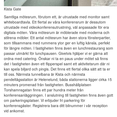
Kista Gate
Samtliga mötesrum, förutom ett, är utrustade med monitor samt
whiteboardtavla. Ett flertal av våra konferensrum är dessutom
utrustade med videokonferensutrustning, väl anpassade för era
digitala möten. Våra mötesrum är möblerade med moderna och
stilrena möbler. Ett antal mötesrum har även stora fönsterpartier,
som tillsammans med rummens ytor ger en luftig känsla, perfekt
för längre möten. I fastigheten finns även en lunchrestaurang som
passar utmärkt för lunchpausen. Givetvis hjälper vi er gärna att
ordna med catering. Önskar ni ta en paus under mötet så finns
det i fastigheten även ett flipperspel samt ett aktivitetsrum där ni
kan spela biljard och pingis. Det finns ett flertal olika sätt att ta er
till oss. Närmsta tunnelbana är Kista och närmsta
pendeltågsstation är Helenelund, båda stationerna ligger cirka 15
minuters promenad från fastigheten. Busshållplatsen
Torshamnsgatan finns ett par hundra meter från
konferensanläggningen. I anslutning till fastigheten finns även gott
om parkeringsplatser. Vi erbjuder fri parkering för
konferensgäster. Registrera bara ditt bilnummer i vår reception
vid ankomst.