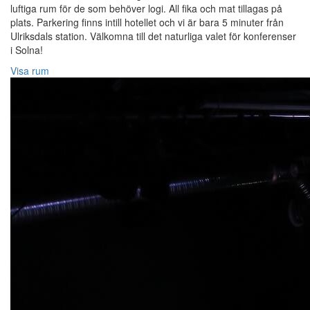
luftiga rum för de som behöver logi. All fika och mat tillagas på
plats. Parkering finns intill hotellet och vi är bara 5 minuter från
Ulriksdals station. Välkomna till det naturliga valet för konferenser
i Solna!
Visa rum