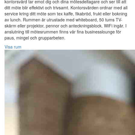
kontorsvärd tar emot dig och dina mötesdeltagare och ser till att
ditt möte blir effektivt och trivsamt. Kontorsvärden ordnar med all
service kring ditt möte som tex kaffe, fikabröd, frukt eller bokning
av lunch. Rummen är utrustade med whiteboard, 50 tums TV-
skärm eller projektor, pennor och anteckningsblock. WiFi ingår. I
anslutning till mötesrummen finns vår fina businesslounge för
paus, mingel och grupparbeten.
Visa rum