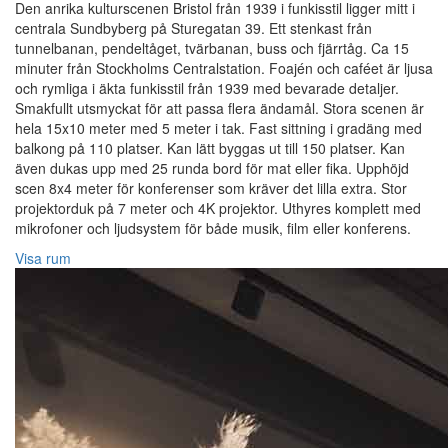
Den anrika kulturscenen Bristol från 1939 i funkisstil ligger mitt i
centrala Sundbyberg på Sturegatan 39. Ett stenkast från
tunnelbanan, pendeltåget, tvärbanan, buss och fjärrtåg. Ca 15
minuter från Stockholms Centralstation. Foajén och caféet är ljusa
och rymliga i äkta funkisstil från 1939 med bevarade detaljer.
Smakfullt utsmyckat för att passa flera ändamål. Stora scenen är
hela 15x10 meter med 5 meter i tak. Fast sittning i gradäng med
balkong på 110 platser. Kan lätt byggas ut till 150 platser. Kan
även dukas upp med 25 runda bord för mat eller fika. Upphöjd
scen 8x4 meter för konferenser som kräver det lilla extra. Stor
projektorduk på 7 meter och 4K projektor. Uthyres komplett med
mikrofoner och ljudsystem för både musik, film eller konferens.
Visa rum