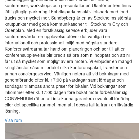
konferenser, workshops och presentationer. Utanför entrén finns
lättillgänglig parkering i Fabriksparkens aktivitetspark med food
trucks och mycket mer. Sundbyberg är en av Stockholms största
knutpunkter med goda kommunikationer till Stockholm City och
Odenplan. Med en förstklassig service erbjuder våra
konferensvärdar en upplevelse utöver det vanliga i en
internationell och professionell miljö med högsta standard.
Konferensvärdarna tar hand om planeringen och ser till att er
konferensupplevelse blir precis så bra som ni hoppats och att ni
får ut så mycket som möjligt av era möten. Vi erbjuder en mängd
kringtjänster såsom flertalet olika konferenspaket, transfer och
annan conciergeservice. Vänligen notera att vid bokningar med
genomförande efter kl. 17:00 på vardagar samt lördagar och
söndagar tillämpas andra priser för lokaler. Vid bokningar som
inkommer efter kl. 17:00 dagen före bokat möte förbehåller sig
CONVENDUM rätten att inte kunna garantera eventuell förtäring
eller det specifika rummet, men att i dessa fall ta fram en likvärdig
lösning.
Visa rum