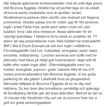
Här erbjuds spännande konferenslokaler med ett unikt läge precis
intill Bromma flygplats. Hotellet har ett perfekt läge om du enkelt
vill kunna samla medarbetar som är spridda i landet.
Stockholmarna parkerar bilen utanför utan kostnad och flygarna
promenerar. Hotellet passar bra för möten upp till 180 personer.
Ingår i priset Färsk frukt, godis samt vatten (med och utan
bubblor) finns i alla våra mötesrum, likaså takfönster för ett
naturligt ljusinsläpp. I lokalerna finns också en projektor alt. TV
skärm att visa presentationer med. Hela hotellet har kostnadsfritt
WIFI. Mat & Dryck Exempel på vad som ingår i måltiderna. -
Förmiddagskaffe med t.ex. fruktsallad, smörgåsar, juicer, kakor,
smoothie, nötblandning - Lunchen serveras som buffé med tre
alternativ med fokus på riktigt god husmanskost, något sött till
kaffet efter maten ingår alltid - Eftermiddagskaffe med t.ex.
fruktfat, smörgåsar, popcorn, godis, bakverk Hitta till oss 275
meters promenadavstånd från Bromma flygplats. Vi har gratis
parkering för alla gäster! Lokaltrafik finns på gångavstånd.
Närmaste hållplats är Bromma Flygplats dit du tar dig med
tvärbana. Du kan även åka tunnelbana, pendeltåg och spårvagn
till Sundbyberg därifrån går det buss sista biten. Med bil tar det ca
15 minuter från Stockholm City och när du kommer fram har vi
gott om gratis parkeringsplatser.