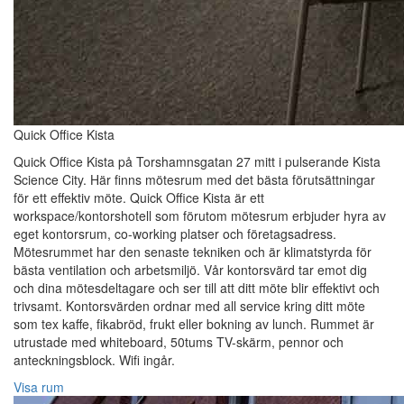
Quick Office Kista
Quick Office Kista på Torshamnsgatan 27 mitt i pulserande Kista
Science City. Här finns mötesrum med det bästa förutsättningar
för ett effektiv möte. Quick Office Kista är ett
workspace/kontorshotell som förutom mötesrum erbjuder hyra av
eget kontorsrum, co-working platser och företagsadress.
Mötesrummet har den senaste tekniken och är klimatstyrda för
bästa ventilation och arbetsmiljö. Vår kontorsvärd tar emot dig
och dina mötesdeltagare och ser till att ditt möte blir effektivt och
trivsamt. Kontorsvärden ordnar med all service kring ditt möte
som tex kaffe, fikabröd, frukt eller bokning av lunch. Rummet är
utrustade med whiteboard, 50tums TV-skärm, pennor och
anteckningsblock. Wifi ingår.
Visa rum