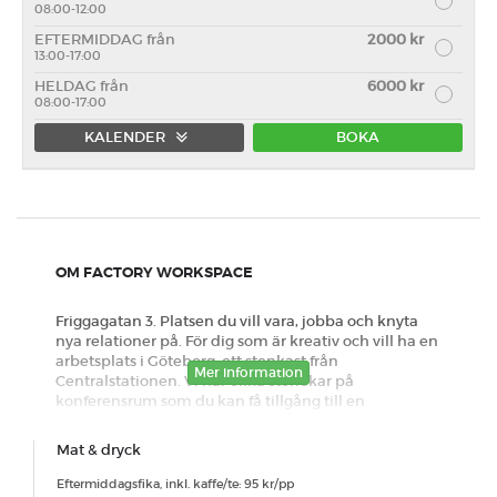
08:00-12:00
EFTERMIDDAG från
2000 kr
13:00-17:00
HELDAG från
6000 kr
08:00-17:00
KALENDER
BOKA
Förmiddag
Eftermiddag
Heldag
OM FACTORY WORKSPACE
Friggagatan 3. Platsen du vill vara, jobba och knyta
nya relationer på. För dig som är kreativ och vill ha en
arbetsplats i Göteborg, ett stenkast från
Mer information
Centralstationen. Vi har olika storlekar på
konferensrum som du kan få tillgång till en
förmiddag, eftermiddag eller heldagar. Dessutom har
vi en studio för dig som gillar att prodda med toner,
Mat & dryck
ljud, bild och film. Vill du sätta guldkant på tillvaron
finns det möjlighet att få en smarrig Frukost, Lunch
Eftermiddagsfika, inkl. kaffe/te: 95 kr/pp