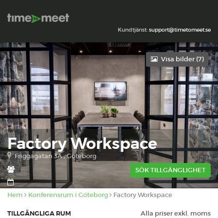
Kundtjänst:
support@timetomeet.se
Visa bilder (
7
)
Factory Workspace
Friggagatan 3A , Göteborg
SÖK TILLGÄNGLIGHET
Hem
Konferensrum i Göteborg
Factory Workspace
TILLGÄNGLIGA RUM
Alla priser exkl. moms