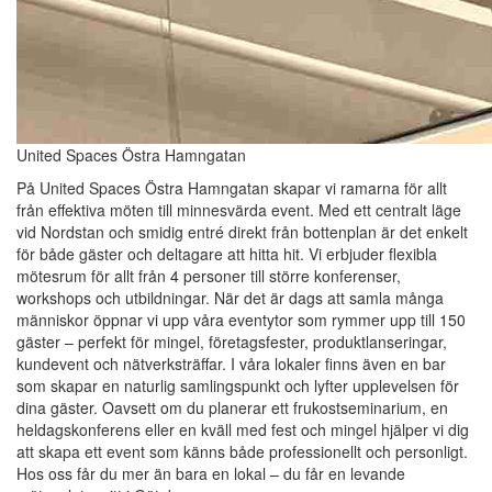
United Spaces Östra Hamngatan
På United Spaces Östra Hamngatan skapar vi ramarna för allt
från effektiva möten till minnesvärda event. Med ett centralt läge
vid Nordstan och smidig entré direkt från bottenplan är det enkelt
för både gäster och deltagare att hitta hit. Vi erbjuder flexibla
mötesrum för allt från 4 personer till större konferenser,
workshops och utbildningar. När det är dags att samla många
människor öppnar vi upp våra eventytor som rymmer upp till 150
gäster – perfekt för mingel, företagsfester, produktlanseringar,
kundevent och nätverksträffar. I våra lokaler finns även en bar
som skapar en naturlig samlingspunkt och lyfter upplevelsen för
dina gäster. Oavsett om du planerar ett frukostseminarium, en
heldagskonferens eller en kväll med fest och mingel hjälper vi dig
att skapa ett event som känns både professionellt och personligt.
Hos oss får du mer än bara en lokal – du får en levande