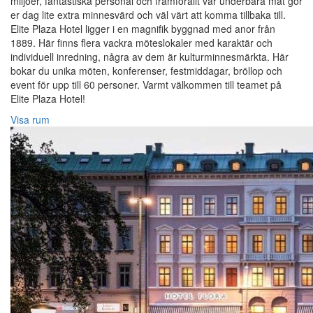
miljöer, fantastiska personal och framförallt vår underbara mat gör
er dag lite extra minnesvärd och väl värt att komma tillbaka till.
Elite Plaza Hotel ligger i en magnifik byggnad med anor från
1889. Här finns flera vackra möteslokaler med karaktär och
individuell inredning, några av dem är kulturminnesmärkta. Här
bokar du unika möten, konferenser, festmiddagar, bröllop och
event för upp till 60 personer. Varmt välkommen till teamet på
Elite Plaza Hotel!‎
Visa rum