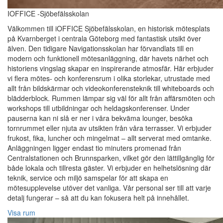
IOFFICE -Sjöbefälsskolan
Välkommen till iOFFICE Sjöbefälsskolan, en historisk mötesplats
på Kvarnberget i centrala Göteborg med fantastisk utsikt över
älven. Den tidigare Navigationsskolan har förvandlats till en
modern och funktionell mötesanläggning, där havets närhet och
historiens vingslag skapar en inspirerande atmosfär. Här erbjuder
vi flera mötes- och konferensrum i olika storlekar, utrustade med
allt från bildskärmar och videokonferensteknik till whiteboards och
blädderblock. Rummen lämpar sig väl för allt från affärsmöten och
workshops till utbildningar och heldagskonferenser. Under
pauserna kan ni slå er ner i våra bekväma lounger, besöka
tornrummet eller njuta av utsikten från våra terrasser. Vi erbjuder
frukost, fika, luncher och mingelmat – allt serverat med omtanke.
Anläggningen ligger endast tio minuters promenad från
Centralstationen och Brunnsparken, vilket gör den lättillgänglig för
både lokala och tillresta gäster. Vi erbjuder en helhetslösning där
teknik, service och miljö samspelar för att skapa en
mötesupplevelse utöver det vanliga. Vår personal ser till att varje
detalj fungerar – så att du kan fokusera helt på innehållet.
Visa rum