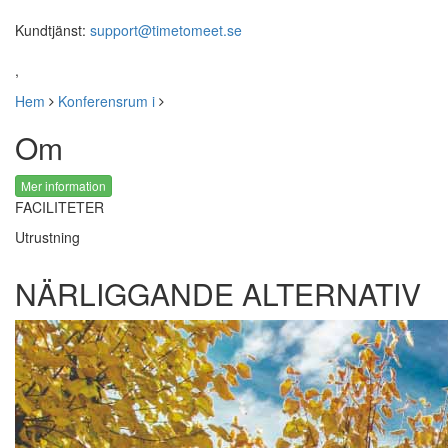
Kundtjänst:
support@timetomeet.se
,
Hem
Konferensrum i
Om
Mer information
FACILITETER
Utrustning
NÄRLIGGANDE ALTERNATIV