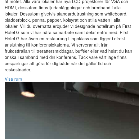
åt mötet. Alla våra lokaler har nya LCD-projektorer för VGA och
HDMI, dessutom finns ljudanläggningar och bredband i alla
lokaler. Dessutom givetvis standardutrustning som whiteboard,
blädderblock, penna, papper, kolsyrat och stilla vatten i alla
lokaler. Vill du övernatta erbjuder vi designade hotellrum på First
Hotel G som vi har nära samarbete samt delar entré med. First
Hotel G har även en restaurang i toppklass som ligger i direkt
anslutning till konferenslokalerna. Vi serverar allt från
frukostfrallan till trerättersmiddagar, bufféer eller vad helst du kan
önska i samband med din konferens. Tack vare vårt läge finns
besparingar att göra för dig både när det gäller tid och
reskostnader.
Visa rum