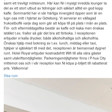
samt ett trevligt mötesrum. Här kan Ni i mysigt inredda lounger ta
del av ett stort utbud av tidningar och såklart alltid en god kopp
kaffe. Sommartid har vi vår härliga innergård öppen som är en
lugn oas mitt i hjärtat av Göteborg. Vi serverar en vällagad
frukostbuffé varje dag som går att köpa till på plats i mån av plats.
För- och eftermiddagsfika består av kaffe och kaka men önskas
istället t.ex. frallor så går det bra att förboka. I receptionen
erbjuder vi kalla drycker, både alkoholhaltiga och alkoholfria.
Önskas hjälp med bokning av t.ex. lunch, middag eller taxi,
hjälper vi självklart till med det, receptionen är bemannad dygnet
runt. Hotel Royal erbjuder kostnadsfritt Wifi till alla våra gäster
samt utskriftsmöjligheter. Parkeringsmöjligheter finns i P-hus City
mittemot oss och i vår reception kan Ni köpa p-biljett till rabatterat
pris. Välkomna!
Visa rum