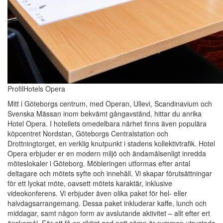
ProfilHotels Opera
Mitt i Göteborgs centrum, med Operan, Ullevi, Scandinavium och
Svenska Mässan inom bekvämt gångavstånd, hittar du anrika
Hotel Opera. I hotellets omedelbara närhet finns även populära
köpcentret Nordstan, Göteborgs Centralstation och
Drottningtorget, en verklig knutpunkt i stadens kollektivtrafik. Hotel
Opera erbjuder er en modern miljö och ändamålsenligt inredda
möteslokaler i Göteborg. Möbleringen utformas efter antal
deltagare och mötets syfte och innehåll. Vi skapar förutsättningar
för ett lyckat möte, oavsett mötets karaktär, inklusive
videokonferens. Vi erbjuder även olika paket för hel- eller
halvdagsarrangemang. Dessa paket inkluderar kaffe, lunch och
middagar, samt någon form av avslutande aktivitet – allt efter ert