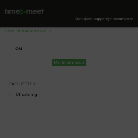
,
SÖK TILLGÄNGLIGHET
Kundtjänst:
support@timetomeet.se
Hem
Konferensrum i
OM
Mer information
FACILITETER
Utrustning