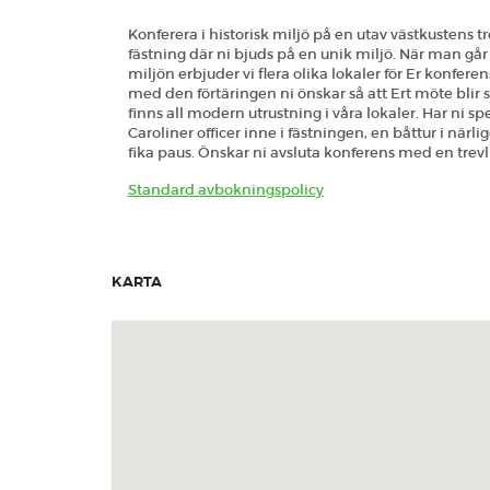
Heldag
Konferera i historisk miljö på en utav västkustens t
fästning där ni bjuds på en unik miljö. När man går 
miljön erbjuder vi flera olika lokaler för Er konferen
med den förtäringen ni önskar så att Ert möte blir s
finns all modern utrustning i våra lokaler. Har ni sp
Caroliner officer inne i fästningen, en båttur i nä
fika paus. Önskar ni avsluta konferens med en trevl
Standard avbokningspolicy
KARTA