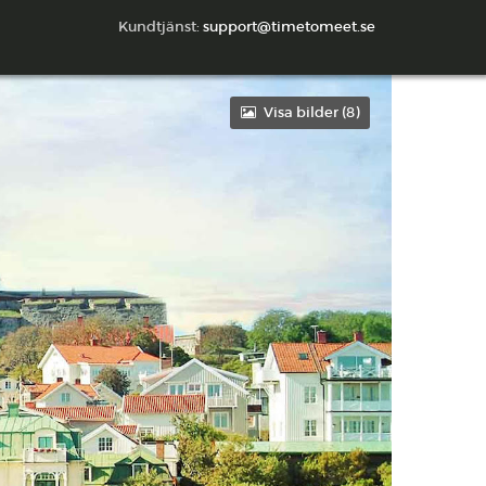
Kundtjänst:
support@timetomeet.se
Visa bilder (
8
)