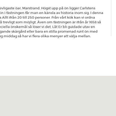
revligaste öar, Marstrand. Högst upp på ön ligger Carlstens
in i fästningen får man en känsla av historia inom sig. I denna
s Allt ifrån 20 till 250 personer. Från vårt kök kan vi ordna
å trevligt som möjligt. Även om fästningen är ifrån år 1658 så
eciella önskemål så löser vi det. Låt Er bli guidade utav en
rliggande skärgård eller bara en stilla promenad runt ön med
ig middag så har vi flera olika menyer att välja mellan.