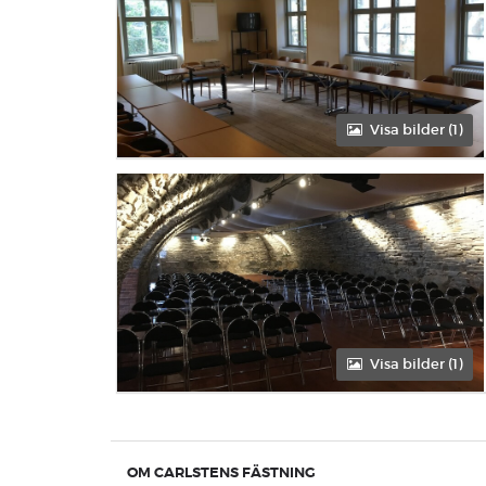
Eftermiddag
Heldag
Visa bilder (1)
Förmiddag
Eftermiddag
Heldag
Visa bilder (1)
Förmiddag
Eftermiddag
OM CARLSTENS FÄSTNING