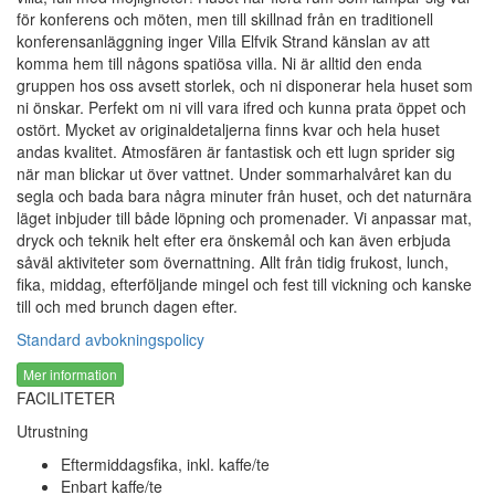
för konferens och möten, men till skillnad från en traditionell
konferensanläggning inger Villa Elfvik Strand känslan av att
komma hem till någons spatiösa villa. Ni är alltid den enda
gruppen hos oss avsett storlek, och ni disponerar hela huset som
ni önskar. Perfekt om ni vill vara ifred och kunna prata öppet och
ostört. Mycket av originaldetaljerna finns kvar och hela huset
andas kvalitet. Atmosfären är fantastisk och ett lugn sprider sig
när man blickar ut över vattnet. Under sommarhalvåret kan du
segla och bada bara några minuter från huset, och det naturnära
läget inbjuder till både löpning och promenader. Vi anpassar mat,
dryck och teknik helt efter era önskemål och kan även erbjuda
såväl aktiviteter som övernattning. Allt från tidig frukost, lunch,
fika, middag, efterföljande mingel och fest till vickning och kanske
till och med brunch dagen efter.
Standard avbokningspolicy
Mer information
FACILITETER
Utrustning
Eftermiddagsfika, inkl. kaffe/te
Enbart kaffe/te