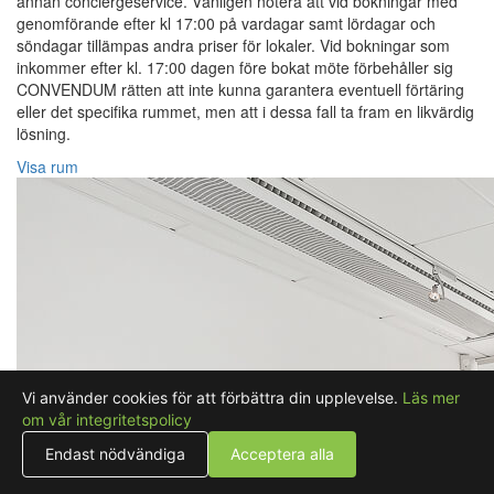
annan conciergeservice. Vänligen notera att vid bokningar med
genomförande efter kl 17:00 på vardagar samt lördagar och
söndagar tillämpas andra priser för lokaler. Vid bokningar som
inkommer efter kl. 17:00 dagen före bokat möte förbehåller sig
CONVENDUM rätten att inte kunna garantera eventuell förtäring
eller det specifika rummet, men att i dessa fall ta fram en likvärdig
lösning.
Visa rum
Vi använder cookies för att förbättra din upplevelse.
Läs mer
om vår integritetspolicy
Endast nödvändiga
Acceptera alla