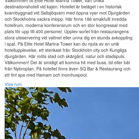
Välkommen till Elite Hotel Marina Tower, vårt unika
destinationshotell vid kajen. Hotellet är beläget i en historisk
kvarnbyggnad vid Saltsjöqvarn med öppna vyer mot Djurgården
och Stockholms vackra inlopp. Här finns 186 smakfullt inredda
hotellrum, moderna konferensrum och en stor kongressal med
plats för upp till 400 personer. Upplev sorlet från restaurangens
stora uteservering vid vattnet eller unna dig en stunds avkoppling
i spat. På Elite Hotel Marina Tower kan du njuta av en unik
hotellupplevelse, ett stenkast från Stockholm city och Kungliga
djurgården. Här möts stad och skärgård, natur och stadspuls.
Välkommen! Det är smidigt att komma hit med buss, bil eller båt
från Nybroplan. På hotellet finns även SQ Bar & Restaurang och
ett fint spa med Hamam och inomhuspool.
Visa rum