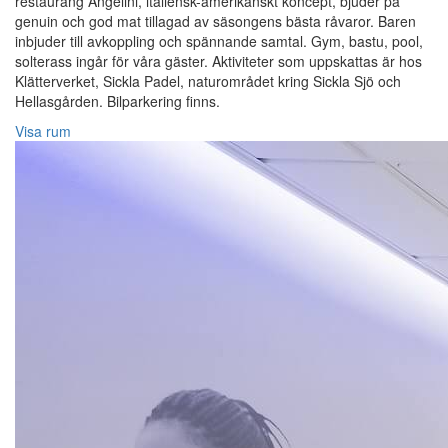
restaurang Angelini, italiensk-amerikanskt koncept, bjuder på
genuin och god mat tillagad av säsongens bästa råvaror. Baren
inbjuder till avkoppling och spännande samtal. Gym, bastu, pool,
solterass ingår för våra gäster. Aktiviteter som uppskattas är hos
Klätterverket, Sickla Padel, naturområdet kring Sickla Sjö och
Hellasgården. Bilparkering finns.
Visa rum