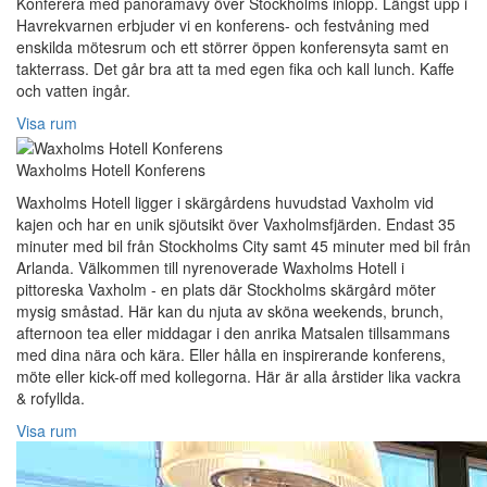
Konferera med panoramavy över Stockholms inlopp. Längst upp i
Havrekvarnen erbjuder vi en konferens- och festvåning med
enskilda mötesrum och ett störrer öppen konferensyta samt en
takterrass. Det går bra att ta med egen fika och kall lunch. Kaffe
och vatten ingår.
Visa rum
Waxholms Hotell Konferens
Waxholms Hotell ligger i skärgårdens huvudstad Vaxholm vid
kajen och har en unik sjöutsikt över Vaxholmsfjärden. Endast 35
minuter med bil från Stockholms City samt 45 minuter med bil från
Arlanda. Välkommen till nyrenoverade Waxholms Hotell i
pittoreska Vaxholm - en plats där Stockholms skärgård möter
mysig småstad. Här kan du njuta av sköna weekends, brunch,
afternoon tea eller middagar i den anrika Matsalen tillsammans
med dina nära och kära. Eller hålla en inspirerande konferens,
möte eller kick-off med kollegorna. Här är alla årstider lika vackra
& rofyllda.
Visa rum