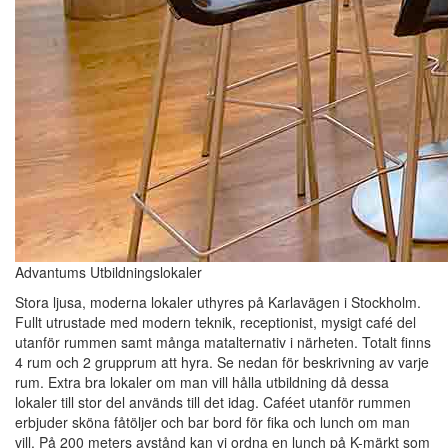
Advantums Utbildningslokaler
Stora ljusa, moderna lokaler uthyres på Karlavägen i Stockholm.
Fullt utrustade med modern teknik, receptionist, mysigt café del
utanför rummen samt många matalternativ i närheten. Totalt finns
4 rum och 2 grupprum att hyra. Se nedan för beskrivning av varje
rum. Extra bra lokaler om man vill hålla utbildning då dessa
lokaler till stor del används till det idag. Caféet utanför rummen
erbjuder sköna fåtöljer och bar bord för fika och lunch om man
vill. På 200 meters avstånd kan vi ordna en lunch på K-märkt som