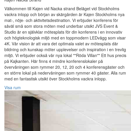
Välkommen till Kajen vid Nacka strand Beläget vid Stockholms
vackra inlopp och början av skärgården är Kajen Stockholms nya
mat-, nöje- och aktivitetsdestination. Vi erbjuder konferens för
såväl små som stora möten med underbar utsikt JVS Event &
Studio är en självklar mötesplats för din konferens i en innovativ
och högteknologisk miljö med en toppmodern LEDvägg som visar
4K. Vår vision är att vara det optimala valet av mötesplats där
bildning och kunskap möter upplevelser och inspiration i en trevlig
miljö. Vi erbjuder också vår nya lokal ""Röda Villan"" Ett hus precis
på Kajkanten. Här finns 4 mindre konferenslokaler på
övervåningen som rymmer 20, 12, 20 och 4 konferensgäster och
en större lokal på nedervåningen som rymmer 40 gäster. Alla rum
med en fantastisk utsikt över Stockholms vackra inlopp.
Visa rum