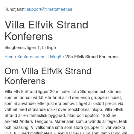
Kundtjänst:
support@timetomeet.se
Villa Elfvik Strand
Konferens
Skoghemsvägen 1, Lidingö
Hem
Konferensrum i Lidingö
Villa Elfvik Strand Konferens
Om Villa Elfvik Strand
Konferens
Villa Elfvik Strand ligger 20 minuter från Stureplan och kännns
som en annan värld! Här är ni alltid den enda gruppen i huset,
som ni använder efter just era behov. Läget är ostört precis vid
vattnet med strålande utsikt över Stockholms inlopp. Villa Elfvik
Strand är en fantastisk byggnad, ritad och uppförd 1953 av
arkitekt Anders Tengbom. Materialen som används är tegel, teak
och mässing. Vi välkomna små som stora grupper till vår vackra
villa, full med möjligheter! Huset har flera rum som lämpar sig väl