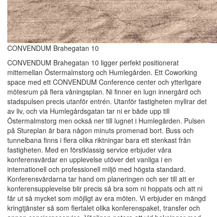
CONVENDUM Brahegatan 10
CONVENDUM Brahegatan 10 ligger perfekt positionerat
mittemellan Östermalmstorg och Humlegården. Ett Coworking
space med ett CONVENDUM Conference center och ytterligare
mötesrum på flera våningsplan. Ni finner en lugn innergård och
stadspulsen precis utanför entrén. Utanför fastigheten myllrar det
av liv, och via Humlegårdsgatan tar ni er både upp till
Östermalmstorg men också ner till lugnet i Humlegården. Pulsen
på Stureplan är bara någon minuts promenad bort. Buss och
tunnelbana finns i flera olika riktningar bara ett stenkast från
fastigheten. Med en förstklassig service erbjuder våra
konferensvärdar en upplevelse utöver det vanliga i en
internationell och professionell miljö med högsta standard.
Konferensvärdarna tar hand om planeringen och ser till att er
konferensupplevelse blir precis så bra som ni hoppats och att ni
får ut så mycket som möjligt av era möten. Vi erbjuder en mängd
kringtjänster så som flertalet olika konferenspaket, transfer och