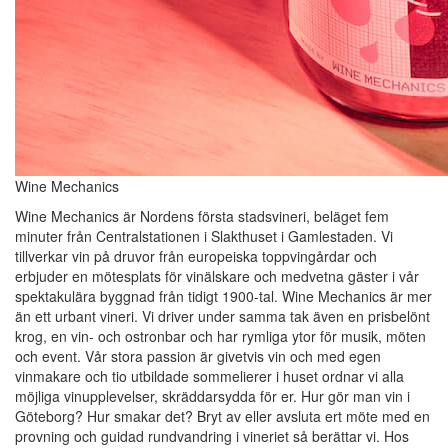
Wine Mechanics
Wine Mechanics är Nordens första stadsvineri, beläget fem
minuter från Centralstationen i Slakthuset i Gamlestaden. Vi
tillverkar vin på druvor från europeiska toppvingårdar och
erbjuder en mötesplats för vinälskare och medvetna gäster i vår
spektakulära byggnad från tidigt 1900-tal. Wine Mechanics är mer
än ett urbant vineri. Vi driver under samma tak även en prisbelönt
krog, en vin- och ostronbar och har rymliga ytor för musik, möten
och event. Vår stora passion är givetvis vin och med egen
vinmakare och tio utbildade sommelierer i huset ordnar vi alla
möjliga vinupplevelser, skräddarsydda för er. Hur gör man vin i
Göteborg? Hur smakar det? Bryt av eller avsluta ert möte med en
provning och guidad rundvandring i vineriet så berättar vi. Hos