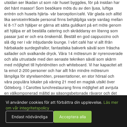
utsidan ser likadan ut som när huset byggdes, för på insidan har
det hänt massor! Som besökare möts du av den ljusa, luftiga
entrén och husets hjärta- vår barception/café. Vår glada och alltid
lika serviceinriktade personal finns behjälpliga varje vardag mellan
kl 8-17 och hjälper er gärna att sätta guldkant på ert möte genom
att hjälpa er att beställa catering och skräddarsy en lösnng som
passar just er och era önskemål. Beställ en god cappuccino och
slå dig ner i vår inbjudande lounge. I vårt café har vi allt ifrån
härbakade surdegsfrallor, fantastiska bakverk såväl som fräscha
sallader och svalkande dryck. Våra 14 mötesrum är nyrenoverade
och alla utrustade med den senaste tekniken såväl som skärm
med möjlighet till hybridmöten och whiteboard. Vi har kapacitet att
ta emot 2-200 personer och har allt från mindre mötesrum
lämpliga för styrelsemöten, presentationer, en stor hörsal och
våra populära lokaler på våning 21 med en magisk utsikt över
Göteborg. I Carottes lunchrestaurang finns möjlighet att avnjuta
en välkomponerad måltid av säsongsbetonade råvaror och det
finns alltid kött, fisk eller vegetariskt att välja mellan. Vill ni kanske
Vi använder cookies för att förbättra din upplevelse.
Läs mer
ha en kul aktivitet i samband med er konferens? Vi har flera olika
om vår integritetspolicy
samarbetspartners och kan erbjuda allt ifrån, choklad, vin och
ostprovning såväl som teambildande aktiviteter. Vi ser fram emot
Endast nödvändiga
Acceptera alla
att hälsa er välkomna till Läppstiftet