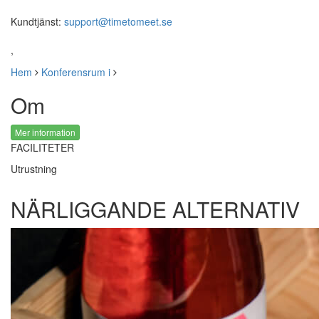
Kundtjänst:
support@timetomeet.se
,
Hem
Konferensrum i
Om
Mer information
FACILITETER
Utrustning
NÄRLIGGANDE ALTERNATIV