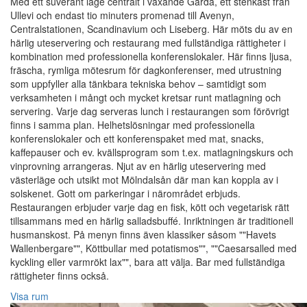
Med ett suveränt läge centralt i växande Gårda, ett stenkast från
Ullevi och endast tio minuters promenad till Avenyn,
Centralstationen, Scandinavium och Liseberg. Här möts du av en
härlig uteservering och restaurang med fullständiga rättigheter i
kombination med professionella konferenslokaler. Här finns ljusa,
fräscha, rymliga mötesrum för dagkonferenser, med utrustning
som uppfyller alla tänkbara tekniska behov – samtidigt som
verksamheten i mångt och mycket kretsar runt matlagning och
servering. Varje dag serveras lunch i restaurangen som förövrigt
finns i samma plan. Helhetslösningar med professionella
konferenslokaler och ett konferenspaket med mat, snacks,
kaffepauser och ev. kvällsprogram som t.ex. matlagningskurs och
vinprovning arrangeras. Njut av en härlig uteservering med
västerläge och utsikt mot Mölndalsån där man kan koppla av i
solskenet. Gott om parkeringar i närområdet erbjuds.
Restaurangen erbjuder varje dag en fisk, kött och vegetarisk rätt
tillsammans med en härlig salladsbuffé. Inriktningen är traditionell
husmanskost. På menyn finns även klassiker såsom ""Havets
Wallenbergare"", Köttbullar med potatismos"", ""Caesarsalled med
kyckling eller varmrökt lax"", bara att välja. Bar med fullständiga
rättigheter finns också.
Visa rum