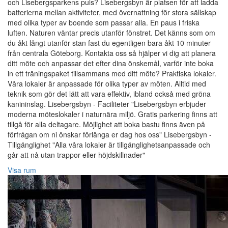
och Lisebergsparkens puls? Lisebergsbyn är platsen för att ladda
batterierna mellan aktiviteter, med övernattning för stora sällskap
med olika typer av boende som passar alla. En paus i friska
luften. Naturen väntar precis utanför fönstret. Det känns som om
du åkt långt utanför stan fast du egentligen bara åkt 10 minuter
från centrala Göteborg. Kontakta oss så hjälper vi dig att planera
ditt möte och anpassar det efter dina önskemål, varför inte boka
in ett träningspaket tillsammans med ditt möte? Praktiska lokaler.
Våra lokaler är anpassade för olika typer av möten. Alltid med
teknik som gör det lätt att vara effektiv, ibland också med gröna
kanininslag. Lisebergsbyn - Faciliteter "Lisebergsbyn erbjuder
moderna möteslokaler i naturnära miljö. Gratis parkering finns att
tillgå för alla deltagare. Möjlighet att boka bastu finns även på
förfrågan om ni önskar förlänga er dag hos oss" Lisebergsbyn -
Tillgänglighet "Alla våra lokaler är tillgänglighetsanpassade och
går att nå utan trappor eller höjdskillnader"
Visa rum