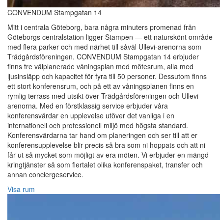
CONVENDUM Stampgatan 14
Mitt i centrala Göteborg, bara några minuters promenad från
Göteborgs centralstation ligger Stampen — ett naturskönt område
med flera parker och med närhet till såväl Ullevi-arenorna som
Trädgårdsföreningen. CONVENDUM Stampgatan 14 erbjuder
finns tre välplanerade våningsplan med mötesrum, alla med
ljusinsläpp och kapacitet för fyra till 50 personer. Dessutom finns
ett stort konferensrum, och på ett av våningsplanen finns en
rymlig terrass med utsikt över Trädgårdsföreningen och Ullevi-
arenorna. Med en förstklassig service erbjuder våra
konferensvärdar en upplevelse utöver det vanliga i en
internationell och professionell miljö med högsta standard.
Konferensvärdarna tar hand om planeringen och ser till att er
konferensupplevelse blir precis så bra som ni hoppats och att ni
får ut så mycket som möjligt av era möten. Vi erbjuder en mängd
kringtjänster så som flertalet olika konferenspaket, transfer och
annan conciergeservice.
Visa rum