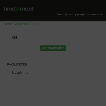
,
SÖK TILLGÄNGLIGHET
Kundtjänst:
support@timetomeet.se
Hem
Konferensrum i
OM
Mer information
FACILITETER
Utrustning