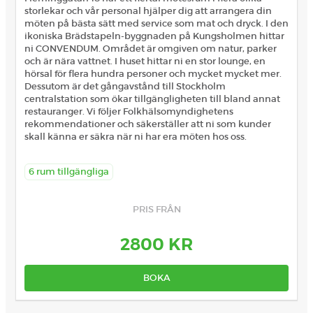
storlekar och vår personal hjälper dig att arrangera din
möten på bästa sätt med service som mat och dryck. I den
ikoniska Brädstapeln-byggnaden på Kungsholmen hittar
ni CONVENDUM. Området är omgiven om natur, parker
och är nära vattnet. I huset hittar ni en stor lounge, en
hörsal för flera hundra personer och mycket mycket mer.
Dessutom är det gångavstånd till Stockholm
centralstation som ökar tillgängligheten till bland annat
restauranger. Vi följer Folkhälsomyndighetens
rekommendationer och säkerställer att ni som kunder
skall känna er säkra när ni har era möten hos oss.
6 rum tillgängliga
PRIS FRÅN
2800 KR
BOKA