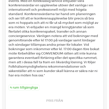
events. Med en förstklassig service erbjuder våra
konferensvärdar en upplevelse utöver det vanliga i en
internationell och professionell miljö med högsta
standard. Konferensvärdarna tar hand om planeringen
och ser till att er konferensupplevelse blir precis så bra
som ni hoppats och att ni får ut så mycket som möjligt av
era möten. Vi erbjuder en mängd kringtjänster så som
flertalet olika konferenspaket, transfer och annan
conciergeservice. Vänligen notera att vid bokningar med
genomförande efter kl 17:00 på vardagar samt lördagar
och söndagar tillämpas andra priser för lokaler. Vid
bokningar som inkommer efter kl. 17:00 dagen före bokat
möte förbehåller sig CONVENDUM rätten att inte kunna
garantera eventuell förtäring eller det specifika rummet,
men att i dessa fall ta fram en likvärdig lösning. Vi följer
Folkhälsomyndighetens rekommendationer och
säkerställer att ni som kunder skall känna er säkra när ni
har era möten hos oss."
4 rum tillgängliga
PRIS FRÅN