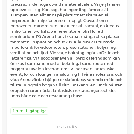
precis som de noga utvalda materialvalen. Varje yta är en
upplevelse i sig. Kort sagt har ingenting lämnats åt
slumpen, utan allt finns på plats för att skapa en så
inspirerande miljö för er som möjligt. Oavsett om ni
behöver ett mindre rum för ett enskilt samtal, en kreativ
miljö för en workshop eller en större lokal för ett
seminarium. På Arena har vi skapat många olika platser
för möten, inspiration och fokus. Alla rum är utrustade
med teknik för videomöten, presentationer, belysning,
ventilation och ljud. Vid varje bokning ingår kaffe, te och
lättare fika. Vi tillgodoser även all övrig catering som kan
önskas i samband med er bokning, i samarbete med
noggrant utvalda leverantörer. Vi har även fantastiska
eventytor och lounger i anslutning till våra mötesrum, och
våra Arenavärdar hjälper er skräddarsy varenda möte och
tillställning från början till slut. Önskar ni en lunch på stan
erbjuder närområdet fantastiska restauranger, och det
finns både café och restaurang i huset.
4 rum tillgängliga
PRIS FRÅN