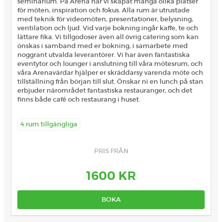
seminarium. På Arena har vi skapat många olika platser
för möten, inspiration och fokus. Alla rum är utrustade
med teknik för videomöten, presentationer, belysning,
ventilation och ljud. Vid varje bokning ingår kaffe, te och
lättare fika. Vi tillgodoser även all övrig catering som kan
önskas i samband med er bokning, i samarbete med
noggrant utvalda leverantörer. Vi har även fantastiska
eventytor och lounger i anslutning till våra mötesrum, och
våra Arenavärdar hjälper er skräddarsy varenda möte och
tillställning från början till slut. Önskar ni en lunch på stan
erbjuder närområdet fantastiska restauranger, och det
finns både café och restaurang i huset.
4 rum tillgängliga
PRIS FRÅN
1600 KR
BOKA