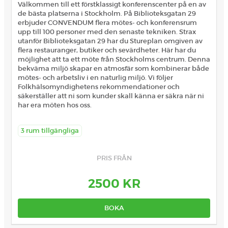
Välkommen till ett förstklassigt konferenscenter på en av
de bästa platserna i Stockholm. På Biblioteksgatan 29
erbjuder CONVENDUM flera mötes- och konferensrum
upp till 100 personer med den senaste tekniken. Strax
utanför Biblioteksgatan 29 har du Stureplan omgiven av
flera restauranger, butiker och sevärdheter. Här har du
möjlighet att ta ett möte från Stockholms centrum. Denna
bekväma miljö skapar en atmosfär som kombinerar både
mötes- och arbetsliv i en naturlig miljö. Vi följer
Folkhälsomyndighetens rekommendationer och
säkerställer att ni som kunder skall känna er säkra när ni
har era möten hos oss.
3 rum tillgängliga
PRIS FRÅN
2500 KR
BOKA