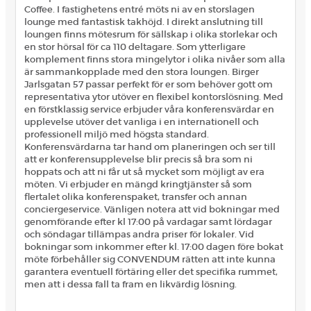
Coffee. I fastighetens entré möts ni av en storslagen
lounge med fantastisk takhöjd. I direkt anslutning till
loungen finns mötesrum för sällskap i olika storlekar och
en stor hörsal för ca 110 deltagare. Som ytterligare
komplement finns stora mingelytor i olika nivåer som alla
är sammankopplade med den stora loungen. Birger
Jarlsgatan 57 passar perfekt för er som behöver gott om
representativa ytor utöver en flexibel kontorslösning. Med
en förstklassig service erbjuder våra konferensvärdar en
upplevelse utöver det vanliga i en internationell och
professionell miljö med högsta standard.
Konferensvärdarna tar hand om planeringen och ser till
att er konferensupplevelse blir precis så bra som ni
hoppats och att ni får ut så mycket som möjligt av era
möten. Vi erbjuder en mängd kringtjänster så som
flertalet olika konferenspaket, transfer och annan
conciergeservice. Vänligen notera att vid bokningar med
genomförande efter kl 17:00 på vardagar samt lördagar
och söndagar tillämpas andra priser för lokaler. Vid
bokningar som inkommer efter kl. 17:00 dagen före bokat
möte förbehåller sig CONVENDUM rätten att inte kunna
garantera eventuell förtäring eller det specifika rummet,
men att i dessa fall ta fram en likvärdig lösning.