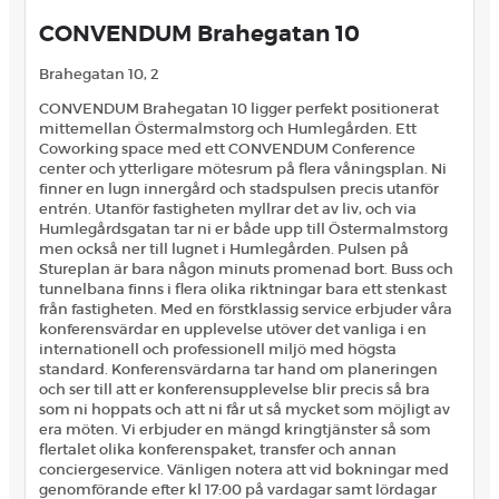
CONVENDUM Brahegatan 10
Brahegatan 10, 2
CONVENDUM Brahegatan 10 ligger perfekt positionerat
mittemellan Östermalmstorg och Humlegården. Ett
Coworking space med ett CONVENDUM Conference
center och ytterligare mötesrum på flera våningsplan. Ni
finner en lugn innergård och stadspulsen precis utanför
entrén. Utanför fastigheten myllrar det av liv, och via
Humlegårdsgatan tar ni er både upp till Östermalmstorg
men också ner till lugnet i Humlegården. Pulsen på
Stureplan är bara någon minuts promenad bort. Buss och
tunnelbana finns i flera olika riktningar bara ett stenkast
från fastigheten. Med en förstklassig service erbjuder våra
konferensvärdar en upplevelse utöver det vanliga i en
internationell och professionell miljö med högsta
standard. Konferensvärdarna tar hand om planeringen
och ser till att er konferensupplevelse blir precis så bra
som ni hoppats och att ni får ut så mycket som möjligt av
era möten. Vi erbjuder en mängd kringtjänster så som
flertalet olika konferenspaket, transfer och annan
conciergeservice. Vänligen notera att vid bokningar med
genomförande efter kl 17:00 på vardagar samt lördagar