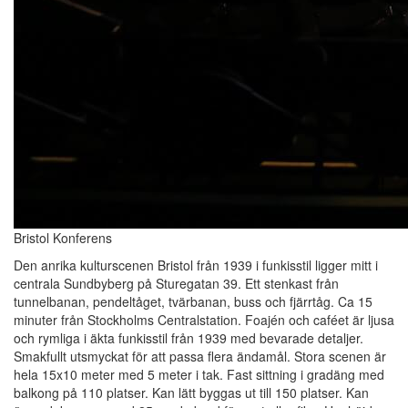
Bristol Konferens
Den anrika kulturscenen Bristol från 1939 i funkisstil ligger mitt i
centrala Sundbyberg på Sturegatan 39. Ett stenkast från
tunnelbanan, pendeltåget, tvärbanan, buss och fjärrtåg. Ca 15
minuter från Stockholms Centralstation. Foajén och caféet är ljusa
och rymliga i äkta funkisstil från 1939 med bevarade detaljer.
Smakfullt utsmyckat för att passa flera ändamål. Stora scenen är
hela 15x10 meter med 5 meter i tak. Fast sittning i gradäng med
balkong på 110 platser. Kan lätt byggas ut till 150 platser. Kan