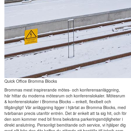
Quick Office Bromma Blocks
Brommas mest inspirerande mötes- och konferensanläggning,
här hittar du moderna mötesrum och konferenslokaler. Mötesrum
& konferenslokaler i Bromma Blocks – enkelt, flexibelt och
tillgängligt! Vår anläggning ligger i hjärtat av Bromma Blocks, med
tvärbanan precis utanför entrén. Det är enkelt att ta sig hit, och för
den som kommer med bil finns bekväma parkeringsmöjligheter i
direkt anslutning. Personligt bemötande och service, vi hjälper dig
med allt från den där kaffen du glömde att beställa till teknik som