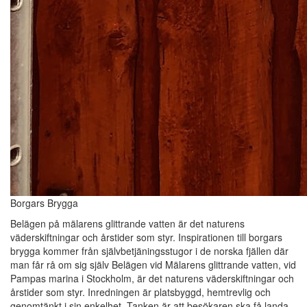
Borgars Brygga
Belägen på mälarens glittrande vatten är det naturens
väderskiftningar och årstider som styr. Inspirationen till borgars
brygga kommer från självbetjäningsstugor i de norska fjällen där
man får rå om sig själv Belägen vid Mälarens glittrande vatten, vid
Pampas marina i Stockholm, är det naturens väderskiftningar och
årstider som styr. Inredningen är platsbyggd, hemtrevlig och
genomtänkt i sin enkelhet. Tanken är att besökaren ska få landa.