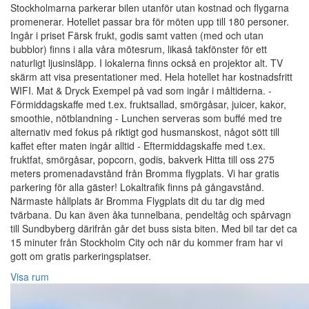
Stockholmarna parkerar bilen utanför utan kostnad och flygarna
promenerar. Hotellet passar bra för möten upp till 180 personer.
Ingår i priset Färsk frukt, godis samt vatten (med och utan
bubblor) finns i alla våra mötesrum, likaså takfönster för ett
naturligt ljusinsläpp. I lokalerna finns också en projektor alt. TV
skärm att visa presentationer med. Hela hotellet har kostnadsfritt
WIFI. Mat & Dryck Exempel på vad som ingår i måltiderna. -
Förmiddagskaffe med t.ex. fruktsallad, smörgåsar, juicer, kakor,
smoothie, nötblandning - Lunchen serveras som buffé med tre
alternativ med fokus på riktigt god husmanskost, något sött till
kaffet efter maten ingår alltid - Eftermiddagskaffe med t.ex.
fruktfat, smörgåsar, popcorn, godis, bakverk Hitta till oss 275
meters promenadavstånd från Bromma flygplats. Vi har gratis
parkering för alla gäster! Lokaltrafik finns på gångavstånd.
Närmaste hållplats är Bromma Flygplats dit du tar dig med
tvärbana. Du kan även åka tunnelbana, pendeltåg och spårvagn
till Sundbyberg därifrån går det buss sista biten. Med bil tar det ca
15 minuter från Stockholm City och när du kommer fram har vi
gott om gratis parkeringsplatser.
Visa rum