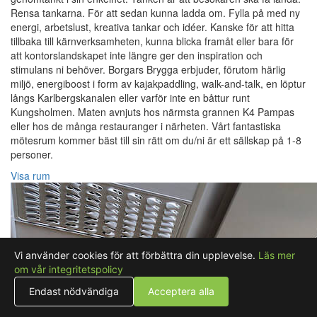
Rensa tankarna. För att sedan kunna ladda om. Fylla på med ny
energi, arbetslust, kreativa tankar och idéer. Kanske för att hitta
tillbaka till kärnverksamheten, kunna blicka framåt eller bara för
att kontorslandskapet inte längre ger den inspiration och
stimulans ni behöver. Borgars Brygga erbjuder, förutom härlig
miljö, energiboost i form av kajakpaddling, walk-and-talk, en löptur
långs Karlbergskanalen eller varför inte en båttur runt
Kungsholmen. Maten avnjuts hos närmsta grannen K4 Pampas
eller hos de många restauranger i närheten. Vårt fantastiska
mötesrum kommer bäst till sin rätt om du/ni är ett sällskap på 1-8
personer.
Visa rum
Vi använder cookies för att förbättra din upplevelse.
Läs mer
om vår integritetspolicy
Endast nödvändiga
Acceptera alla