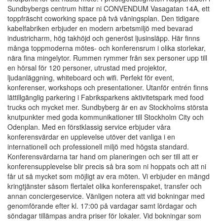
Sundbybergs centrum hittar ni CONVENDUM Vasagatan 14A, ett
toppfräscht coworking space på två våningsplan. Den tidigare
kabelfabriken erbjuder en modern arbetsmiljö med bevarad
industricharm, hög takhöjd och generöst ljusinsläpp. Här finns
många toppmoderna mötes- och konferensrum i olika storlekar,
nära fina mingelytor. Rummen rymmer från sex personer upp till
en hörsal för 120 personer, utrustad med projektor,
ljudanläggning, whiteboard och wifi. Perfekt för event,
konferenser, workshops och presentationer. Utanför entrén finns
lättillgänglig parkering i Fabriksparkens aktivitetspark med food
trucks och mycket mer. Sundbyberg är en av Stockholms största
knutpunkter med goda kommunikationer till Stockholm City och
Odenplan. Med en förstklassig service erbjuder våra
konferensvärdar en upplevelse utöver det vanliga i en
internationell och professionell miljö med högsta standard.
Konferensvärdarna tar hand om planeringen och ser till att er
konferensupplevelse blir precis så bra som ni hoppats och att ni
får ut så mycket som möjligt av era möten. Vi erbjuder en mängd
kringtjänster såsom flertalet olika konferenspaket, transfer och
annan conciergeservice. Vänligen notera att vid bokningar med
genomförande efter kl. 17:00 på vardagar samt lördagar och
söndagar tillämpas andra priser för lokaler. Vid bokningar som