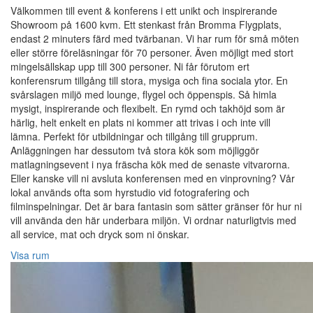
Välkommen till event & konferens i ett unikt och inspirerande
Showroom på 1600 kvm. Ett stenkast från Bromma Flygplats,
endast 2 minuters färd med tvärbanan. Vi har rum för små möten
eller större föreläsningar för 70 personer. Även möjligt med stort
mingelsällskap upp till 300 personer. Ni får förutom ert
konferensrum tillgång till stora, mysiga och fina sociala ytor. En
svårslagen miljö med lounge, flygel och öppenspis. Så himla
mysigt, inspirerande och flexibelt. En rymd och takhöjd som är
härlig, helt enkelt en plats ni kommer att trivas i och inte vill
lämna. Perfekt för utbildningar och tillgång till grupprum.
Anläggningen har dessutom två stora kök som möjliggör
matlagningsevent i nya fräscha kök med de senaste vitvarorna.
Eller kanske vill ni avsluta konferensen med en vinprovning? Vår
lokal används ofta som hyrstudio vid fotografering och
filminspelningar. Det är bara fantasin som sätter gränser för hur ni
vill använda den här underbara miljön. Vi ordnar naturligtvis med
all service, mat och dryck som ni önskar.
Visa rum