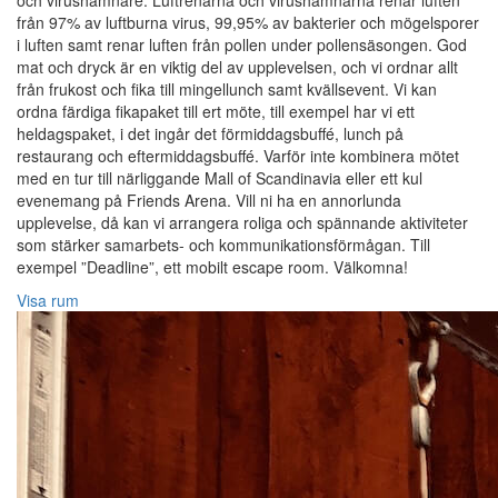
och virushämnare. Luftrenarna och virushämnarna renar luften
från 97% av luftburna virus, 99,95% av bakterier och mögelsporer
i luften samt renar luften från pollen under pollensäsongen. God
mat och dryck är en viktig del av upplevelsen, och vi ordnar allt
från frukost och fika till mingellunch samt kvällsevent. Vi kan
ordna färdiga fikapaket till ert möte, till exempel har vi ett
heldagspaket, i det ingår det förmiddagsbuffé, lunch på
restaurang och eftermiddagsbuffé. Varför inte kombinera mötet
med en tur till närliggande Mall of Scandinavia eller ett kul
evenemang på Friends Arena. Vill ni ha en annorlunda
upplevelse, då kan vi arrangera roliga och spännande aktiviteter
som stärker samarbets- och kommunikationsförmågan. Till
exempel ”Deadline”, ett mobilt escape room. Välkomna!
Visa rum