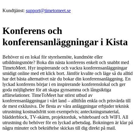
Kundtjänst:
support@timetomeet.se
Konferens och
konferensanläggningar i Kista
Behöver ni en lokal för styrelsemöte, kundmöte eller
utbildningsmöte? Boka din nästa konferens enkelt och snabbt med
TimetoMeet. Hyr inspirerande och vackra konferensanläggningar
smidigt online med ett klick bort. Jämför kvalite och läge så du alltid
har det bästa alternativet när du bokar din konferensanläggning. En
lyckad konferens börjar i en inspirerande konferenslokal och ger
goda möjligheter för att skapa gynsamma och långsiktiga
affärselationer. TimeToMeet har störst utbud av
konferensanläggningar i vårt land – alltifrån enkla och prisvärda till
de mest exklusiva. De flesta av våra anläggningar erbjuder teknisk
utrustning kostnadsfritt som exempelvis; anteckningsmaterial,
blädderblock, TV-skärm, projektorduk, whiteboard och WIFI. All
utrustning du behöver för en lyckad arbetsdag. Bokningen är klar på
några minuter och bekräftelse skickas till dig direkt på mail.