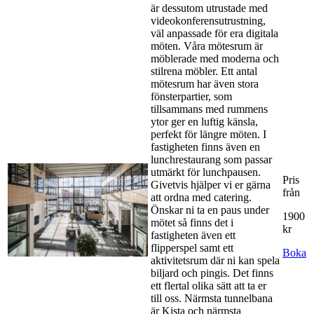
är dessutom utrustade med
videokonferensutrustning,
väl anpassade för era digitala
möten. Våra mötesrum är
möblerade med moderna och
stilrena möbler. Ett antal
mötesrum har även stora
fönsterpartier, som
tillsammans med rummens
ytor ger en luftig känsla,
perfekt för längre möten. I
fastigheten finns även en
lunchrestaurang som passar
utmärkt för lunchpausen.
Pris
Givetvis hjälper vi er gärna
från
att ordna med catering.
Önskar ni ta en paus under
1900
mötet så finns det i
kr
fastigheten även ett
flipperspel samt ett
Boka
aktivitetsrum där ni kan spela
biljard och pingis. Det finns
ett flertal olika sätt att ta er
till oss. Närmsta tunnelbana
är Kista och närmsta