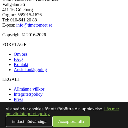
Vallgatan 26
411 16 Göteborg
Org.nr.: 559015-1626
Tel: 010-641 20 88
E-post:
info@timetomeet.se
Copyright © 2016-2026
FÖRETAGET
Om oss
FAQ
Kontakt
Anslut anläggning
LEGALT
Allmänna villkor
Integritetspolicy
Press
Vi använder cookies för att förbättra din upplevelse.
Läs mer
SOCIALT
om vår integritetspolicy
Blogg
Endast nödvändiga
Acceptera alla
LinkedIn