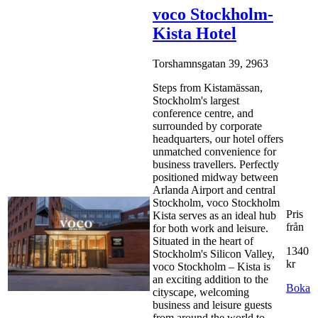
voco Stockholm-
Kista Hotel
Torshamnsgatan 39, 2963
Steps from Kistamässan,
Stockholm's largest
conference centre, and
surrounded by corporate
headquarters, our hotel offers
unmatched convenience for
business travellers. Perfectly
positioned midway between
Arlanda Airport and central
Stockholm, voco Stockholm
Pris
Kista serves as an ideal hub
från
for both work and leisure.
Situated in the heart of
1340
Stockholm's Silicon Valley,
kr
voco Stockholm – Kista is
an exciting addition to the
Boka
cityscape, welcoming
business and leisure guests
from around the world to