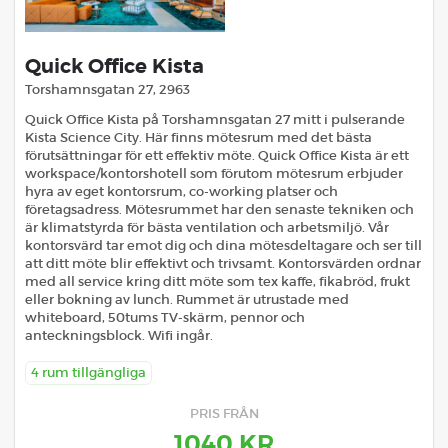
Quick Office Kista
Torshamnsgatan 27, 2963
Quick Office Kista på Torshamnsgatan 27 mitt i pulserande
Kista Science City. Här finns mötesrum med det bästa
förutsättningar för ett effektiv möte. Quick Office Kista är ett
workspace/kontorshotell som förutom mötesrum erbjuder
hyra av eget kontorsrum, co-working platser och
företagsadress. Mötesrummet har den senaste tekniken och
är klimatstyrda för bästa ventilation och arbetsmiljö. Vår
kontorsvärd tar emot dig och dina mötesdeltagare och ser till
att ditt möte blir effektivt och trivsamt. Kontorsvärden ordnar
med all service kring ditt möte som tex kaffe, fikabröd, frukt
eller bokning av lunch. Rummet är utrustade med
whiteboard, 50tums TV-skärm, pennor och
anteckningsblock. Wifi ingår.
4 rum tillgängliga
PRIS FRÅN
1040 KR