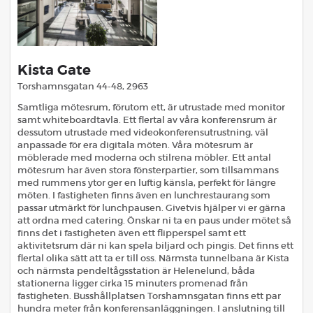
Kista Gate
Torshamnsgatan 44-48, 2963
Samtliga mötesrum, förutom ett, är utrustade med monitor
samt whiteboardtavla. Ett flertal av våra konferensrum är
dessutom utrustade med videokonferensutrustning, väl
anpassade för era digitala möten. Våra mötesrum är
möblerade med moderna och stilrena möbler. Ett antal
mötesrum har även stora fönsterpartier, som tillsammans
med rummens ytor ger en luftig känsla, perfekt för längre
möten. I fastigheten finns även en lunchrestaurang som
passar utmärkt för lunchpausen. Givetvis hjälper vi er gärna
att ordna med catering. Önskar ni ta en paus under mötet så
finns det i fastigheten även ett flipperspel samt ett
aktivitetsrum där ni kan spela biljard och pingis. Det finns ett
flertal olika sätt att ta er till oss. Närmsta tunnelbana är Kista
och närmsta pendeltågsstation är Helenelund, båda
stationerna ligger cirka 15 minuters promenad från
fastigheten. Busshållplatsen Torshamnsgatan finns ett par
hundra meter från konferensanläggningen. I anslutning till