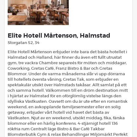
Elite Hotell Mårtenson, Halmstad
Storgatan 52, 34
Elite Hotell Mårtenson erbjuder inte bara det bästa hotellet i
Halmstad och Halland, här finner du även ett fullt utrustat
gym, tre vackra Chambre separeés för möten och middagar,
Coworking, Gretas Café, Franz Bistro & Bar och Gretas
Blommor. Under de varma månaderna slår vi upp dörrarna
till hotellets översta våning, Gretas Tak, som erbjuder en
spektakulär utsikt över Halmstads takåsar. Allt samlat på ett
och samma hotell. Välkommen till en dröm destination mitt
i hjärtat av Halmstad för en oförglömlig vistelse längs den
idylliska Västkusten. Oavsett om du är ute efter en romantisk
weekend, en avkopplande familjesemester eller en solig
getaway, erbjuder vårt hotell vid havet det bästa av
Västkusten. Njut av en weekend, utsökt middag, fika, färska
blommor eller en härlig konferens. 4-stjärnigt hotell 136
rökfria rum Centralt läge Bistro & Bar Café Takbar
Blomsterbutik Gym & relax Behandlingar Miljömärkt Perfekt