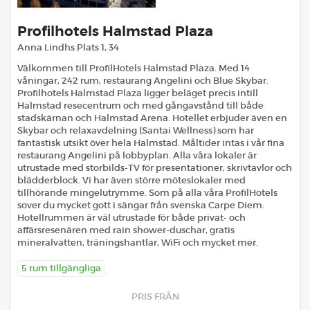
Profilhotels Halmstad Plaza
Anna Lindhs Plats 1, 34
Välkommen till ProfilHotels Halmstad Plaza. Med 14
våningar, 242 rum, restaurang Angelini och Blue Skybar.
Profilhotels Halmstad Plaza ligger beläget precis intill
Halmstad resecentrum och med gångavstånd till både
stadskärnan och Halmstad Arena. Hotellet erbjuder även en
Skybar och relaxavdelning (Santai Wellness) som har
fantastisk utsikt över hela Halmstad. Måltider intas i vår fina
restaurang Angelini på lobbyplan. Alla våra lokaler är
utrustade med storbilds-TV för presentationer, skrivtavlor och
blädderblock. Vi har även större möteslokaler med
tillhörande mingelutrymme. Som på alla våra ProfilHotels
sover du mycket gott i sängar från svenska Carpe Diem.
Hotellrummen är väl utrustade för både privat- och
affärsresenären med rain shower-duschar, gratis
mineralvatten, träningshantlar, WiFi och mycket mer.
5 rum tillgängliga
PRIS FRÅN