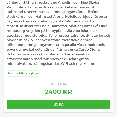
våningar, 242 rum, restaurang Angelini och Blue Skybar.
Profilhotels Halmstad Plaza ligger beläget precis intill
Halmstad resecentrum och med gångavstånd till både
stadskärnan och Halmstad Arena. Hotellet erbjuder även en
Skybar och relaxavdelning (Santai Wellness) som har
fantastisk utsikt över hela Halmstad. Måltider intas i vår fina
restaurang Angelini på lobbyplan. Alla våra lokaler är
utrustade med storbilds-TV för presentationer, skrivtavlor och
blädderblock. Vi har även större möteslokaler med
tillhörande mingelutrymme. Som på alla våra ProfilHotels
sover du mycket gott i sängar från svenska Carpe Diem.
Hotellrummen är väl utrustade för både privat- och
affärsresenären med rain shower-duschar, gratis
mineralvatten, träningshantlar, WiFi och mycket mer.
5 rum tillgängliga
PRIS FRÅN
2400 KR
BOKA