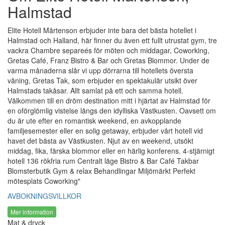
Halmstad
Elite Hotell Mårtenson erbjuder inte bara det bästa hotellet i
Halmstad och Halland, här finner du även ett fullt utrustat gym, tre
vackra Chambre separeés för möten och middagar, Coworking,
Gretas Café, Franz Bistro & Bar och Gretas Blommor. Under de
varma månaderna slår vi upp dörrarna till hotellets översta
våning, Gretas Tak, som erbjuder en spektakulär utsikt över
Halmstads takåsar. Allt samlat på ett och samma hotell.
Välkommen till en dröm destination mitt i hjärtat av Halmstad för
en oförglömlig vistelse längs den idylliska Västkusten. Oavsett om
du är ute efter en romantisk weekend, en avkopplande
familjesemester eller en solig getaway, erbjuder vårt hotell vid
havet det bästa av Västkusten. Njut av en weekend, utsökt
middag, fika, färska blommor eller en härlig konferens. 4-stjärnigt
hotell 136 rökfria rum Centralt läge Bistro & Bar Café Takbar
Blomsterbutik Gym & relax Behandlingar Miljömärkt Perfekt
mötesplats Coworking"
AVBOKNINGSVILLKOR
Mer information
Mat & dryck