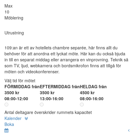
Max
10
Möblering
Utrustning
109:an är ett av hotellets chambre separée, här finns allt du
behöver för att anordna ett lyckat möte. Här kan du också bjuda
in till en separat middag eller arrangera en vinprovning. Teknik så
som TV, ljud, webkamera och bordsmikrofon finns att tillgå för
möten och videokonferenser.
Välj tid för mötet
FÖRMIDDAG från
EFTERMIDDAG från
HELDAG från
3500 kr
3500 kr
4500 kr
08:00-12:00
13:00-16:00
08:00-16:00
Antal deltagare överskrider rummets kapacitet
Kalender
Boka