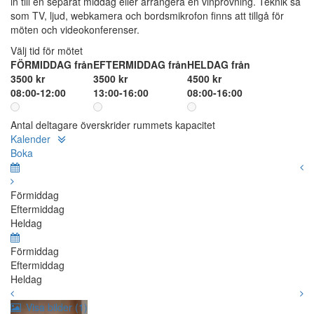
in till en separat middag eller arrangera en vinprovning. Teknik så
som TV, ljud, webkamera och bordsmikrofon finns att tillgå för
möten och videokonferenser.
Välj tid för mötet
FÖRMIDDAG från
EFTERMIDDAG från
HELDAG från
3500 kr
3500 kr
4500 kr
08:00-12:00
13:00-16:00
08:00-16:00
Antal deltagare överskrider rummets kapacitet
Kalender
Boka
Förmiddag
Eftermiddag
Heldag
Förmiddag
Eftermiddag
Heldag
Visa bilder (1)