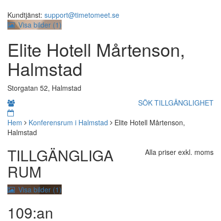
Kundtjänst:
support@timetomeet.se
Visa bilder (
1
)
Elite Hotell Mårtenson,
Halmstad
Storgatan 52, Halmstad
SÖK TILLGÄNGLIGHET
Hem
Konferensrum i Halmstad
Elite Hotell Mårtenson,
Halmstad
TILLGÄNGLIGA
Alla priser exkl. moms
RUM
Visa bilder (1)
109:an