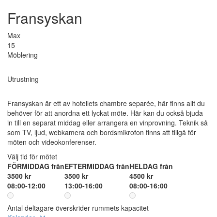
Fransyskan
Max
15
Möblering
Utrustning
Fransyskan är ett av hotellets chambre separée, här finns allt du
behöver för att anordna ett lyckat möte. Här kan du också bjuda
in till en separat middag eller arrangera en vinprovning. Teknik så
som TV, ljud, webkamera och bordsmikrofon finns att tillgå för
möten och videokonferenser.
Välj tid för mötet
FÖRMIDDAG från
EFTERMIDDAG från
HELDAG från
3500 kr
3500 kr
4500 kr
08:00-12:00
13:00-16:00
08:00-16:00
Antal deltagare överskrider rummets kapacitet