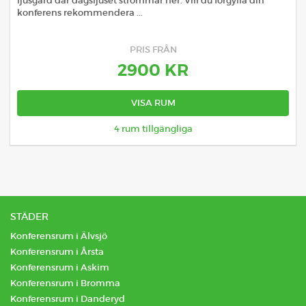
ljusgård där dagsljuset strömmar ner. Vill du förgylla din
konferens rekommendera ...
PRIS FRÅN
2900
KR
VISA RUM
4
rum tillgängliga
STÄDER
Konferensrum i Älvsjö
Konferensrum i Årsta
Konferensrum i Askim
Konferensrum i Bromma
Konferensrum i Danderyd