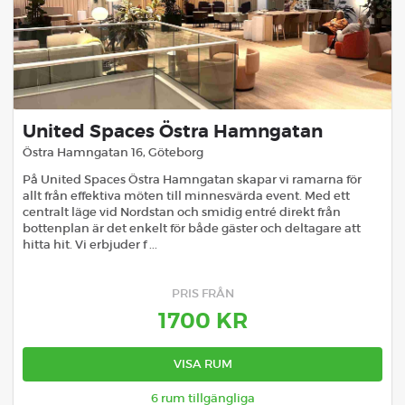
United Spaces Östra Hamngatan
Östra Hamngatan 16
,
Göteborg
På United Spaces Östra Hamngatan skapar vi ramarna för
allt från effektiva möten till minnesvärda event. Med ett
centralt läge vid Nordstan och smidig entré direkt från
bottenplan är det enkelt för både gäster och deltagare att
hitta hit. Vi erbjuder f ...
PRIS FRÅN
1700
KR
VISA RUM
6
rum tillgängliga