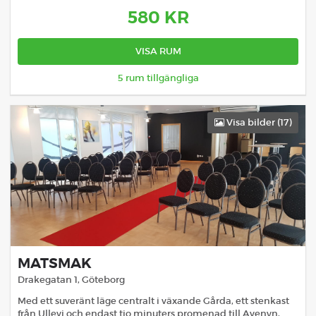
580
KR
VISA RUM
5
rum tillgängliga
Visa bilder (
17
)
MATSMAK
Drakegatan 1
,
Göteborg
Med ett suveränt läge centralt i växande Gårda, ett stenkast
från Ullevi och endast tio minuters promenad till Avenyn,