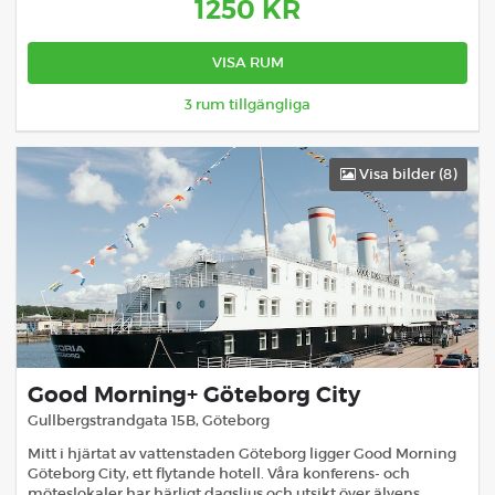
1250
KR
VISA RUM
3
rum tillgängliga
Visa bilder (
8
)
Good Morning+ Göteborg City
Gullbergstrandgata 15B
,
Göteborg
Mitt i hjärtat av vattenstaden Göteborg ligger Good Morning
Göteborg City, ett flytande hotell. Våra konferens- och
möteslokaler har härligt dagsljus och utsikt över älvens