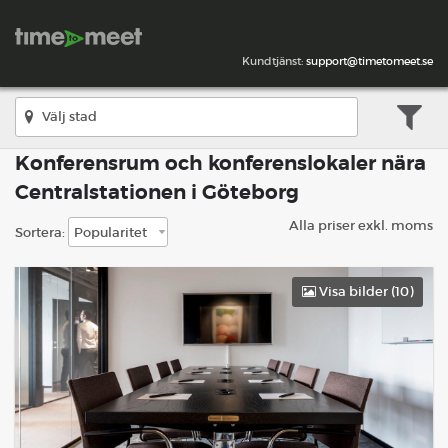
Kundtjänst:
support@timetomeet.se
Konferensrum och konferenslokaler nära
Centralstationen i Göteborg
Alla priser exkl. moms
Sortera:
Visa bilder (
10
)