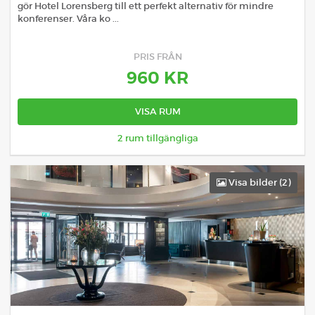
gör Hotel Lorensberg till ett perfekt alternativ för mindre
konferenser. Våra ko ...
PRIS FRÅN
960
KR
VISA RUM
2
rum tillgängliga
Visa bilder (
2
)