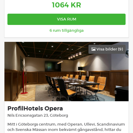
1064
KR
VISA RUM
6
rum tillgängliga
Visa bilder (
9
)
ProfilHotels Opera
Nils Ericsonsgatan 23
,
Göteborg
Mitt i Göteborgs centrum, med Operan, Ullevi, Scandinavium
och Svenska Mässan inom bekvämt gångavstånd, hittar du