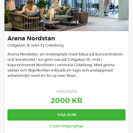
Arena Nordstan
Götgatan 15 (vån 3)
,
Göteborg
Arena Nordstan: en mötesplats med fokus på koncentration
och kreativitet i en grön oas på Götgatan 15, mitt i
köpcentrumet Nordstan i centrala Göteborg. Med gröna
växter och fågelkvitter erbjuds en lugn och avslappnad
arbetsmiljö med en fin vy över Brun ...
PRIS FRÅN
2000
KR
VISA RUM
3
rum tillgängliga