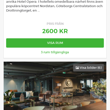
anrika Hotel Opera. I hotellets omedelbara närhet finns även
populära köpcentret Nordstan, Göteborgs Centralstation och
Drottningtorget, en ...
PRIS FRÅN
2600
KR
VISA RUM
3
rum tillgängliga
Visa bilder (
6
)