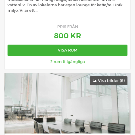
vattenliv. En av lokalerna har egen lounge för kaffe/te. Unik
miljö. Vi är ett ...
PRIS FRÅN
800
KR
VISA RUM
2
rum tillgängliga
Visa bilder (
6
)