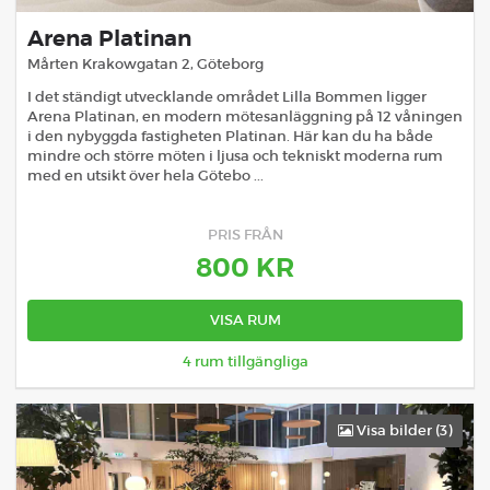
Arena Platinan
Mårten Krakowgatan 2
,
Göteborg
I det ständigt utvecklande området Lilla Bommen ligger
Arena Platinan, en modern mötesanläggning på 12 våningen
i den nybyggda fastigheten Platinan. Här kan du ha både
mindre och större möten i ljusa och tekniskt moderna rum
med en utsikt över hela Götebo ...
PRIS FRÅN
800
KR
VISA RUM
4
rum tillgängliga
Visa bilder (
3
)