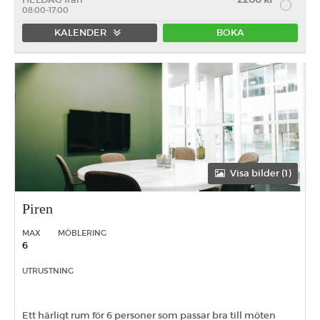
08:00-17:00
KALENDER
BOKA
Förmiddag
Eftermiddag
Heldag
Visa bilder (1)
Piren
MAX
MÖBLERING
6
UTRUSTNING
Ett härligt rum för 6 personer som passar bra till möten