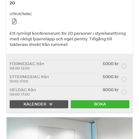
20
UTRUSTNING
Ett rymligt konferensrum för 20 personer i styrelsesittning
med rikligt ljusinsläpp och eget pentry. Tillgång till
takterass direkt från rummet.
FÖRMIDDAG från
5000 kr
08:00-12:00
EFTERMIDDAG från
5000 kr
13:00-17:00
HELDAG från
8000 kr
08:00-17:00
KALENDER
BOKA
Förmiddag
Eftermiddag
Heldag