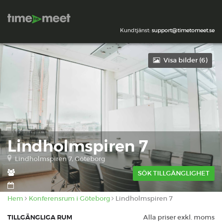
Kundtjänst:
support@timetomeet.se
Visa bilder (
6
)
Lindholmspiren 7
Lindholmspiren 7, Göteborg
SÖK TILLGÄNGLIGHET
Hem
Konferensrum i Göteborg
Lindholmspiren 7
TILLGÄNGLIGA RUM
Alla priser exkl. moms