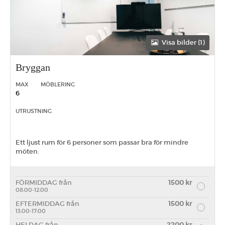
Visa bilder (1)
Bryggan
MAX
MÖBLERING
6
UTRUSTNING
Ett ljust rum för 6 personer som passar bra för mindre
möten.
FÖRMIDDAG från
1500 kr
08:00-12:00
EFTERMIDDAG från
1500 kr
13:00-17:00
HELDAG från
2200 kr