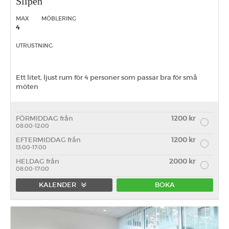
Slipen
MAX
MÖBLERING
4
UTRUSTNING
Ett litet, ljust rum för 4 personer som passar bra för små
möten
FÖRMIDDAG från
1200 kr
08:00-12:00
EFTERMIDDAG från
1200 kr
13:00-17:00
HELDAG från
2000 kr
08:00-17:00
KALENDER
BOKA
Förmiddag
Eftermiddag
Heldag