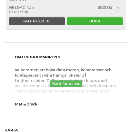
HELDAG från
3000 kr
08:00-17:00
KALENDER
BOKA
Förmiddag
Eftermiddag
Heldag
OM LINDHOLMSPIREN 7
Välkommen att boka dina möten, konferenser och
företagsevent i våra härliga lokaler på
Lindholmspiren 7. Kliv upp på vår takterass med
Mer information
utsikt över hela Göteborg. Hos oss på Lindholmspiren
7 erbjuder vi lokaler för både mindre möten, stora
event, konferenser, föreläsningar och företagsfester.
Upplev något av våra fina konferensrum på våning 7 i
Mat & dryck
direkt anslutning till takterass med utsikt över hela
Göteborg. Perfekt för långa mötesdagar då man
behöver ta lite frisk luft i pausen eller för
sommarfesten med företaget. Kommer du till oss för
ett möte så tar vi emot dig, bjuder på kaffe och visar
KARTA