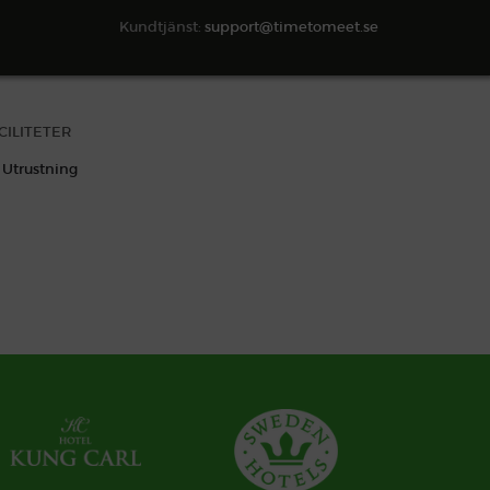
Kundtjänst:
support@timetomeet.se
SÖK TILLGÄNGLIGHET
CILITETER
Utrustning