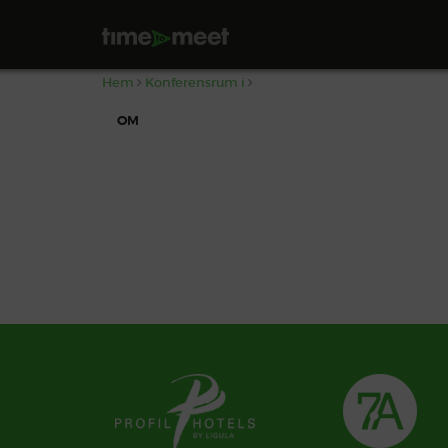
,
Hem
Konferensrum i
OM