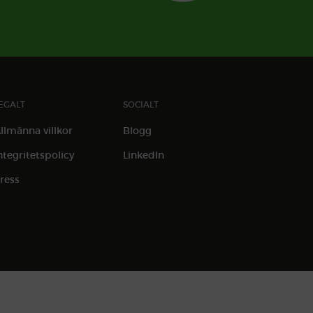
EGALT
SOCIALT
llmänna villkor
Blogg
ntegritetspolicy
LinkedIn
ress