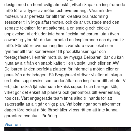
design med en hemtrevlig atmosfär, vilket skapar en inspirerande
miljö för alla typer av möten och evenemang. Våra mindre
mötesrum är perfekta för allt från kreativa brainstorming-
sessioner till viktiga affärsmöten, och de är utrustade med den
senaste tekniken för att säkerställa en smidig och effektiv
upplevelse. Vi erbjuder inte bara flexibla mötesrum, utan även
coworking-ytor där du kan arbeta i en inspirerande och dynamisk
miljö. För större evenemang finns vår stora eventlokal som
rymmer allt från konferenser till produktlanseringar och
företagsfester. I entrén möts du av mysiga Delibaren, där du kan
njuta av allt från en snabb kaffe till en utsökt lunch eller en AW.
Delibaren är den perfekta platsen för informella möten eller en
paus från arbetsdagen. På Brygghuset strävar vi efter att skapa
en helhetsupplevelse som underlättar och inspirerar ditt arbete. Vi
erbjuder också tjänster som teknisk support och har eget kök,
vilket gör det enkelt att planera och genomföra ditt evenemang
hos oss. Vårt engagerade team finns alltid till hands för att
säkerställa att allt går enligt plan. Vid bokningar som inkommer
dagen före bokat möte förbehåller vi oss rätten att inte kunna
garantera eventuell förtäring.
Visa rum