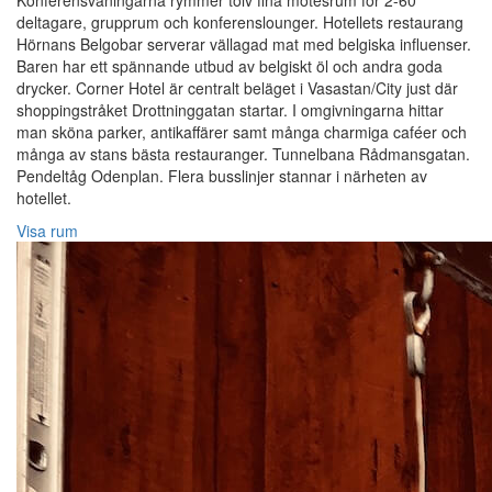
Konferensvåningarna rymmer tolv fina mötesrum för 2-60
deltagare, grupprum och konferenslounger. Hotellets restaurang
Hörnans Belgobar serverar vällagad mat med belgiska influenser.
Baren har ett spännande utbud av belgiskt öl och andra goda
drycker. Corner Hotel är centralt beläget i Vasastan/City just där
shoppingstråket Drottninggatan startar. I omgivningarna hittar
man sköna parker, antikaffärer samt många charmiga caféer och
många av stans bästa restauranger. Tunnelbana Rådmansgatan.
Pendeltåg Odenplan. Flera busslinjer stannar i närheten av
hotellet.
Visa rum