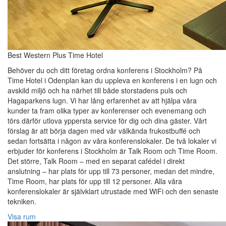
Best Western Plus Time Hotel
Behöver du och ditt företag ordna konferens i Stockholm? På
Time Hotel i Odenplan kan du uppleva en konferens i en lugn och
avskild miljö och ha närhet till både storstadens puls och
Hagaparkens lugn. Vi har lång erfarenhet av att hjälpa våra
kunder ta fram olika typer av konferenser och evenemang och
törs därför utlova yppersta service för dig och dina gäster. Vårt
förslag är att börja dagen med vår välkända frukostbuffé och
sedan fortsätta i någon av våra konferenslokaler. De två lokaler vi
erbjuder för konferens i Stockholm är Talk Room och Time Room.
Det större, Talk Room – med en separat cafédel i direkt
anslutning – har plats för upp till 73 personer, medan det mindre,
Time Room, har plats för upp till 12 personer. Alla våra
konferenslokaler är självklart utrustade med WiFi och den senaste
tekniken.
Visa rum