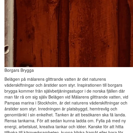
Borgars Brygga
Belägen på mälarens glittrande vatten är det naturens
väderskiftningar och årstider som styr. Inspirationen till borgars
brygga kommer från självbetjäningsstugor i de norska fjällen där
man får rå om sig själv Belägen vid Mälarens glittrande vatten, vid
Pampas marina i Stockholm, är det naturens väderskiftningar och
årstider som styr. Inredningen är platsbyggd, hemtrevlig och
genomtänkt i sin enkelhet. Tanken är att besökaren ska få landa.
Rensa tankarna. För att sedan kunna ladda om. Fylla på med ny
energi, arbetslust, kreativa tankar och idéer. Kanske för att hitta
tillbaka till kärnverksamheten, kunna blicka framåt eller bara för