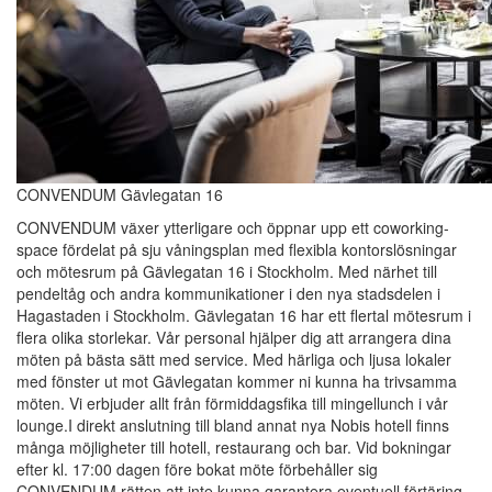
CONVENDUM Gävlegatan 16
CONVENDUM växer ytterligare och öppnar upp ett coworking-
space fördelat på sju våningsplan med flexibla kontorslösningar
och mötesrum på Gävlegatan 16 i Stockholm. Med närhet till
pendeltåg och andra kommunikationer i den nya stadsdelen i
Hagastaden i Stockholm. Gävlegatan 16 har ett flertal mötesrum i
flera olika storlekar. Vår personal hjälper dig att arrangera dina
möten på bästa sätt med service. Med härliga och ljusa lokaler
med fönster ut mot Gävlegatan kommer ni kunna ha trivsamma
möten. Vi erbjuder allt från förmiddagsfika till mingellunch i vår
lounge.I direkt anslutning till bland annat nya Nobis hotell finns
många möjligheter till hotell, restaurang och bar. Vid bokningar
efter kl. 17:00 dagen före bokat möte förbehåller sig
CONVENDUM rätten att inte kunna garantera eventuell förtäring