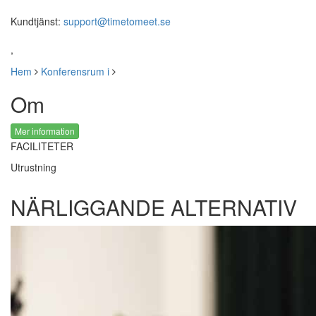
Kundtjänst:
support@timetomeet.se
,
Hem
Konferensrum i
Om
Mer information
FACILITETER
Utrustning
NÄRLIGGANDE ALTERNATIV