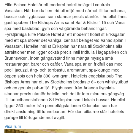
Elite Palace Hotel är ett modernt hotell beläget i centrala
Vasastan. Här bor du i en fridfull miljö med närhet till tunnelbana,
bussar och flygbussen som stannar precis utanför. I hotellet finns
gastropuben The Bishops Arms samt Bar & Bistro 115 och Vana
spa med bastubad, gym och välgörande behandlingar.
Fyrstjärniga Elite Palace Hotel är ett modernt hotell st Eriksgatan
med ett spa utöver det vanliga, centralt beläget vid Vanadisplan i
Vasastan. Hotellet intill st Eriksplan har nära till Stockholms alla
attraktioner men ligger också precis intill fridfulla Hagaparken och
Brunnsviken. Inom gångavstånd finns många mysiga små
restauranger, barer och caféer. Vana spa är en fridfull oas med
pool, jacuzzi, ång- och torrbastu, aromarum, spa-lounge med
öppen spis och hela 300 kvm gym. Hotellets engelska pub The
Bishops Arms har ett av Stockholms bredaste öl- och whiskyutbud
och en genuin pub-miljö. Flygbussen från Arlanda flygplats
stannar precis utanför hotellet och det är fem minuters gångväg
till tunnelbanestationen S:t Eriksplan samt lokala bussar. Hotellet
ligger 250 meter från pendeltågstationen Odenplan som har
direkt-anslutning till tunnelbanan. För den bilburne står hotellets
garage till förfogande mot avgift.
Visa rum