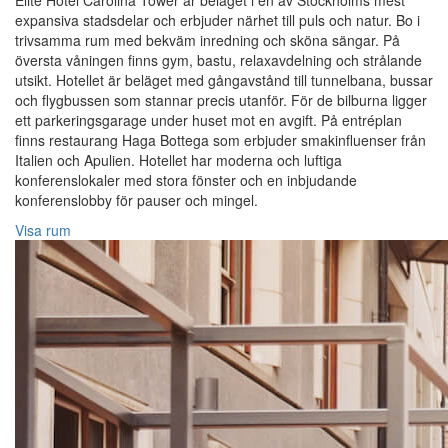
Elite Hotel Carolina Tower är beläget i en av Stockholms mest
expansiva stadsdelar och erbjuder närhet till puls och natur. Bo i
trivsamma rum med bekväm inredning och sköna sängar. På
översta våningen finns gym, bastu, relaxavdelning och strålande
utsikt. Hotellet är beläget med gångavstånd till tunnelbana, bussar
och flygbussen som stannar precis utanför. För de bilburna ligger
ett parkeringsgarage under huset mot en avgift. På entréplan
finns restaurang Haga Bottega som erbjuder smakinfluenser från
Italien och Apulien. Hotellet har moderna och luftiga
konferenslokaler med stora fönster och en inbjudande
konferenslobby för pauser och mingel.
Visa rum