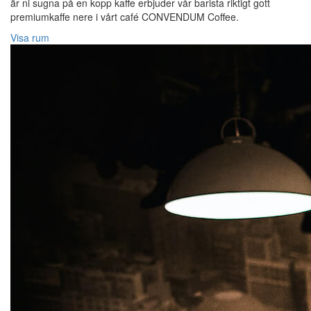
är ni sugna på en kopp kaffe erbjuder vår barista riktigt gott
premiumkaffe nere i vårt café CONVENDUM Coffee.
Visa rum