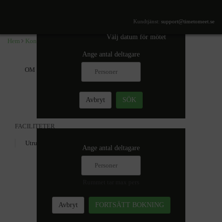
,
SÖK TILLGÄNGLIGHET
Kundtjänst:
support@timetomeet.se
Välj datum för mötet
Hem
Konferensrum i
Ange antal deltagare
OM
Mer information
Avbryt
SÖK
FACILITETER
Utrustning
Ange antal deltagare
Rummet tar max
pers
Avbryt
FORTSÄTT BOKNING