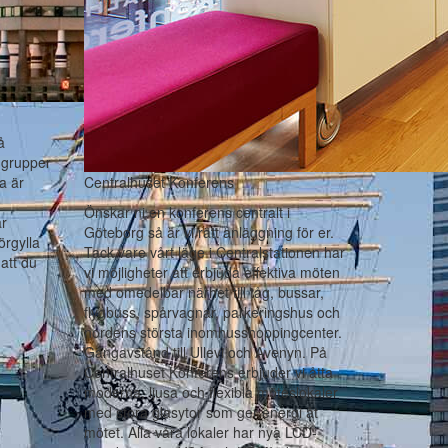
å
 grupper
na är
Centralhuset Konferens
Önskar ni en konferens centralt i
är
Göteborg så är vi rätt anläggning för er.
örgylla
Tack vare vårt läge i Centralstationen har
att du
vi möjligheter att erbjuda effektiva möten
med omedelbar närhet till tåg, bussar,
flygbuss, spårvagnar, parkeringshus och
nordens största inomhusshoppingcenter.
Gångavstånd till Ullevi och Avenyn. På
Centralhuset Konferens erbjuder vi åtta
moderna, ljusa och flexibla möteslokaler
med stora glasytor som ger energi åt
mötet. Alla våra lokaler har nya LCD-