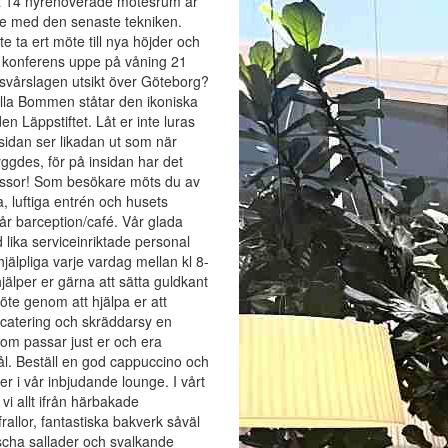
ra 14 nyrenoverade mötesrum är
de med den senaste tekniken.
te ta ert möte till nya höjder och
 konferens uppe på våning 21
svårslagen utsikt över Göteborg?
illa Bommen ståtar den ikoniska
n Läppstiftet. Låt er inte luras
tsidan ser likadan ut som när
ggdes, för på insidan har det
ssor! Som besökare möts du av
a, luftiga entrén och husets
vår barception/café. Vår glada
d lika serviceinriktade personal
hjälpliga varje vardag mellan kl 8-
jälper er gärna att sätta guldkant
öte genom att hjälpa er att
 catering och skräddarsy en
om passar just er och era
l. Beställ en god cappuccino och
ner i vår inbjudande lounge. I vårt
 vi allt ifrån härbakade
rallor, fantastiska bakverk såväl
cha sallader och svalkande