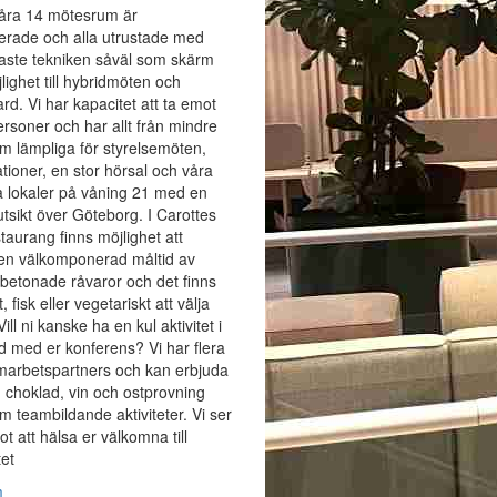
Våra 14 mötesrum är
erade och alla utrustade med
aste tekniken såväl som skärm
ighet till hybridmöten och
rd. Vi har kapacitet att ta emot
rsoner och har allt från mindre
 lämpliga för styrelsemöten,
tioner, en stor hörsal och våra
 lokaler på våning 21 med en
tsikt över Göteborg. I Carottes
taurang finns möjlighet att
 en välkomponerad måltid av
betonade råvaror och det finns
tt, fisk eller vegetariskt att välja
ill ni kanske ha en kul aktivitet i
 med er konferens? Vi har flera
marbetspartners och kan erbjuda
ån, choklad, vin och ostprovning
m teambildande aktiviteter. Vi ser
t att hälsa er välkomna till
tet
m