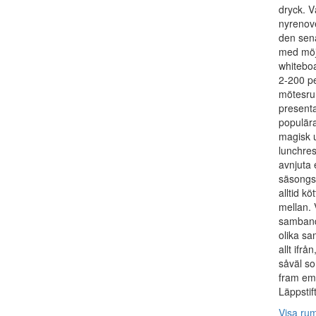
dryck. 
nyrenov
den sen
med möjl
whiteboa
2-200 pe
mötesrum
presenta
populära
magisk u
lunchres
avnjuta
säsongs
alltid kö
mellan. V
samband
olika sa
allt ifr
såväl so
fram emo
Läppstif
Visa ru