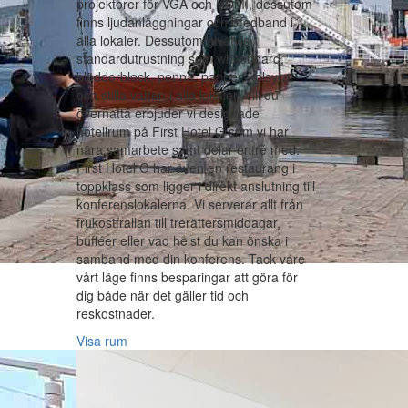
projektorer för VGA och HDMI, dessutom
finns ljudanläggningar och bredband i
alla lokaler. Dessutom givetvis
standardutrustning som whiteboard,
blädderblock, penna, papper, kolsyrat
och stilla vatten i alla lokaler. Vill du
övernatta erbjuder vi designade
hotellrum på First Hotel G som vi har
nära samarbete samt delar entré med.
First Hotel G har även en restaurang i
toppklass som ligger i direkt anslutning till
konferenslokalerna. Vi serverar allt från
frukostfrallan till trerättersmiddagar,
bufféer eller vad helst du kan önska i
samband med din konferens. Tack vare
vårt läge finns besparingar att göra för
dig både när det gäller tid och
reskostnader.
Visa rum