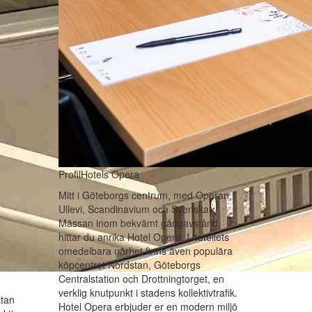
ProfilHotels Opera
Mitt i Göteborgs centrum, med Operan,
Ullevi, Scandinavium och Svenska
Mässan inom bekvämt gångavstånd,
hittar du anrika Hotel Opera. I hotellets
omedelbara närhet finns även populära
köpcentret Nordstan, Göteborgs
Centralstation och Drottningtorget, en
verklig knutpunkt i stadens kollektivtrafik.
tan
Hotel Opera erbjuder er en modern miljö