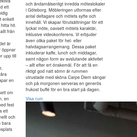
ektiva
och ändamålsenligt inredda möteslokaler
d ett
i Göteborg. Möbleringen utformas efter
idig
antal deltagare och mötets syfte och
t enkelt
innehåll. Vi skapar förutsättningar för ett
itta hit.
lyckat möte, oavsett mötets karaktär,
allt från
inklusive videokonferens. Vi erbjuder
,
även olika paket för hel- eller
det är
halvdagsarrangemang. Dessa paket
r öppnar
inkluderar kaffe, lunch och middagar,
 upp till
samt någon form av avslutande aktivitet
– allt efter ert önskemål. För att få en
r,
riktigt god natt sömn är rummen
våra
utrustade med sköna Carpe Diem sängar
apar en
och på morgonen serveras en generös
frukost buffé för en bra start på dagen.
sett om
m, en
Visa rum
med fest
a ett
ellt och
n bara
esplats