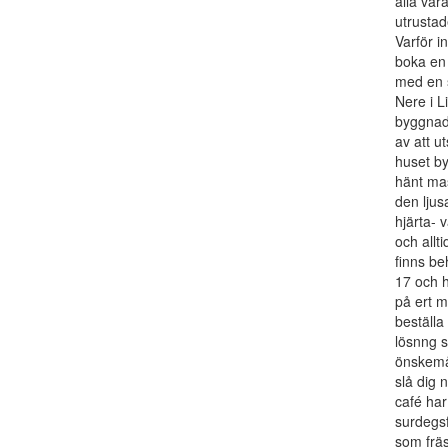
alla vå
utrusta
Varför in
boka en
med en 
Nere i L
byggnade
av att u
huset by
hänt ma
den ljus
hjärta- 
och allti
finns be
17 och h
på ert m
beställa
lösnng s
önskemå
slå dig 
café har
surdegsf
som fräs