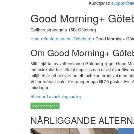
Kundtjänst:
support@ti
Good Morning+ Göteb
Gullbergstrandgata 15B, Göteborg
Hem
Konferensrum i Göteborg
Good Morning+ Göte
Om Good Morning+ Göteb
Mitt i hjärtat av vattenstaden Göteborg ligger Good Mor
möteslokaler har härligt dagsljus och utsikt över älvens
miljö. Vi är ett prisvärt hotell- och konferensval med hög
Vi har möteslokaler för grupper upp till 20 gäster. En h
middagar.
Standard avbokningspolicy
Mer information
NÄRLIGGANDE ALTERN