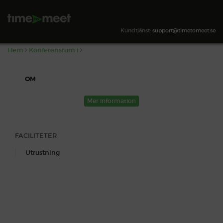
,
SÖK TILLGÄNGLIGHET
Kundtjänst:
support@timetomeet.se
Hem
Konferensrum i
OM
Mer information
FACILITETER
Utrustning