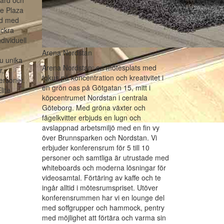
värd och
ite Plaza
ad med
ackra
dividuell
Arena Nordstan
u unika
Arena Nordstan: en mötesplats med
r,
fokus på koncentration och kreativitet i
personer.
en grön oas på Götgatan 15, mitt i
lite
köpcentrumet Nordstan i centrala
Göteborg. Med gröna växter och
fågelkvitter erbjuds en lugn och
avslappnad arbetsmiljö med en fin vy
över Brunnsparken och Nordstan. Vi
erbjuder konferensrum för 5 till 10
personer och samtliga är utrustade med
whiteboards och moderna lösningar för
videosamtal. Förtäring av kaffe och te
ingår alltid i mötesrumspriset. Utöver
konferensrummen har vi en lounge del
med soffgrupper och hammock, pentry
med möjlighet att förtära och varma sin