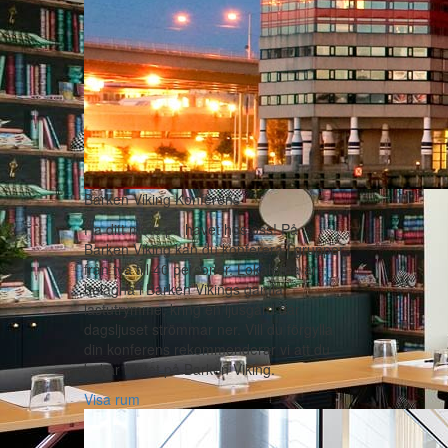
Barken Viking Konferens
Ha ditt möte på havet hos oss! På
Barken Viking kan du konferera i grupper
från två till 40 personer. Lokalerna är
belägna i Barken Vikings gamla
lastutrymme, kring en ljusgård där
dagsljuset strömmar ner. Vill du förgylla
din konferens rekommenderar vi att du
bokar mötet på Barken Viking.
Visa rum