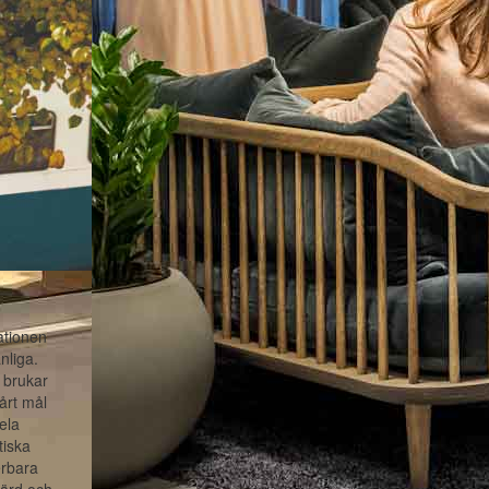
ationen
nliga.
 brukar
årt mål
ela
tiska
erbara