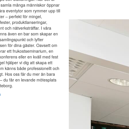
t samla många människor öppnar
åra eventytor som rymmer upp till
er – perfekt för mingel,
fester, produktlanseringar,
t och nätverksträffar. I våra
finns även en bar som skapar en
 samlingspunkt och lyfter
sen för dina gäster. Oavsett om
rar ett frukostseminarium, en
onferens eller en kväll med fest
el hjälper vi dig att skapa ett
m känns både professionellt och
gt. Hos oss får du mer än bara
 – du får en levande mötesplats
öteborg.
m