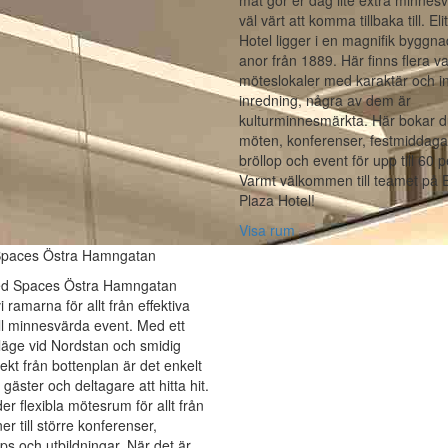
mat gör er dag lite extra minnes
väl värt att komma tillbaka till. El
Hotel ligger i en magnifik byggn
anor från 1889. Här finns flera v
möteslokaler med karaktär och in
inredning, några av dem är
kulturminnesmärkta. Här bokar d
möten, konferenser, festmiddaga
bröllop och event för upp till 60 
Varmt välkommen till teamet på E
Plaza Hotel!‎
Visa rum
Spaces Östra Hamngatan
ed Spaces Östra Hamngatan
 ramarna för allt från effektiva
ll minnesvärda event. Med ett
 läge vid Nordstan och smidig
rekt från bottenplan är det enkelt
 gäster och deltagare att hitta hit.
der flexibla mötesrum för allt från
er till större konferenser,
s och utbildningar. När det är