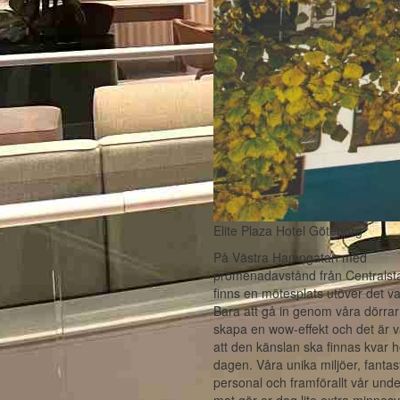
Elite Plaza Hotel Göteborg
På Västra Hamngatan med
promenadavstånd från Centralst
finns en mötesplats utöver det va
Bara att gå in genom våra dörrar
skapa en wow-effekt och det är v
att den känslan ska finnas kvar h
dagen. Våra unika miljöer, fantas
personal och framförallt vår und