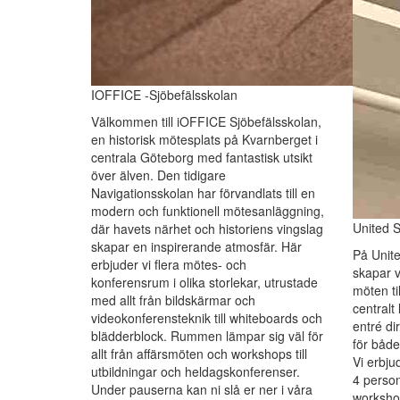
IOFFICE -Sjöbefälsskolan
Välkommen till iOFFICE Sjöbefälsskolan,
en historisk mötesplats på Kvarnberget i
centrala Göteborg med fantastisk utsikt
över älven. Den tidigare
Navigationsskolan har förvandlats till en
modern och funktionell mötesanläggning,
United 
där havets närhet och historiens vingslag
skapar en inspirerande atmosfär. Här
På Unit
erbjuder vi flera mötes- och
skapar vi
konferensrum i olika storlekar, utrustade
möten ti
med allt från bildskärmar och
centralt
videokonferensteknik till whiteboards och
entré di
blädderblock. Rummen lämpar sig väl för
för både
allt från affärsmöten och workshops till
Vi erbju
utbildningar och heldagskonferenser.
4 person
Under pauserna kan ni slå er ner i våra
workshop