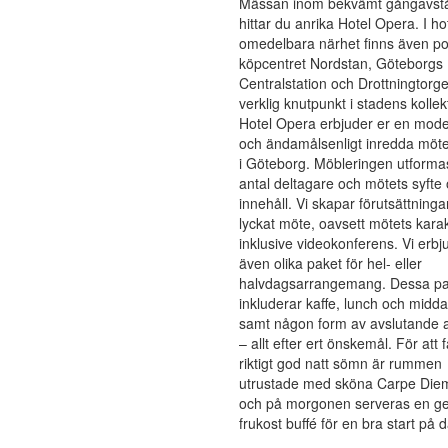
Mässan inom bekvämt gångavst
hittar du anrika Hotel Opera. I ho
omedelbara närhet finns även p
köpcentret Nordstan, Göteborgs
Centralstation och Drottningtorge
verklig knutpunkt i stadens kollekt
Hotel Opera erbjuder er en mode
och ändamålsenligt inredda möte
i Göteborg. Möbleringen utformas
antal deltagare och mötets syfte
innehåll. Vi skapar förutsättningar
lyckat möte, oavsett mötets karak
inklusive videokonferens. Vi erbj
även olika paket för hel- eller
halvdagsarrangemang. Dessa pa
inkluderar kaffe, lunch och midda
samt någon form av avslutande ak
– allt efter ert önskemål. För att 
riktigt god natt sömn är rummen
utrustade med sköna Carpe Die
och på morgonen serveras en g
frukost buffé för en bra start på 