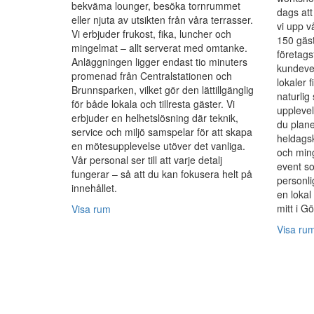
bekväma lounger, besöka tornrummet
dags at
eller njuta av utsikten från våra terrasser.
vi upp v
Vi erbjuder frukost, fika, luncher och
150 gäst
mingelmat – allt serverat med omtanke.
företags
Anläggningen ligger endast tio minuters
kundeven
promenad från Centralstationen och
lokaler 
Brunnsparken, vilket gör den lättillgänglig
naturlig
för både lokala och tillresta gäster. Vi
upplevel
erbjuder en helhetslösning där teknik,
du plane
service och miljö samspelar för att skapa
heldagsk
en mötesupplevelse utöver det vanliga.
och ming
Vår personal ser till att varje detalj
event so
fungerar – så att du kan fokusera helt på
personli
innehållet.
en lokal
mitt i G
Visa rum
Visa ru