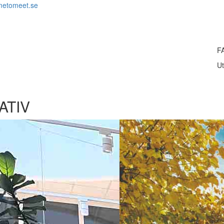
metomeet.se
F
Ut
ATIV