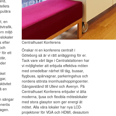
ånd,
tellets
opulära
t, en
ivtrafik.
rn miljö
slokaler
 efter
Centralhuset Konferens
 och
Önskar ni en konferens centralt i
 för ett
Göteborg så är vi rätt anläggning för er.
tär,
Tack vare vårt läge i Centralstationen har
uder
vi möjligheter att erbjuda effektiva möten
med omedelbar närhet till tåg, bussar,
ket
flygbuss, spårvagnar, parkeringshus och
gar,
nordens största inomhusshoppingcenter.
tivitet
Gångavstånd till Ullevi och Avenyn. På
få en
Centralhuset Konferens erbjuder vi åtta
moderna, ljusa och flexibla möteslokaler
m sängar
med stora glasytor som ger energi åt
enerös
mötet. Alla våra lokaler har nya LCD-
dagen.
projektorer för VGA och HDMI, dessutom