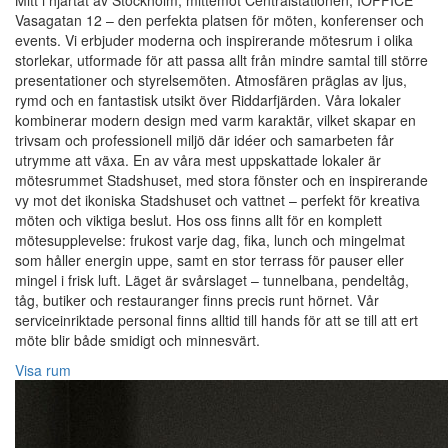
Mitt i hjärtat av Stockholm, mittemot Centralstationen, IOFFICE
Vasagatan 12 – den perfekta platsen för möten, konferenser och
events. Vi erbjuder moderna och inspirerande mötesrum i olika
storlekar, utformade för att passa allt från mindre samtal till större
presentationer och styrelsemöten. Atmosfären präglas av ljus,
rymd och en fantastisk utsikt över Riddarfjärden. Våra lokaler
kombinerar modern design med varm karaktär, vilket skapar en
trivsam och professionell miljö där idéer och samarbeten får
utrymme att växa. En av våra mest uppskattade lokaler är
mötesrummet Stadshuset, med stora fönster och en inspirerande
vy mot det ikoniska Stadshuset och vattnet – perfekt för kreativa
möten och viktiga beslut. Hos oss finns allt för en komplett
mötesupplevelse: frukost varje dag, fika, lunch och mingelmat
som håller energin uppe, samt en stor terrass för pauser eller
mingel i frisk luft. Läget är svårslaget – tunnelbana, pendeltåg,
tåg, butiker och restauranger finns precis runt hörnet. Vår
serviceinriktade personal finns alltid till hands för att se till att ert
möte blir både smidigt och minnesvärt.
Visa rum