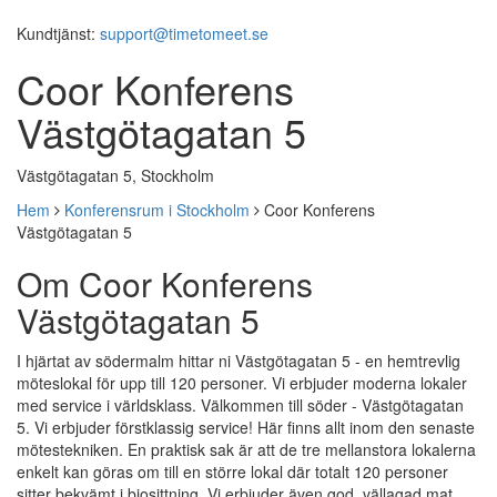
Kundtjänst:
support@timetomeet.se
Coor Konferens
Västgötagatan 5
Västgötagatan 5, Stockholm
Hem
Konferensrum i Stockholm
Coor Konferens
Västgötagatan 5
Om Coor Konferens
Västgötagatan 5
I hjärtat av södermalm hittar ni Västgötagatan 5 - en hemtrevlig
möteslokal för upp till 120 personer. Vi erbjuder moderna lokaler
med service i världsklass. Välkommen till söder - Västgötagatan
5. Vi erbjuder förstklassig service! Här finns allt inom den senaste
mötestekniken. En praktisk sak är att de tre mellanstora lokalerna
enkelt kan göras om till en större lokal där totalt 120 personer
sitter bekvämt i biosittning. Vi erbjuder även god, vällagad mat