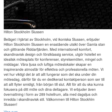
Hilton Stockholm Slussen
Beläget i hjärtat av Stockholm, vid ikoniska Slussen, erbjuder
Hilton Stockholm Slussen en enastående utsikt över Gamla stan
och glittrande Riddarfjärden. Med internationell komfort,
skandinavisk design och förstklassig service, utgör hotellet en
idealisk mötesplats för konferenser, styrelsemöten, mingel och
middagar. Våra ljusa och luftiga möteslokaler skapar en
inspirerande atmosfär för effektiva och professionella möten. Vi
vet hur viktigt det är att allt fungerar som det ska under din
mötesdag, därför får du en dedikerad kontaktperson som ser till
att allt flyter smidigt, från början till slut. Allt för att du ska kunna
fokusera på ditt möte och dina deltagare. Vi erbjuder även
övernattning i form av 289 hotellrum, alla med dagsljus och
inredda i skandinavisk stil. Välkommen till Hilton Stockhlm
Slussen!
Visa rum