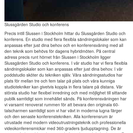
Slussgården Studio och konferens
Precis intill Slussen i Stockholm hittar du Slussgården Studio och
konferens. En studio med flera flexibla sändningslokaler som kan
anpassas efter just dina behov och en konferensvåning med all
den teknik som behövs för dagens hybridmöten. På central
adress precis runt hörnet från Slussen i Stockholm ligger
Slussgården Studio och konferens. I vår studio har vi flera flexibla
sändningslokaler som kan anpassas efter just dina behov. I vår
poddstudio sköter du tekniken själv. Våra sändningsstudios har
plats för mellan tre och fem talar på plats och våra kunniga
studiotekniker kan givetvis koppla in flera talare på distans. Vår
största studio har flexibel inredning och med möjlighet till sittande
publik samtidigt som innehållet sänds. På konferensvåningen har
vi varsamt renoverat rummen för att bevara den originala 60-
talscharmen samtidigt som vi har vävt in moderna lugna färger
och den senaste konferenstekniken. Alla konferensrum är
utrustade med modern videoutrustningsteknik och professionella
videokonferensmickar med 360-graders ljudupptagning. De är