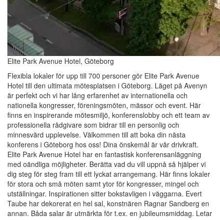
Elite Park Avenue Hotel, Göteborg
Flexibla lokaler för upp till 700 personer gör Elite Park Avenue
Hotel till den ultimata mötesplatsen i Göteborg. Läget på Avenyn
är perfekt och vi har lång erfarenhet av internationella och
nationella kongresser, föreningsmöten, mässor och event. Här
finns en inspirerande mötesmiljö, konferenslobby och ett team av
professionella rådgivare som bidrar till en personlig och
minnesvärd upplevelse. Välkommen till att boka din nästa
konferens i Göteborg hos oss! Dina önskemål är vår drivkraft.
Elite Park Avenue Hotel har en fantastisk konferensanläggning
med oändliga möjligheter. Berätta vad du vill uppnå så hjälper vi
dig steg för steg fram till ett lyckat arrangemang. Här finns lokaler
för stora och små möten samt ytor för kongresser, mingel och
utställningar. Inspirationen sitter bokstavligen i väggarna. Evert
Taube har dekorerat en hel sal, konstnären Ragnar Sandberg en
annan. Båda salar är utmärkta för t.ex. en jubileumsmiddag. Letar