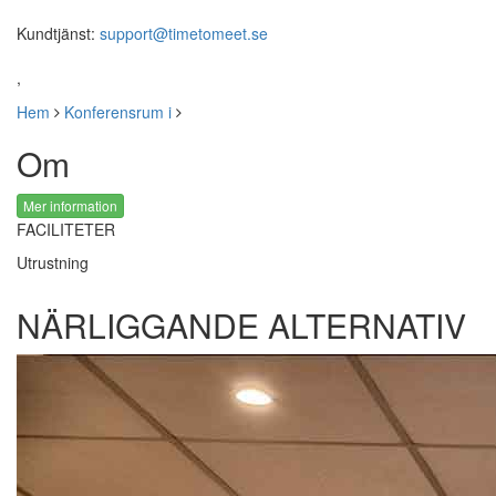
Kundtjänst:
support@timetomeet.se
,
Hem
Konferensrum i
Om
Mer information
FACILITETER
Utrustning
NÄRLIGGANDE ALTERNATIV