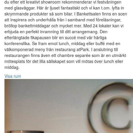
du efter ett kreativt showroom rekommenderar vi festvåningen
med glasväggar. Här är ljuset fantastiskt och vi kan t.om. lyfta in
skrymmande produkter så som bilar. I Bankettsalen finns en scen
att inspirera och underhålla från i samband med föreläsningar,
bröllop bankettmiddagar och mycket mer. Med 24 lokaler kan vi
erbjuda en perfekt inramning till ditt arrangemang. Den
efterlängtade fikapausen blir en succé med vår härliga
konferensfika. Se fram emot lunch, middag eller buffé med en
välkomponerad meny från restaurang atPark. I anslutning till
restaurangen finns även ett chambre separée som är en utmärkt
mötesplats för det lilla sällskapet som vill mötas över lunch eller
middag.
Visa rum