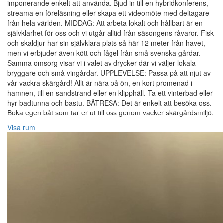
imponerande enkelt att använda. Bjud in till en hybridkonferens,
streama en föreläsning eller skapa ett videomöte med deltagare
från hela världen. MIDDAG: Att arbeta lokalt och hållbart är en
självklarhet för oss och vi utgår alltid från säsongens råvaror. Fisk
och skaldjur har sin självklara plats så här 12 meter från havet,
men vi erbjuder även kött och fågel från små svenska gårdar.
Samma omsorg visar vi i valet av drycker där vi väljer lokala
bryggare och små vingårdar. UPPLEVELSE: Passa på att njut av
vår vackra skärgård! Allt är nära på ön, en kort promenad i
hamnen, till en sandstrand eller en klipphäll. Ta ett vinterbad eller
hyr badtunna och bastu. BÅTRESA: Det är enkelt att besöka oss.
Boka egen båt som tar er ut till oss genom vacker skärgårdsmiljö.
Visa rum