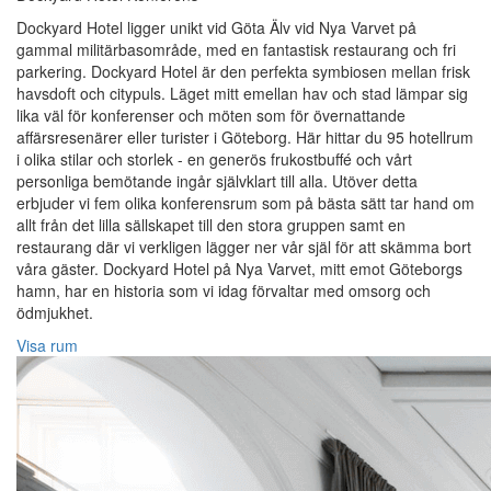
Dockyard Hotel ligger unikt vid Göta Älv vid Nya Varvet på
gammal militärbasområde, med en fantastisk restaurang och fri
parkering. Dockyard Hotel är den perfekta symbiosen mellan frisk
havsdoft och citypuls. Läget mitt emellan hav och stad lämpar sig
lika väl för konferenser och möten som för övernattande
affärsresenärer eller turister i Göteborg. Här hittar du 95 hotellrum
i olika stilar och storlek - en generös frukostbuffé och vårt
personliga bemötande ingår självklart till alla. Utöver detta
erbjuder vi fem olika konferensrum som på bästa sätt tar hand om
allt från det lilla sällskapet till den stora gruppen samt en
restaurang där vi verkligen lägger ner vår själ för att skämma bort
våra gäster. Dockyard Hotel på Nya Varvet, mitt emot Göteborgs
hamn, har en historia som vi idag förvaltar med omsorg och
ödmjukhet.
Visa rum