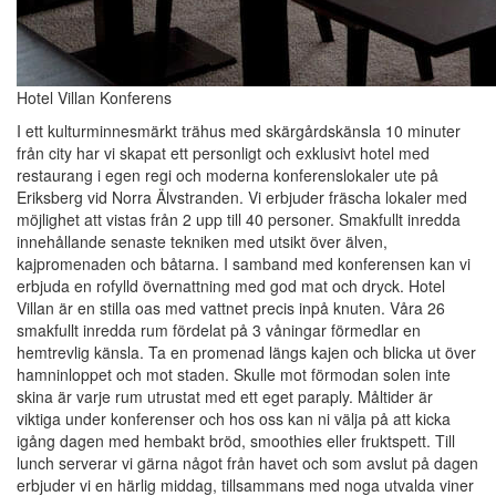
Hotel Villan Konferens
I ett kulturminnesmärkt trähus med skärgårdskänsla 10 minuter
från city har vi skapat ett personligt och exklusivt hotel med
restaurang i egen regi och moderna konferenslokaler ute på
Eriksberg vid Norra Älvstranden. Vi erbjuder fräscha lokaler med
möjlighet att vistas från 2 upp till 40 personer. Smakfullt inredda
innehållande senaste tekniken med utsikt över älven,
kajpromenaden och båtarna. I samband med konferensen kan vi
erbjuda en rofylld övernattning med god mat och dryck. Hotel
Villan är en stilla oas med vattnet precis inpå knuten. Våra 26
smakfullt inredda rum fördelat på 3 våningar förmedlar en
hemtrevlig känsla. Ta en promenad längs kajen och blicka ut över
hamninloppet och mot staden. Skulle mot förmodan solen inte
skina är varje rum utrustat med ett eget paraply. Måltider är
viktiga under konferenser och hos oss kan ni välja på att kicka
igång dagen med hembakt bröd, smoothies eller fruktspett. Till
lunch serverar vi gärna något från havet och som avslut på dagen
erbjuder vi en härlig middag, tillsammans med noga utvalda viner