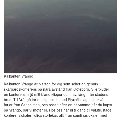
Kajkanten Vrångö
Kajkanten Vrångö är platsen för dig som söker en genuin
skärgårdskonferens på nära avstånd från Göteborg. Vi erbjuder
en konferensmiljö mitt bland klippor och hav, långt från stadens
brus. Till Vrångö tar du dig enkelt med Styrsöbolagets bekväma
färjor från Saltholmen, och redan efter en halvtimme når du kajen
på Vrångö, där vi möter er. Hos oss har ni tillgång till välutrustade
konferenslokaler i olika storlekar, allt ifrån samlingslokaler med