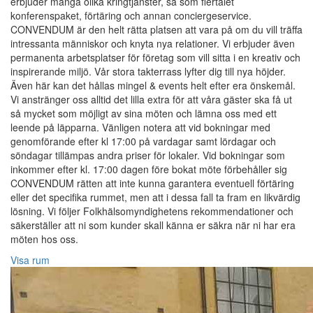
erbjuder många olika kringtjänster, så som flertalet
konferenspaket, förtäring och annan conciergeservice.
CONVENDUM är den helt rätta platsen att vara på om du vill träffa
intressanta människor och knyta nya relationer. Vi erbjuder även
permanenta arbetsplatser för företag som vill sitta i en kreativ och
inspirerande miljö. Vår stora takterrass lyfter dig till nya höjder.
Även här kan det hållas mingel & events helt efter era önskemål.
Vi anstränger oss alltid det lilla extra för att våra gäster ska få ut
så mycket som möjligt av sina möten och lämna oss med ett
leende på läpparna. Vänligen notera att vid bokningar med
genomförande efter kl 17:00 på vardagar samt lördagar och
söndagar tillämpas andra priser för lokaler. Vid bokningar som
inkommer efter kl. 17:00 dagen före bokat möte förbehåller sig
CONVENDUM rätten att inte kunna garantera eventuell förtäring
eller det specifika rummet, men att i dessa fall ta fram en likvärdig
lösning. Vi följer Folkhälsomyndighetens rekommendationer och
säkerställer att ni som kunder skall känna er säkra när ni har era
möten hos oss.
Visa rum