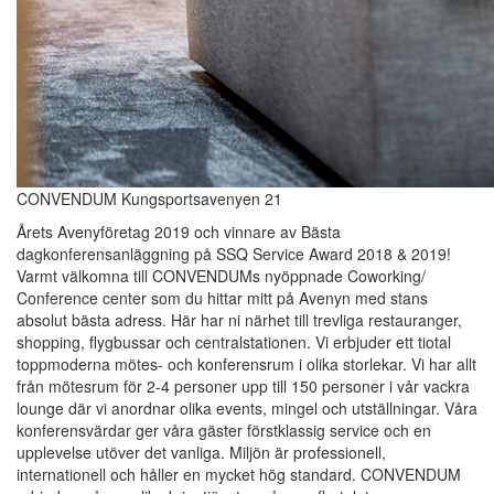
CONVENDUM Kungsportsavenyen 21
Årets Avenyföretag 2019 och vinnare av Bästa
dagkonferensanläggning på SSQ Service Award 2018 & 2019!
Varmt välkomna till CONVENDUMs nyöppnade Coworking/
Conference center som du hittar mitt på Avenyn med stans
absolut bästa adress. Här har ni närhet till trevliga restauranger,
shopping, flygbussar och centralstationen. Vi erbjuder ett tiotal
toppmoderna mötes- och konferensrum i olika storlekar. Vi har allt
från mötesrum för 2-4 personer upp till 150 personer i vår vackra
lounge där vi anordnar olika events, mingel och utställningar. Våra
konferensvärdar ger våra gäster förstklassig service och en
upplevelse utöver det vanliga. Miljön är professionell,
internationell och håller en mycket hög standard. CONVENDUM