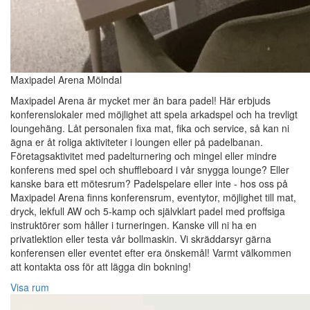
Maxipadel Arena Mölndal
Maxipadel Arena är mycket mer än bara padel! Här erbjuds
konferenslokaler med möjlighet att spela arkadspel och ha trevligt
loungehäng. Låt personalen fixa mat, fika och service, så kan ni
ägna er åt roliga aktiviteter i loungen eller på padelbanan.
Företagsaktivitet med padelturnering och mingel eller mindre
konferens med spel och shuffleboard i vår snygga lounge? Eller
kanske bara ett mötesrum? Padelspelare eller inte - hos oss på
Maxipadel Arena finns konferensrum, eventytor, möjlighet till mat,
dryck, lekfull AW och 5-kamp och självklart padel med proffsiga
instruktörer som håller i turneringen. Kanske vill ni ha en
privatlektion eller testa vår bollmaskin. Vi skräddarsyr gärna
konferensen eller eventet efter era önskemål! Varmt välkommen
att kontakta oss för att lägga din bokning!
Visa rum