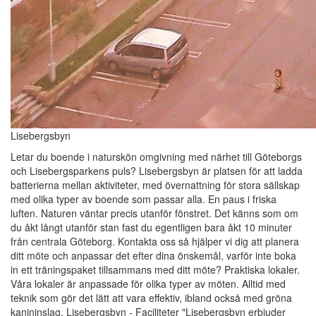
Lisebergsbyn
Letar du boende i naturskön omgivning med närhet till Göteborgs
och Lisebergsparkens puls? Lisebergsbyn är platsen för att ladda
batterierna mellan aktiviteter, med övernattning för stora sällskap
med olika typer av boende som passar alla. En paus i friska
luften. Naturen väntar precis utanför fönstret. Det känns som om
du åkt långt utanför stan fast du egentligen bara åkt 10 minuter
från centrala Göteborg. Kontakta oss så hjälper vi dig att planera
ditt möte och anpassar det efter dina önskemål, varför inte boka
in ett träningspaket tillsammans med ditt möte? Praktiska lokaler.
Våra lokaler är anpassade för olika typer av möten. Alltid med
teknik som gör det lätt att vara effektiv, ibland också med gröna
kanininslag. Lisebergsbyn - Faciliteter "Lisebergsbyn erbjuder