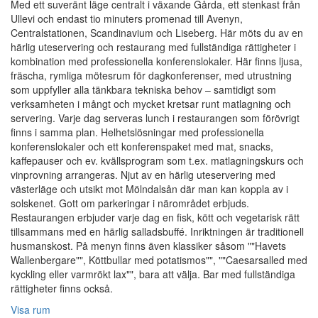
Med ett suveränt läge centralt i växande Gårda, ett stenkast från
Ullevi och endast tio minuters promenad till Avenyn,
Centralstationen, Scandinavium och Liseberg. Här möts du av en
härlig uteservering och restaurang med fullständiga rättigheter i
kombination med professionella konferenslokaler. Här finns ljusa,
fräscha, rymliga mötesrum för dagkonferenser, med utrustning
som uppfyller alla tänkbara tekniska behov – samtidigt som
verksamheten i mångt och mycket kretsar runt matlagning och
servering. Varje dag serveras lunch i restaurangen som förövrigt
finns i samma plan. Helhetslösningar med professionella
konferenslokaler och ett konferenspaket med mat, snacks,
kaffepauser och ev. kvällsprogram som t.ex. matlagningskurs och
vinprovning arrangeras. Njut av en härlig uteservering med
västerläge och utsikt mot Mölndalsån där man kan koppla av i
solskenet. Gott om parkeringar i närområdet erbjuds.
Restaurangen erbjuder varje dag en fisk, kött och vegetarisk rätt
tillsammans med en härlig salladsbuffé. Inriktningen är traditionell
husmanskost. På menyn finns även klassiker såsom ""Havets
Wallenbergare"", Köttbullar med potatismos"", ""Caesarsalled med
kyckling eller varmrökt lax"", bara att välja. Bar med fullständiga
rättigheter finns också.
Visa rum