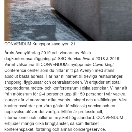
CONVENDUM Kungsportsavenyen 21
Årets Avenyföretag 2019 och vinnare av Bästa
dagkonferensanläggning på SSQ Service Award 2018 & 2019!
Varmt välkomna till CONVENDUMs nyöppnade Coworking/
Conference center som du hittar mitt på Avenyn med stans
absolut bästa adress. Här har ni närhet till trevliga restauranger,
shopping, flygbussar och centralstationen. Vi erbjuder ett tiotal
toppmoderna mötes- och konferensrum i olika storlekar. Vi har allt
från mötesrum för 2-4 personer upp till 150 personer i vår vackra
lounge där vi anordnar olika events, mingel och utställningar. Våra
konferensvärdar ger våra gäster förstklassig service och en
upplevelse utöver det vanliga. Miljön är professionell,
internationell och håller en mycket hög standard. CONVENDUM
erbjuder många olika kringtjänster, så som flertalet
konferenspaket, förtäring och annan conciergeservice.