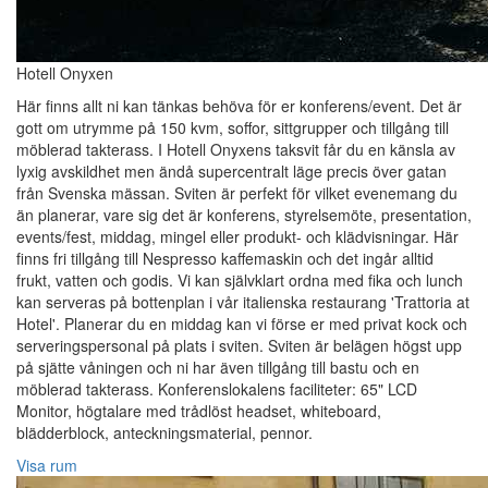
Hotell Onyxen
Här finns allt ni kan tänkas behöva för er konferens/event. Det är
gott om utrymme på 150 kvm, soffor, sittgrupper och tillgång till
möblerad takterass. I Hotell Onyxens taksvit får du en känsla av
lyxig avskildhet men ändå supercentralt läge precis över gatan
från Svenska mässan. Sviten är perfekt för vilket evenemang du
än planerar, vare sig det är konferens, styrelsemöte, presentation,
events/fest, middag, mingel eller produkt- och klädvisningar. Här
finns fri tillgång till Nespresso kaffemaskin och det ingår alltid
frukt, vatten och godis. Vi kan självklart ordna med fika och lunch
kan serveras på bottenplan i vår italienska restaurang 'Trattoria at
Hotel'. Planerar du en middag kan vi förse er med privat kock och
serveringspersonal på plats i sviten. Sviten är belägen högst upp
på sjätte våningen och ni har även tillgång till bastu och en
möblerad takterass. Konferenslokalens faciliteter: 65" LCD
Monitor, högtalare med trådlöst headset, whiteboard,
blädderblock, anteckningsmaterial, pennor.
Visa rum