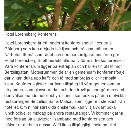
Hotel Lorensberg Konferens
Hotel Lorensberg är ett modernt konferenshotell i centrala
Göteborg som kan erbjuda två ljusa och fräscha mötesrum.
Närheten till mässområdet och den personliga atmosfären gör
Hotel Lorensberg till ett perfekt alternativ för mindre konferenser.
Våra konferensrum ligger på entréplan och har en fin utsikt mot
Berzeliigatan. Mötesrummen delar en gemensam konferensfoajé,
där vi kan duka upp kaffe och té med smörgås eller hembakt
kaka. Konferensgäster har även tillgång till våra gemensamma
utrymmen, som glasverandan och den trevliga innergården samt
den välkomnande hotellobbyn. Lunch kan bokas på den omtyckta
restaurangen Berzelius Bar & Matsal, som ligger ett stenkast från
hotellet. Om ni har särskilda önskemål, kan vi självklart boka
lunch och/eller middag på andra restauranger. Vi kommer gärna
med förslag på aktiviteter i samband med konferensen och
hjälper er att boka dessa. WiFi finns tillgängligt i hela hotellet.