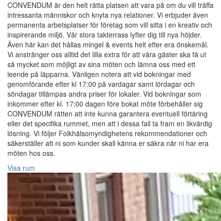
CONVENDUM är den helt rätta platsen att vara på om du vill träffa
intressanta människor och knyta nya relationer. Vi erbjuder även
permanenta arbetsplatser för företag som vill sitta i en kreativ och
inspirerande miljö. Vår stora takterrass lyfter dig till nya höjder.
Även här kan det hållas mingel & events helt efter era önskemål.
Vi anstränger oss alltid det lilla extra för att våra gäster ska få ut
så mycket som möjligt av sina möten och lämna oss med ett
leende på läpparna. Vänligen notera att vid bokningar med
genomförande efter kl 17:00 på vardagar samt lördagar och
söndagar tillämpas andra priser för lokaler. Vid bokningar som
inkommer efter kl. 17:00 dagen före bokat möte förbehåller sig
CONVENDUM rätten att inte kunna garantera eventuell förtäring
eller det specifika rummet, men att i dessa fall ta fram en likvärdig
lösning. Vi följer Folkhälsomyndighetens rekommendationer och
säkerställer att ni som kunder skall känna er säkra när ni har era
möten hos oss.
Visa rum