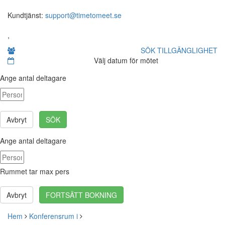
Kundtjänst:
support@timetomeet.se
,
SÖK TILLGÄNGLIGHET
Välj datum för mötet
Ange antal deltagare
Avbryt
SÖK
Ange antal deltagare
Rummet tar max
pers
Avbryt
FORTSÄTT BOKNING
Hem
Konferensrum i