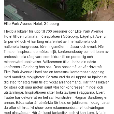
Elite Park Avenue Hotel, Göteborg
Flexibla lokaler för upp till 700 personer gör Elite Park Avenue
Hotel till den ultimata mötesplatsen i Göteborg. Läget på Avenyn
är perfekt och vi har lång erfarenhet av internationella och
nationella kongresser, föreningsmöten, mässor och event. Här
finns en inspirerande mötesmiljö, konferenslobby och ett team av
professionella rådgivare som bidrar till en personlig och
minnesvärd upplevelse. Välkommen till att boka din nästa
konferens i Göteborg hos oss! Dina önskemål är vår drivkraft.
Elite Park Avenue Hotel har en fantastisk konferensanläggning
med oändliga möjligheter. Berätta vad du vill uppnå så hjälper vi
dig steg för steg fram till ett lyckat arrangemang. Här finns lokaler
för stora och små möten samt ytor för kongresser, mingel och
utställningar. Inspirationen sitter bokstavligen i väggarna. Evert
Taube har dekorerat en hel sal, konstnären Ragnar Sandberg en
annan. Båda salar är utmärkta för t.ex. en jubileumsmiddag. Letar
du efter ett kreativt showroom rekommenderar vi festvåningen
med glasväggar. Här är ljuset fantastiskt och vi kan t.om. lyfta in