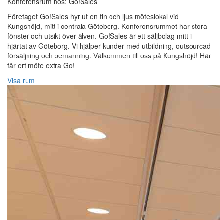
Konferensrum hos: Go!Sales
Företaget Go!Sales hyr ut en fin och ljus möteslokal vid
Kungshöjd, mitt i centrala Göteborg. Konferensrummet har stora
fönster och utsikt över älven. Go!Sales är ett säljbolag mitt i
hjärtat av Göteborg. Vi hjälper kunder med utbildning, outsourcad
försäljning och bemanning. Välkommen till oss på Kungshöjd! Här
får ert möte extra Go!
Visa rum