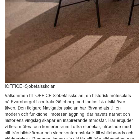
IOFFICE -Sjöbefälsskolan
Välkommen till iOFFICE Sjöbefälsskolan, en historisk mötesplats
på Kvarnberget i centrala Göteborg med fantastisk utsikt över
älven. Den tidigare Navigationsskolan har förvandlats till en
modern och funktionell mötesanläggning, där havets närhet och
historiens vingslag skapar en inspirerande atmosfär. Här erbjuder
vi flera mötes- och konferensrum i olika storlekar, utrustade med
allt från bildskärmar och videokonferensteknik till whiteboards och
blädderblock. Rummen lämpar sig väl för allt från affärsmöten och