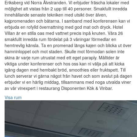
Eriksberg vid Norra Älvstranden. Vi erbjuder fräscha lokaler med
möjlighet att vistas från 2 upp till 40 personer. Smakfullt inredda
innehållande senaste tekniken med utsikt över älven,
kajpromenaden och båtarna. I samband med konferensen kan vi
erbjuda en rofylld övernattning med god mat och dryck. Hotel
Villan är en stilla oas med vattnet precis inpå knuten. Våra 26
smakfullt inredda rum fördelat på 3 våningar förmedlar en
hemtrevlig känsla. Ta en promenad längs kajen och blicka ut över
hamninloppet och mot staden. Skulle mot förmodan solen inte
skina är varje rum utrustat med ett eget paraply. Måltider är
viktiga under konferenser och hos oss kan ni välja på att kicka
igång dagen med hembakt bröd, smoothies eller fruktspett. Till
lunch serverar vi gärna något från havet och som avslut på dagen
erbjuder vi en härlig middag, tillsammans med noga utvalda viner
av vår vinexpert i restaurang Disponenten Kök & Vinbar.
Visa rum