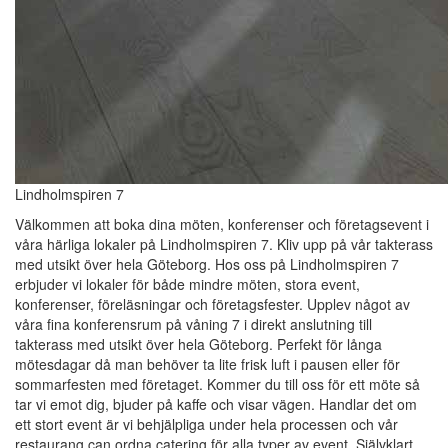
Lindholmspiren 7
Välkommen att boka dina möten, konferenser och företagsevent i
våra härliga lokaler på Lindholmspiren 7. Kliv upp på vår takterass
med utsikt över hela Göteborg. Hos oss på Lindholmspiren 7
erbjuder vi lokaler för både mindre möten, stora event,
konferenser, föreläsningar och företagsfester. Upplev något av
våra fina konferensrum på våning 7 i direkt anslutning till
takterass med utsikt över hela Göteborg. Perfekt för långa
mötesdagar då man behöver ta lite frisk luft i pausen eller för
sommarfesten med företaget. Kommer du till oss för ett möte så
tar vi emot dig, bjuder på kaffe och visar vägen. Handlar det om
ett stort event är vi behjälpliga under hela processen och vår
restaurang can ordna catering för alla typer av event. Självklart