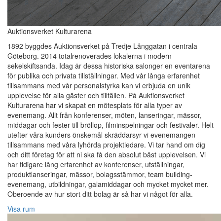
Auktionsverket Kulturarena
1892 byggdes Auktionsverket på Tredje Långgatan i centrala
Göteborg. 2014 totalrenoverades lokalerna i modern
sekelskiftsanda. Idag är dessa historiska salonger en eventarena
för publika och privata tillställningar. Med vår långa erfarenhet
tillsammans med vår personalstyrka kan vi erbjuda en unik
upplevelse för alla gäster och tillfällen. På Auktionsverket
Kulturarena har vi skapat en mötesplats för alla typer av
evenemang. Allt från konferenser, möten, lanseringar, mässor,
middagar och fester till bröllop, filminspelningar och festivaler. Helt
utefter våra kunders önskemål skräddarsyr vi evenemangen
tillsammans med våra lyhörda projektledare. Vi tar hand om dig
och ditt företag för att ni ska få den absolut bäst upplevelsen. Vi
har tidigare lång erfarenhet av konferenser, utställningar,
produktlanseringar, mässor, bolagsstämmor, team building-
evenemang, utbildningar, galamiddagar och mycket mycket mer.
Oberoende av hur stort ditt bolag är så har vi något för alla.
Visa rum