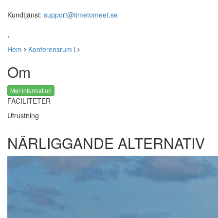
Kundtjänst:
support@timetomeet.se
,
Hem
Konferensrum i
Om
Mer information
FACILITETER
Utrustning
NÄRLIGGANDE ALTERNATIV