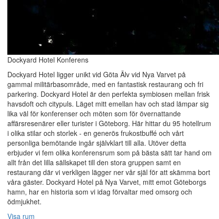
Dockyard Hotel Konferens
Dockyard Hotel ligger unikt vid Göta Älv vid Nya Varvet på
gammal militärbasområde, med en fantastisk restaurang och fri
parkering. Dockyard Hotel är den perfekta symbiosen mellan frisk
havsdoft och citypuls. Läget mitt emellan hav och stad lämpar sig
lika väl för konferenser och möten som för övernattande
affärsresenärer eller turister i Göteborg. Här hittar du 95 hotellrum
i olika stilar och storlek - en generös frukostbuffé och vårt
personliga bemötande ingår självklart till alla. Utöver detta
erbjuder vi fem olika konferensrum som på bästa sätt tar hand om
allt från det lilla sällskapet till den stora gruppen samt en
restaurang där vi verkligen lägger ner vår själ för att skämma bort
våra gäster. Dockyard Hotel på Nya Varvet, mitt emot Göteborgs
hamn, har en historia som vi idag förvaltar med omsorg och
ödmjukhet.
Visa rum