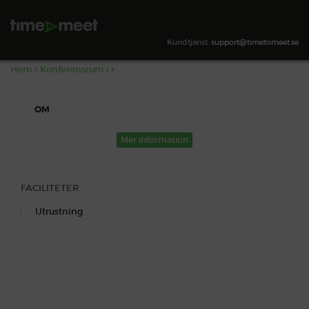
,
SÖK TILLGÄNGLIGHET
Kundtjänst:
support@timetomeet.se
Hem
Konferensrum i
OM
Mer information
FACILITETER
Utrustning